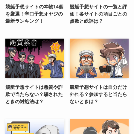
競艇予想サイトの本物14個
競艇予想サイトの一覧と評
を厳選！辛口予想オヤジの
価！各サイトの項目ごとの
最新ランキング！
点数と総評は？
競艇予想サイトは悪質や詐
競艇予想サイトは自分だけ
欺で当たらない？騙された
外れる？参加すると当たら
ときの対処法は？
ないときは？