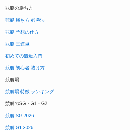
競艇の勝ち方
競艇 勝ち方 必勝法
競艇 予想の仕方
競艇 三連単
初めての競艇入門
競艇 初心者 賭け方
競艇場
競艇場 特徴 ランキング
競艇のSG・G1・G2
競艇 SG 2026
競艇 G1 2026