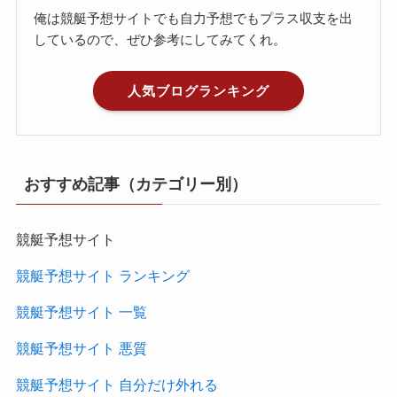
俺は競艇予想サイトでも自力予想でもプラス収支を出
しているので、ぜひ参考にしてみてくれ。
人気ブログランキング
おすすめ記事（カテゴリー別）
競艇予想サイト
競艇予想サイト ランキング
競艇予想サイト 一覧
競艇予想サイト 悪質
競艇予想サイト 自分だけ外れる