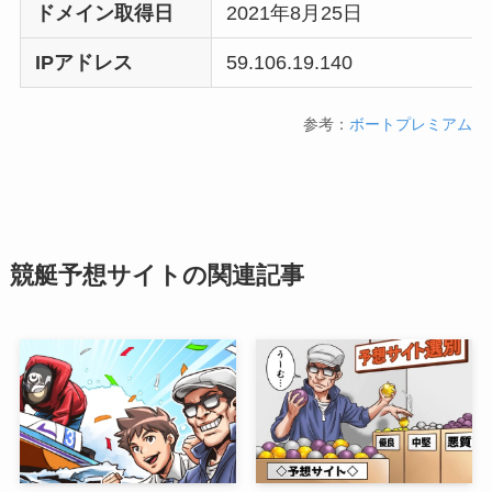
ドメイン取得日
2021年8月25日
IPアドレス
59.106.19.140
参考：
ボートプレミアム
競艇予想サイトの関連記事