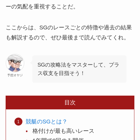
ーの気配を重視することだ。
ここからは、SGのレースごとの特徴や過去の結果
も解説するので、ぜひ最後まで読んでみてくれ。
SGの攻略法をマスターして、プラ
ス収支を目指そう！
予想オヤジ
目次
競艇のSGとは？
格付けが最も高いレース