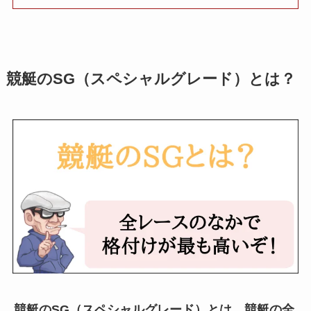
競艇のSG（スペシャルグレード）とは？
競艇のSG（スペシャルグレード）とは、競艇の全