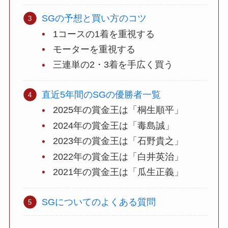
SGの予想と買い方のコツ
1コースの1着を重視する
モーターを重視する
三連単の2・3着を手広く買う
直近5年間のSGの優勝者一覧
2025年の賞金王は「桐生順平」
2024年の賞金王は「毒島誠」
2023年の賞金王は「石野貴之」
2022年の賞金王は「白井英治」
2021年の賞金王は「瓜生正義」
SGについてのよくある質問