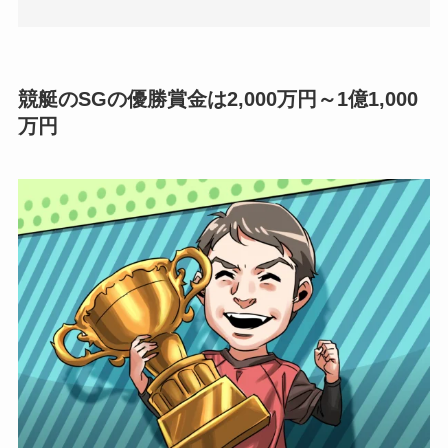
競艇のSGの優勝賞金は2,000万円～1億1,000
万円