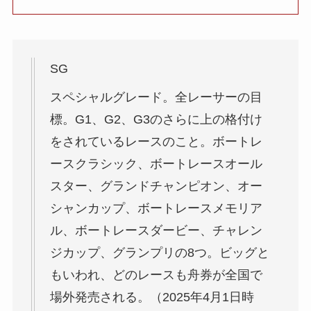
SG
スペシャルグレード。全レーサーの目
標。G1、G2、G3のさらに上の格付け
をされているレースのこと。ボートレ
ースクラシック、ボートレースオール
スター、グランドチャンピオン、オー
シャンカップ、ボートレースメモリア
ル、ボートレースダービー、チャレン
ジカップ、グランプリの8つ。ビッグと
もいわれ、どのレースも舟券が全国で
場外発売される。（2025年4月1日時