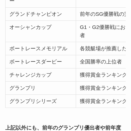
ー
グランドチャンピオン
前年のSG優勝戦の完
オーシャンカップ
G1・G2優勝戦にお
者
ボートレースメモリアル
各競艇場が推薦した
ボートレースダービー
全国勝率の上位者
チャレンジカップ
獲得賞金ランキング1
グランプリ
獲得賞金ランキング1
グランプリシリーズ
獲得賞金ランキング1
上記以外にも、前年のグランプリ優出者や前年度