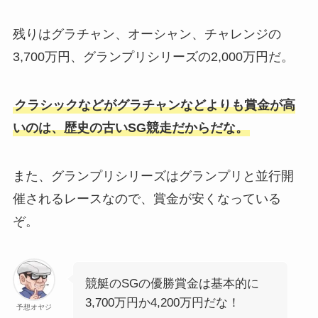
残りはグラチャン、オーシャン、チャレンジの
3,700万円、グランプリシリーズの2,000万円だ。
クラシックなどがグラチャンなどよりも賞金が高
いのは、歴史の古いSG競走だからだな。
また、グランプリシリーズはグランプリと並行開
催されるレースなので、賞金が安くなっている
ぞ。
競艇のSGの優勝賞金は基本的に
3,700万円か4,200万円だな！
予想オヤジ