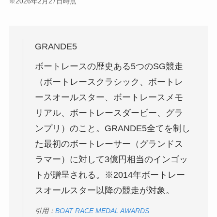
※2026年2月27日時点
GRANDE5
ボートレースの歴史ある5つのSG競走
（ボートレースクラシック、ボートレ
ースオールスター、ボートレースメモ
リアル、ボートレースダービー、グラ
ンプリ）のこと。GRANDE5全てを制し
た最初のボートレーサー（グランドス
ラマー）に対して3億円相当のインゴッ
トが贈呈される。※2014年ボートレー
スオールスター以降の競走が対象。
引用：
BOAT RACE MEDAL AWARDS