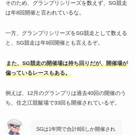
そのため、グランプリシリーズを数えず、SG競走
は年8回開催と言われているな。
一方、グランプリシリーズをSG競走として数える
と、SG競走は年9回開催とも言えるぞ。
また、SG競走の開催場は持ち回りだが、開催場が
偏っているレースもある。
例えば、12月のグランプリは過去40回の開催のう
ち、住之江競艇場で33回も開催されているぞ。
SGは1年間で合計8回しか開催され