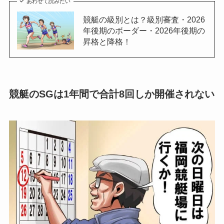
あわせて読みたい
競艇の級別とは？級別審査・2026
年後期のボーダー・2026年後期の
昇格と降格！
競艇のSGは1年間で合計8回しか開催されない