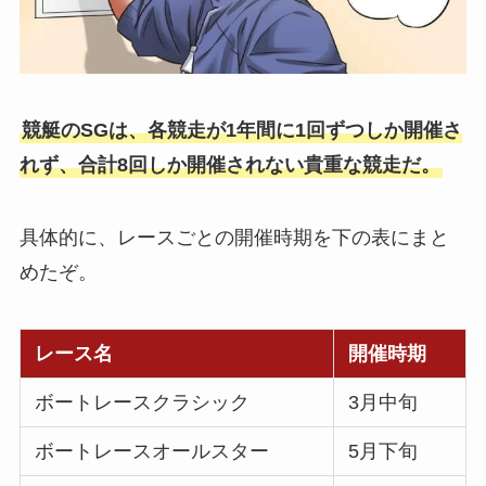
競艇のSGは、各競走が1年間に1回ずつしか開催さ
れず、合計8回しか開催されない貴重な競走だ。
具体的に、レースごとの開催時期を下の表にまと
めたぞ。
レース名
開催時期
ボートレースクラシック
3月中旬
ボートレースオールスター
5月下旬