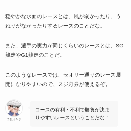
穏やかな水面のレースとは、風が弱かったり、う
ねりがなかったりするレースのことだな。
また、選手の実力が同じくらいのレースとは、SG
競走やG1競走のことだ。
このようなレースでは、セオリー通りのレース展
開になりやすいので、スジ舟券が使えるぞ。
コースの有利・不利で勝負が決ま
りやすいレースということだな！
予想オヤジ