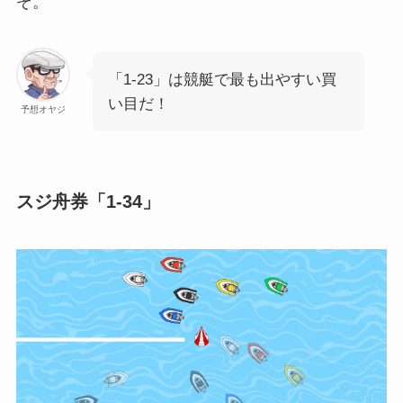
ぞ。
「1-23」は競艇で最も出やすい買
い目だ！
予想オヤジ
スジ舟券「1-34」