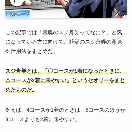
この記事では「競艇のスジ舟券ってなに？」と気
になっている方に向けて、競艇のスジ舟券の意味
や活用法をまとめた。
スジ舟券とは、「〇コースが1着になったときに、
△コースが2着に来やすい」というセオリーをまと
めたものだ。
例えば、4コースが1着のときは、5コースのほうが
3コースよりも2着に来やすい。