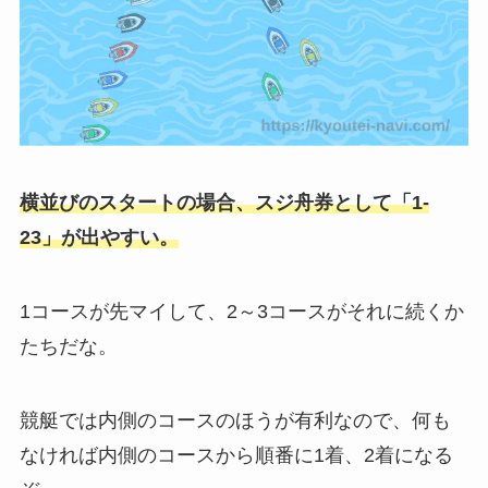
横並びのスタートの場合、スジ舟券として「1-
23」が出やすい。
1コースが先マイして、2～3コースがそれに続くか
たちだな。
競艇では内側のコースのほうが有利なので、何も
なければ内側のコースから順番に1着、2着になる