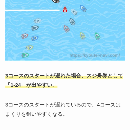
3コースのスタートが遅れた場合、スジ舟券として
「1-24」が出やすい。
3コースのスタートが遅れているので、4コースは
まくりを狙いやすくなる。