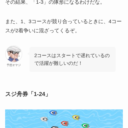
その結果、「1-3」の隊形になるわけだな。
また、1、3コースが競り合っているときに、4コー
スが2着争いに混ざってくるぞ。
2コースはスタートで遅れているの
で活躍が難しいのだ！
予想オヤジ
スジ舟券「1-24」