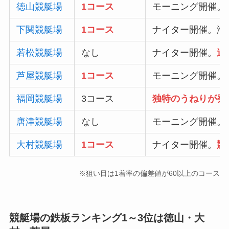
徳山競艇場
1コース
モーニング開催。
下関競艇場
1コース
ナイター開催。海
若松競艇場
なし
ナイター開催。
追
芦屋競艇場
1コース
モーニング開催。
福岡競艇場
3コース
独特のうねりが発
唐津競艇場
なし
モーニング開催。
大村競艇場
1コース
ナイター開催。
競
※狙い目は1着率の偏差値が60以上のコース
競艇場の鉄板ランキング1～3位は徳山・大