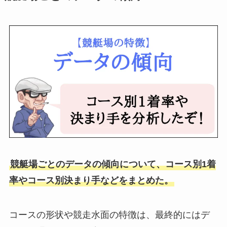
競艇場ごとのデータの傾向について、コース別1着
率やコース別決まり手などをまとめた。
コースの形状や競走水面の特徴は、最終的にはデ