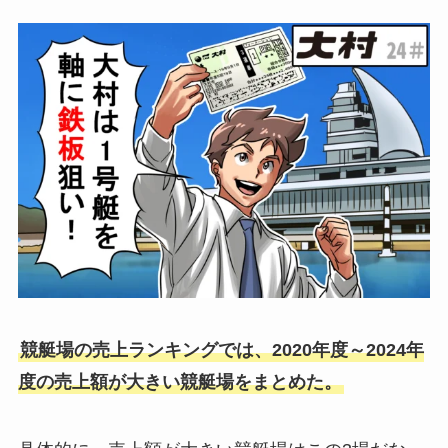
競艇場の売上ランキングでは、2020年度～2024年
度の売上額が大きい競艇場をまとめた。