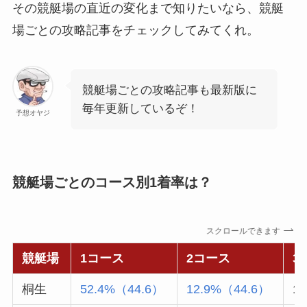
その競艇場の直近の変化まで知りたいなら、競艇
場ごとの攻略記事をチェックしてみてくれ。
競艇場ごとの攻略記事も最新版に
毎年更新しているぞ！
予想オヤジ
競艇場ごとのコース別1着率は？
スクロールできます
競艇場
1コース
2コース
3
桐生
52.4%（44.6）
12.9%（44.6）
1