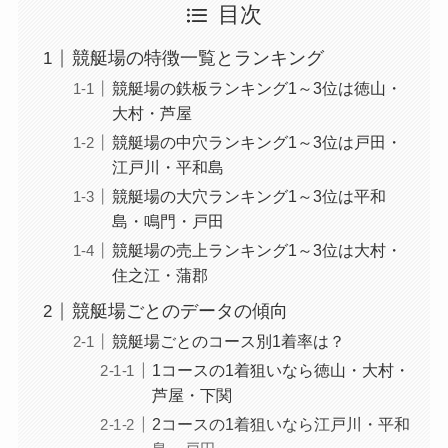
目次
競艇場の特徴一覧とランキング
競艇場の鉄板ランキング1～3位は徳山・
大村・芦屋
競艇場の中穴ランキング1～3位は戸田・
江戸川・平和島
競艇場の大穴ランキング1～3位は平和
島・鳴門・戸田
競艇場の売上ランキング1～3位は大村・
住之江・蒲郡
競艇場ごとのデータの傾向
競艇場ごとのコース別1着率は？
1コースの1着狙いなら徳山・大村・
芦屋・下関
2コースの1着狙いなら江戸川・平和