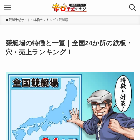
競艇予想サイトの本物ランキング
競艇場
競艇場の特徴と一覧｜全国24か所の鉄板・
穴・売上ランキング！