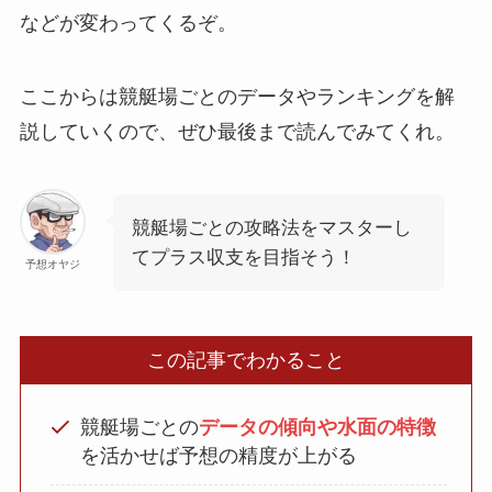
などが変わってくるぞ。
ここからは競艇場ごとのデータやランキングを解
説していくので、ぜひ最後まで読んでみてくれ。
競艇場ごとの攻略法をマスターし
てプラス収支を目指そう！
予想オヤジ
この記事でわかること
競艇場ごとの
データの傾向や水面の特徴
を活かせば予想の精度が上がる