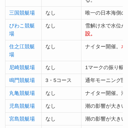
三国競艇場
なし
唯一の日本海側の
びわこ競艇
なし
雪解け水で水位が
場
設。
住之江競艇
なし
ナイター開催。
ボ
場
尼崎競艇場
なし
1マークの振り幅
鳴門競艇場
3・5コース
通年モーニング開
丸亀競艇場
なし
ナイター開催。潮
児島競艇場
なし
潮の影響が大きい
宮島競艇場
なし
潮の影響が大きい