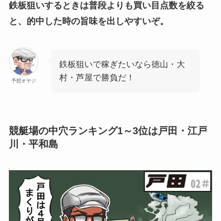
鉄板狙いするときは普段よりも買い目点数を絞る
と、的中した時の旨味を出しやすいぞ。
鉄板狙いで稼ぎたいなら徳山・大
村・芦屋で勝負だ！
予想オヤジ
競艇場の中穴ランキング1～3位は戸田・江戸
川・平和島