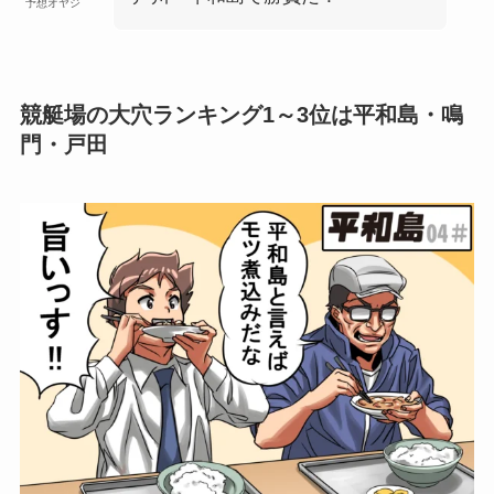
予想オヤジ
競艇場の大穴ランキング1～3位は平和島・鳴
門・戸田