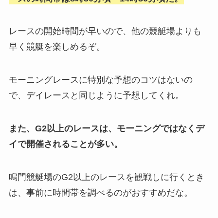
レースの開始時間が早いので、他の競艇場よりも
早く競艇を楽しめるぞ。
モーニングレースに特別な予想のコツはないの
で、デイレースと同じように予想してくれ。
また、G2以上のレースは、モーニングではなくデ
イで開催されることが多い。
鳴門競艇場のG2以上のレースを観戦しに行くとき
は、事前に時間帯を調べるのがおすすめだな。