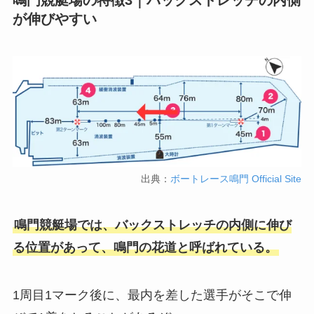
が伸びやすい
出典：
ボートレース鳴門 Official Site
鳴門競艇場では、バックストレッチの内側に伸び
る位置があって、鳴門の花道と呼ばれている。
1周目1マーク後に、最内を差した選手がそこで伸