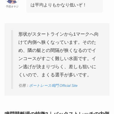
は平均よりもかなり低いぞ！
予想オヤジ
形状がスタートラインから1マークへ向
けて内側へ狭くなっています。そのた
め、隣の艇との間隔が狭くなるのでイ
ンコースがすごく難しい水面です。イ
ン逃げが決まりづらく、差しも狙いに
くいので、まくる選手が多いです。
引用：
ボートレース鳴門 Official Site
鳴門競艇場の特徴3｜バックストレッチの内側