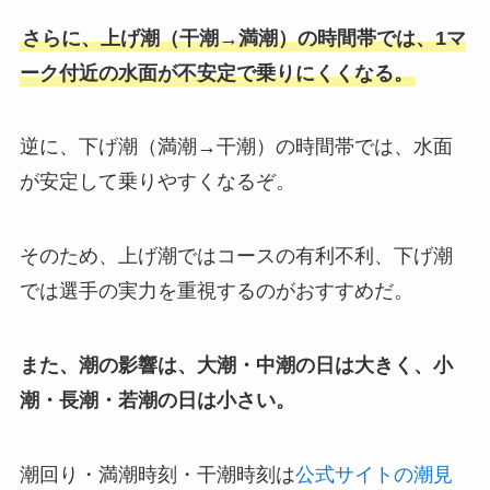
さらに、上げ潮（干潮→満潮）の時間帯では、1マ
ーク付近の水面が不安定で乗りにくくなる。
逆に、下げ潮（満潮→干潮）の時間帯では、水面
が安定して乗りやすくなるぞ。
そのため、上げ潮ではコースの有利不利、下げ潮
では選手の実力を重視するのがおすすめだ。
また、潮の影響は、大潮・中潮の日は大きく、小
潮・長潮・若潮の日は小さい。
潮回り・満潮時刻・干潮時刻は
公式サイトの潮見