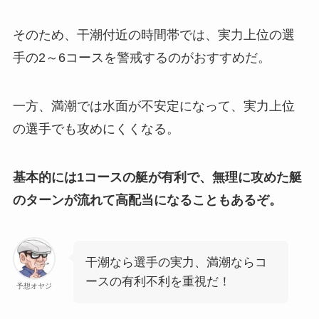
そのため、干潮付近の時間帯では、実力上位の選
手の2～6コースを警戒するのがおすすめだ。
一方、満潮では水面が不安定になって、実力上位
の選手でも攻めにくくなる。
基本的には1コースの艇が有利で、無理に攻めた艇
のターンが流れて高配当になることもあるぞ。
干潮なら選手の実力、満潮ならコ
ースの有利不利を重視だ！
予想オヤジ