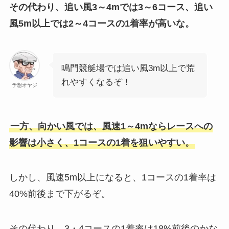
その代わり、追い風3～4mでは3～6コース、追い
風5m以上では2～4コースの1着率が高いな。
鳴門競艇場では追い風3m以上で荒
れやすくなるぞ！
予想オヤジ
一方、向かい風では、風速1～4mならレースへの
影響は小さく、1コースの1着を狙いやすい。
しかし、風速5m以上になると、1コースの1着率は
40%前後まで下がるぞ。
その代わり、3・4コースの1着率は18%前後のかな