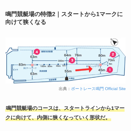
鳴門競艇場の特徴2｜スタートから1マークに
向けて狭くなる
出典：
ボートレース鳴門 Official Site
鳴門競艇場のコースは、スタートラインから1マー
クに向けて、内側に狭くなっていく形状だ。