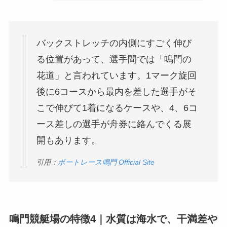
バックストレッチの内側にすごく伸び
る位置があって、選手間では「鳴門の
花道」と言われています。1マーク旋回
後に6コースから最内を差した選手がそ
こで伸びて1着になるケースや、4、6コ
ース差しの選手が舟券に絡んでくる展
開もあります。
引用：
ボートレース鳴門 Official Site
鳴門競艇場の特徴4｜水質は海水で、干満差や