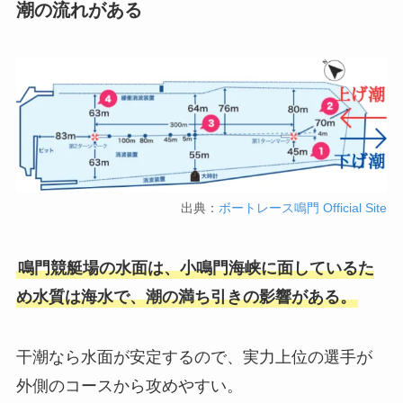
潮の流れがある
出典：
ボートレース鳴門 Official Site
鳴門競艇場の水面は、小鳴門海峡に面しているた
め水質は海水で、潮の満ち引きの影響がある。
干潮なら水面が安定するので、実力上位の選手が
外側のコースから攻めやすい。