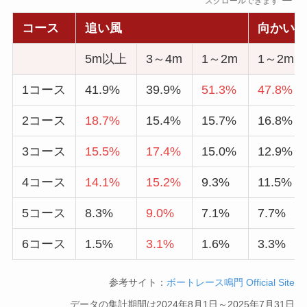
スクロールできます
コース
追い風
向かい
5m以上
3～4m
1～2m
1～2m
1コース
41.9%
39.9%
51.3%
47.8%
2コース
18.7%
15.4%
15.7%
16.8%
3コース
15.5%
17.4%
15.0%
12.9%
4コース
14.1%
15.2%
9.3%
11.5%
5コース
8.3%
9.0%
7.1%
7.7%
6コース
1.5%
3.1%
1.6%
3.3%
参考サイト：
ボートレース鳴門 Official Site
データの集計期間は2024年8月1日～2025年7月31日