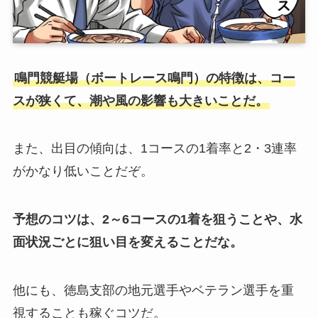
鳴門競艇場（ボートレース鳴門）の特徴は、コー
スが狭くて、潮や風の影響も大きいことだ。
また、出目の傾向は、1コースの1着率と2・3連率
がかなり低いことだぞ。
予想のコツは、2～6コースの1着を狙うことや、水
面状況ごとに狙い目を変えることだな。
他にも、徳島支部の地元選手やベテラン選手を重
視することも稼ぐコツだ。