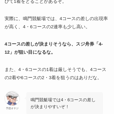
びて1着をとることがあるぞ。
実際に、鳴門競艇場では、4コースの差しの出現率
が高く、4・6コースの2連率も少し高い。
4コースの差しが決まりそうなら、スジ舟券「4-
12」が狙い目になるな。
また、4・6コースの1着は厳しそうでも、4コース
の2着や6コースの2・3着を狙うのはありだな。
鳴門競艇場では4・6コースの差し
が決まりやすいぞ！
予想オヤジ