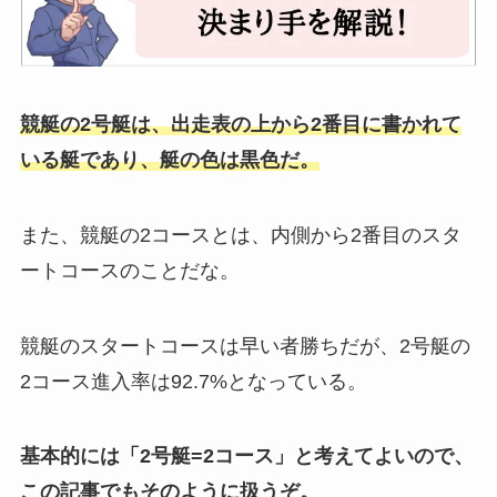
競艇の2号艇は、出走表の上から2番目に書かれて
いる艇であり、艇の色は黒色だ。
また、競艇の2コースとは、内側から2番目のスタ
ートコースのことだな。
競艇のスタートコースは早い者勝ちだが、2号艇の
2コース進入率は92.7%となっている。
基本的には「2号艇=2コース」と考えてよいので、
この記事でもそのように扱うぞ。