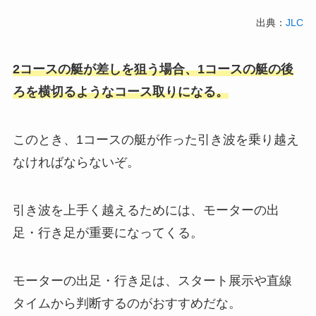
出典：
JLC
2コースの艇が差しを狙う場合、1コースの艇の後
ろを横切るようなコース取りになる。
このとき、1コースの艇が作った引き波を乗り越え
なければならないぞ。
引き波を上手く越えるためには、モーターの出
足・行き足が重要になってくる。
モーターの出足・行き足は、スタート展示や直線
タイムから判断するのがおすすめだな。