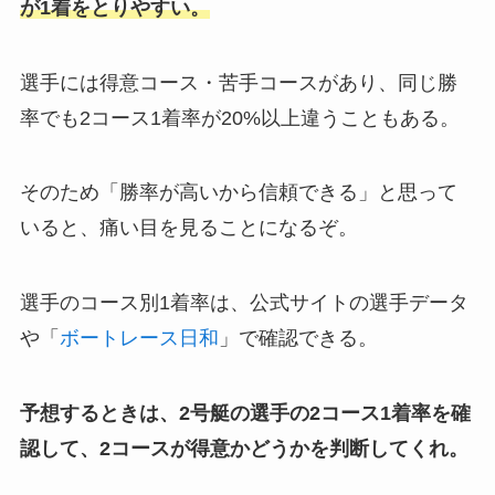
が1着をとりやすい。
選手には得意コース・苦手コースがあり、同じ勝
率でも2コース1着率が20%以上違うこともある。
そのため「勝率が高いから信頼できる」と思って
いると、痛い目を見ることになるぞ。
選手のコース別1着率は、公式サイトの選手データ
や「
ボートレース日和
」で確認できる。
予想するときは、2号艇の選手の2コース1着率を確
認して、2コースが得意かどうかを判断してくれ。