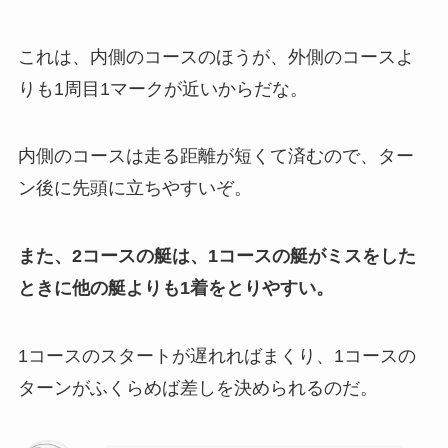
これは、内側のコースのほうが、外側のコースよ
りも1周目1マークが近いからだな。
内側のコースは走る距離が短くて済むので、ター
ン後に先頭に立ちやすいぞ。
また、2コースの艇は、1コースの艇がミスをした
ときに他の艇よりも1着をとりやすい。
1コースのスタートが遅れればまくり、1コースの
ターンがふくらめば差しを決められるのだ。