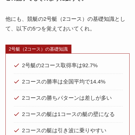
他にも、競艇の2号艇（2コース）の基礎知識とし
て、以下の5つを覚えておいてくれ。
2号艇（2コース）の基礎知識
2号艇の2コース取得率は92.7%
2コースの勝率は全国平均で14.4%
2コースの勝ちパターンは差しが多い
2コースの艇は1コースの艇の壁になる
2コースの艇は引き波に乗りやすい