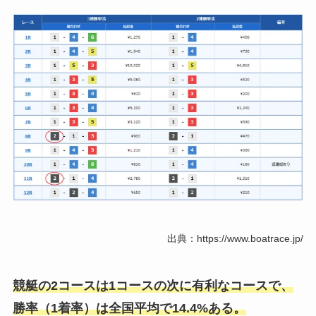
出典：https://www.boatrace.jp/
競艇の2コースは1コースの次に有利なコースで、
勝率（1着率）は全国平均で14.4%ある。