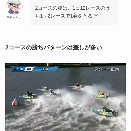
2コースの艇は、1日12レースのう
ち1～2レースで1着をとるぞ！
予想オヤジ
2コースの勝ちパターンは差しが多い