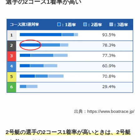
選手の2コース1着率が高い
出典：https://www.boatrace.jp/
2号艇の選手の2コース1着率が高いときは、2号艇