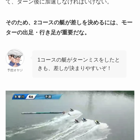
て、ターン後に加速しなければいけない。
そのため、2コースの艇が差しを決めるには、モー
ターの出足・行き足が重要だな。
1コースの艇がターンミスをしたと
きも、差しが決まりやすいぞ！
予想オヤジ