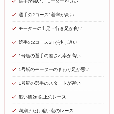
選手が強い、モーターが良い
選手の2コース1着率が高い
モーターの出足・行き足が良い
選手の2コースSTが少し遅い
1号艇の選手の差され率が高い
1号艇のモーターのまわり足が悪い
1号艇の選手のスタートが遅い
追い風2m以上のレース
満潮または追い潮のレース