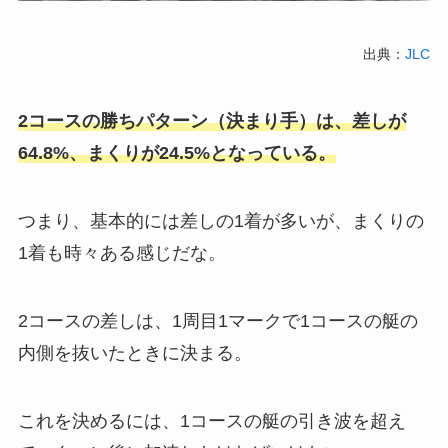
出典：
JLC
2コースの勝ちパターン（決まり手）は、差しが
64.8%、まくりが24.5%となっている。
つまり、基本的には差しの1着が多いが、まくりの
1着も時々ある感じだな。
2コースの差しは、1周目1マークで1コースの艇の
内側を抜いたときに決まる。
これを決めるには、1コースの艇の引き波を超え