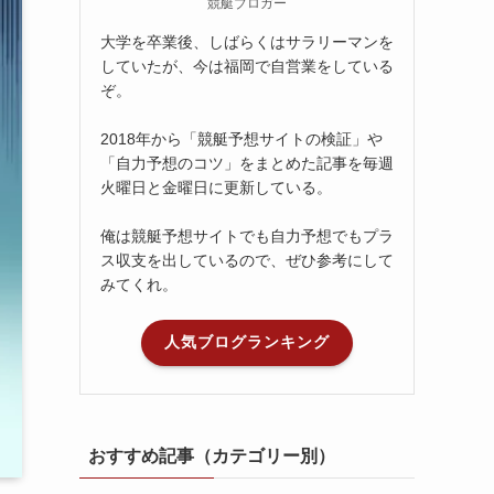
競艇ブロガー
大学を卒業後、しばらくはサラリーマンを
していたが、今は福岡で自営業をしている
ぞ。
2018年から「競艇予想サイトの検証」や
「自力予想のコツ」をまとめた記事を毎週
火曜日と金曜日に更新している。
俺は競艇予想サイトでも自力予想でもプラ
ス収支を出しているので、ぜひ参考にして
みてくれ。
人気ブログランキング
おすすめ記事（カテゴリー別）