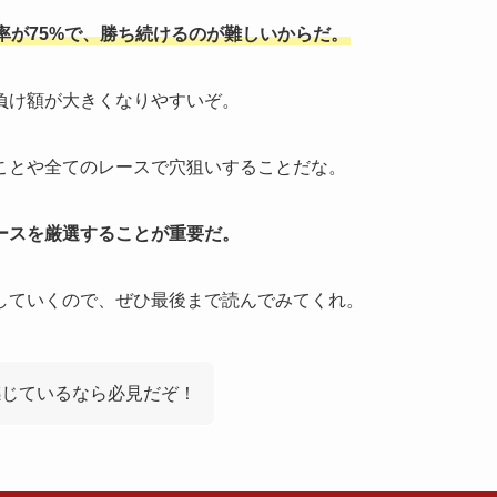
率が75%で、勝ち続けるのが難しいからだ。
負け額が大きくなりやすいぞ。
ことや全てのレースで穴狙いすることだな。
ースを厳選することが重要だ。
していくので、ぜひ最後まで読んでみてくれ。
感じているなら必見だぞ！