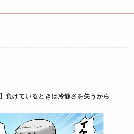
1】負けているときは冷静さを失うから