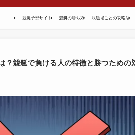
競艇予想サイト
競艇の勝ち方
競艇場ごとの攻略法
は？競艇で負ける人の特徴と勝つための