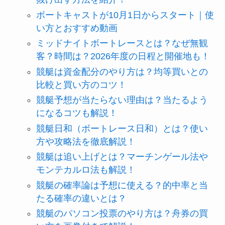
ボートキャストが10月1日からスタート｜使
い方とおすすめ動画
ミッドナイトボートレースとは？なぜ無観
客？時間は？2026年度の日程と開催地も！
競艇は資金配分のやり方は？均等買いとの
比較と買い方のコツ！
競艇予想が当たらない理由は？当たるよう
になるコツも解説！
競艇日和（ボートレース日和）とは？使い
方や攻略法を徹底解説！
競艇は追い上げとは？マーチンゲール法や
モンテカルロ法も解説！
競艇の確率論は予想に使える？的中率と当
たる確率の違いとは？
競艇のパソコン投票のやり方は？舟券の買