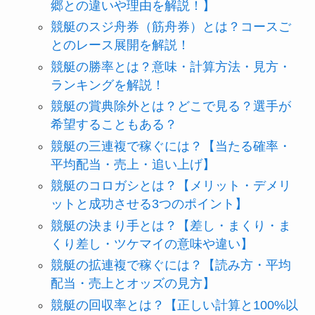
郷との違いや理由を解説！】
競艇のスジ舟券（筋舟券）とは？コースご
とのレース展開を解説！
競艇の勝率とは？意味・計算方法・見方・
ランキングを解説！
競艇の賞典除外とは？どこで見る？選手が
希望することもある？
競艇の三連複で稼ぐには？【当たる確率・
平均配当・売上・追い上げ】
競艇のコロガシとは？【メリット・デメリ
ットと成功させる3つのポイント】
競艇の決まり手とは？【差し・まくり・ま
くり差し・ツケマイの意味や違い】
競艇の拡連複で稼ぐには？【読み方・平均
配当・売上とオッズの見方】
競艇の回収率とは？【正しい計算と100%以