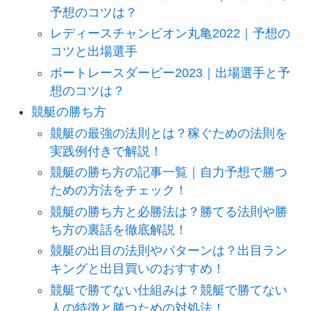
予想のコツは？
レディースチャンピオン丸亀2022｜予想の
コツと出場選手
ボートレースダービー2023｜出場選手と予
想のコツは？
競艇の勝ち方
競艇の最強の法則とは？稼ぐための法則を
実践例付きで解説！
競艇の勝ち方の記事一覧｜自力予想で勝つ
ための方法をチェック！
競艇の勝ち方と必勝法は？勝てる法則や勝
ち方の裏話を徹底解説！
競艇の出目の法則やパターンは？出目ラン
キングと出目買いのおすすめ！
競艇で勝てない仕組みは？競艇で勝てない
人の特徴と勝つための対処法！