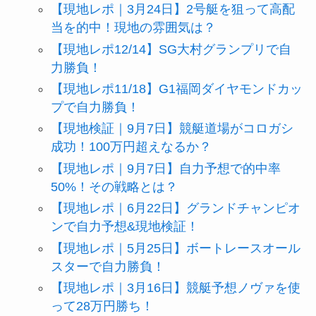
【現地レポ｜3月24日】2号艇を狙って高配
当を的中！現地の雰囲気は？
【現地レポ12/14】SG大村グランプリで自
力勝負！
【現地レポ11/18】G1福岡ダイヤモンドカッ
プで自力勝負！
【現地検証｜9月7日】競艇道場がコロガシ
成功！100万円超えなるか？
【現地レポ｜9月7日】自力予想で的中率
50%！その戦略とは？
【現地レポ｜6月22日】グランドチャンピオ
ンで自力予想&現地検証！
【現地レポ｜5月25日】ボートレースオール
スターで自力勝負！
【現地レポ｜3月16日】競艇予想ノヴァを使
って28万円勝ち！