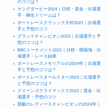
のコツは？
ヤングダービー2024｜日程・賞金・出場選
手・桐生ドリームは？
ボートレースクラシック大村2022｜出場選
手と予想のコツ
グランドチャンピオン2023｜出場選手と予
想のコツは？
BBCトーナメント2021｜日程・開催地・出
場選手・レース結果
ボートレースメモリアルの2024年｜出場選
手と予想のコツは？
ボートレースオールスター2023｜出場選手
と予想のコツは？
クイーンズクライマックス2022｜賞金・出
場選手・予想のコツ
競艇のレディースチャンピオンの2024年｜