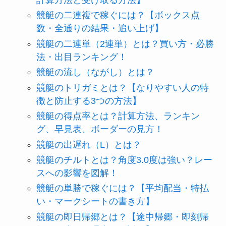
競艇の二連複で稼ぐには？【ボックス点
数・全通りの結果・追い上げ】
競艇の二連単（2連単）とは？買い方・必勝
法・出目ランキング！
競艇の流し（ながし）とは？
競艇のトリガミとは？【なりやすい人の特
徴と防止する3つの方法】
競艇の得点率とは？計算方法、ランキン
グ、早見表、ボーダーの見方！
競艇の出遅れ（L）とは？
競艇のチルトとは？角度3.0度は強い？レー
スへの影響を図解！
競艇の単勝で稼ぐには？【平均配当・特払
い・マークシートの書き方】
競艇の即日帰郷とは？【途中帰郷・即刻帰