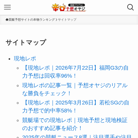
競艇予想サイトの本物ランキング
サイトマップ
サイトマップ
現地レポ
【現地レポ｜2026年7月22日】福岡G3の自
力予想は回収率96%！
現地レポの記事一覧｜予想オヤジのリアル
な勝負をチェック！
【現地レポ｜2025年3月26日】若松SGの自
力予想で的中率58%！
競艇場での現地レポ｜現地予想と現地検証
のおすすめ記事を紹介！
2025年の競艇ニュース8選｜注目選手や注目