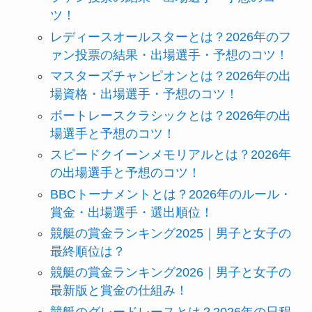
ツ！
レディースオールスターとは？2026年のフ
ァン投票の結果・出場選手・予想のコツ！
マスターズチャンピオンとは？2026年の出
場資格・出場選手・予想のコツ！
ボートレースクラシックとは？2026年の出
場選手と予想のコツ！
スピードクイーンメモリアルとは？2026年
の出場選手と予想のコツ！
BBCトーナメントとは？2026年のルール・
賞金・出場選手・選出順位！
競艇の賞金ランキング2025｜男子と女子の
最終順位は？
競艇の賞金ランキング2026｜男子と女子の
最新版と賞金の仕組み！
競艇のグレードレースとは？2026年の日程