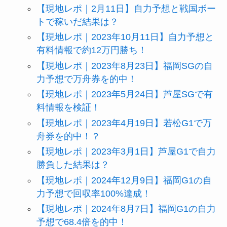
【現地レポ｜2月11日】自力予想と戦国ボー
トで稼いだ結果は？
【現地レポ｜2023年10月11日】自力予想と
有料情報で約12万円勝ち！
【現地レポ｜2023年8月23日】福岡SGの自
力予想で万舟券を的中！
【現地レポ｜2023年5月24日】芦屋SGで有
料情報を検証！
【現地レポ｜2023年4月19日】若松G1で万
舟券を的中！？
【現地レポ｜2023年3月1日】芦屋G1で自力
勝負した結果は？
【現地レポ｜2024年12月9日】福岡G1の自
力予想で回収率100%達成！
【現地レポ｜2024年8月7日】福岡G1の自力
予想で68.4倍を的中！