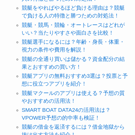
競艇をやればやるほど負ける理由は？競艇
で負ける人の特徴と勝つための対処法！
競艇・競馬・競輪・オートレースはどれが
いい？当たりやすさや面白さを比較！
競艇選手になるには？年齢・身長・体重・
視力の条件や費用を解説！
競艇の全通り買いは儲かる？資金配分の結
果とおすすめの買い方！
競艇アプリの無料おすすめ3選は？投票と予
想に役立つアプリを紹介！
競艇マクールのアプリは使える？予想の質
やおすすめの活用法！
SMART BOAT DATA24の活用法は？
VPOWER予想の的中率も検証！
競艇の借金を返済するには？借金地獄から
抜け出す方法を紹介！