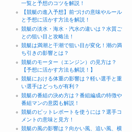
一覧と予想のコツを解説！
【競艇の進入予想】前づけの意味やルール
と予想に活かす方法を解説！
競艇の淡水・海水・汽水の違いは？水質ご
との狙い目と攻略法！
競艇は満潮と干潮で狙い目が変化！潮の満
ち引きの影響とは？
競艇のモーター（エンジン）の見方は？
【予想に活かす方法も解説！】
競艇における体重の影響は？軽い選手と重
い選手はどっちが有利？
競艇の番組の決め方は？番組編成の特徴や
番組マンの意図も解説！
競艇のピットレポートを使うには？選手コ
メントの意味と見方！
競艇の風の影響は？向かい風、追い風、横