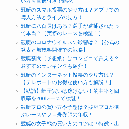
い方を画像付きで解説！
競艇のスマホ投票のやり方は？アプリでの
購入方法とライブの見方！
競艇に八百長はある？選手が逮捕されたっ
て本当？【実際のレースを検証！】
競艇のコロナウイルスの影響は？【公式の
発表と無観客開催での戦略】
競艇新聞（予想紙）はコンビニで買える？
おすすめランキングも紹介！
競艇のインターネット投票のやり方は？
【テレボートのお得な使い方も解説！】
【結論】蛭子買いは稼げない！的中率と回
収率を200レースで検証！
競艇プロの買い方や予想は？競艇プロが選
ぶレースやプロ舟券師の年収！
競艇の女子戦の買い方のコツは？特徴・出