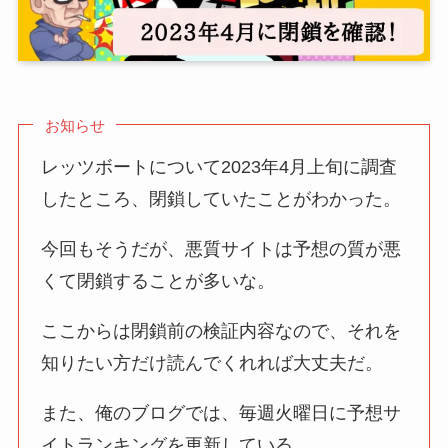
お知らせ
レッツボートについて2023年4月上旬に調査
したところ、閉鎖していたことがわかった。
今回もそうだが、悪質サイトは予想の質が悪
くて閉鎖することが多いな。
ここからは閉鎖前の検証内容なので、それを
知りたい方だけ読んでくれれば大丈夫だ。
また、俺のブログでは、毎週火曜日に予想サ
イトランキングを更新している。