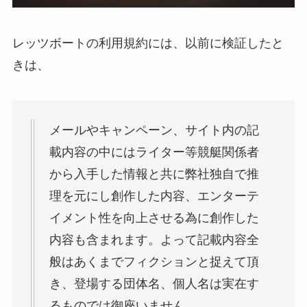
レッツボートの利用規約には、以前に検証したと
きは、
メールやキャンペーン、サイト内の記
載内容の中にはライター等競艇関係者
から入手した情報と共に弊社独自で推
理を元にし創作した内容、エンターテ
イメント性を向上させる為に創作した
内容も含まれます。よって記載内容全
般はあくまでフィクションと捉えて頂
き、登場する団体名、個人名は実在す
るものでは御座いません。