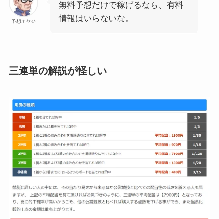
無料予想だけで稼げるなら、有料
情報はいらないな。
予想オヤジ
三連単の解説が怪しい