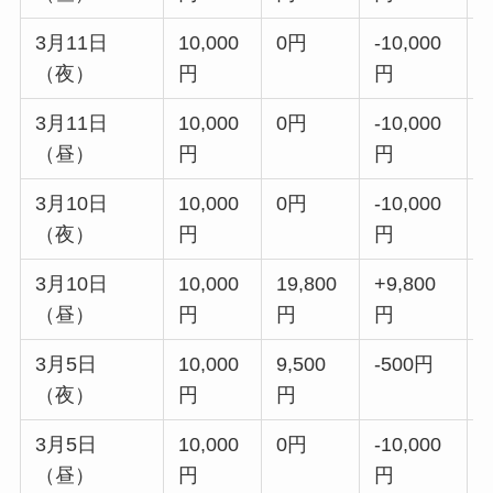
3月11日
10,000
0円
-10,000
（夜）
円
円
3月11日
10,000
0円
-10,000
（昼）
円
円
3月10日
10,000
0円
-10,000
（夜）
円
円
3月10日
10,000
19,800
+9,800
（昼）
円
円
円
3月5日
10,000
9,500
-500円
（夜）
円
円
3月5日
10,000
0円
-10,000
（昼）
円
円