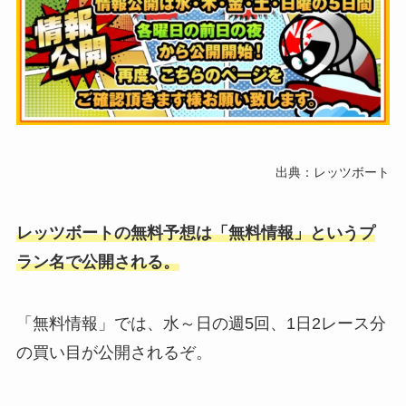
出典：レッツボート
レッツボートの無料予想は「無料情報」というプ
ラン名で公開される。
「無料情報」では、水～日の週5回、1日2レース分
の買い目が公開されるぞ。