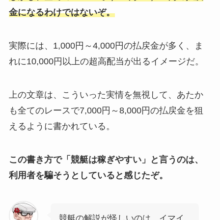
金になるわけではないぞ。
実際には、1,000円～4,000円の払戻金が多く、ま
れに10,000円以上の超高配当が出るイメージだ。
上の文章は、こういった実情を無視して、あたか
も全てのレースで7,000円～8,000円の払戻金を狙
えるように書かれている。
この書き方で「競艇は稼ぎやすい」と言うのは、
利用者を騙そうとしていると感じたぞ。
競艇の解説が怪しいのは、イマイ