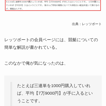
出典：レッツボート
レッツボートの会員ページには、競艇についての
簡単な解説が書かれている。
このなかで俺が気になったのは、
たとえば三連単を1000円購入していれ
ば、平均【7万9000円】が手に入るとい
うことです。