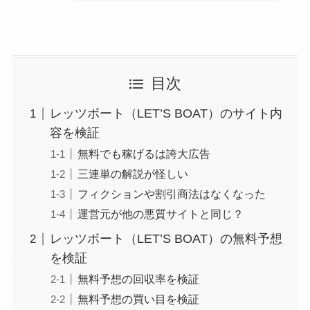
目次
レッツボート（LET’S BOAT）のサイト内
容を検証
無料でも稼げるは誇大広告
三連単の解説が怪しい
フィクションや割引商法はなくなった
運営元が他の悪質サイトと同じ？
レッツボート（LET’S BOAT）の無料予想
を検証
無料予想の回収率を検証
無料予想の買い目を検証