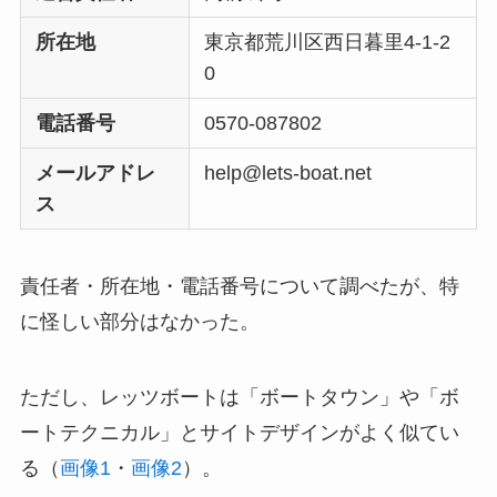
所在地
東京都荒川区西日暮里4-1-2
0
電話番号
0570-087802
メールアドレ
help@lets-boat.net
ス
責任者・所在地・電話番号について調べたが、特
に怪しい部分はなかった。
ただし、レッツボートは「ボートタウン」や「ボ
ートテクニカル」とサイトデザインがよく似てい
る（
画像1
・
画像2
）。