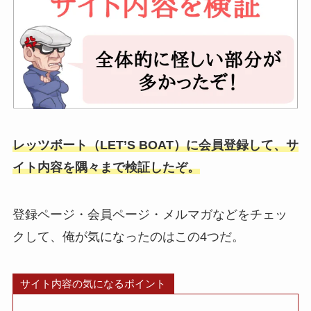
レッツボート（LET’S BOAT）に会員登録して、サ
イト内容を隅々まで検証したぞ。
登録ページ・会員ページ・メルマガなどをチェッ
クして、俺が気になったのはこの4つだ。
サイト内容の気になるポイント