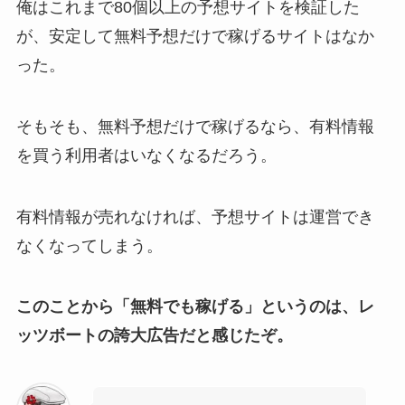
俺はこれまで80個以上の予想サイトを検証した
が、安定して無料予想だけで稼げるサイトはなか
った。
そもそも、無料予想だけで稼げるなら、有料情報
を買う利用者はいなくなるだろう。
有料情報が売れなければ、予想サイトは運営でき
なくなってしまう。
このことから「無料でも稼げる」というのは、レ
ッツボートの誇大広告だと感じたぞ。