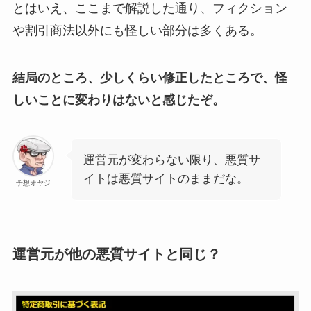
とはいえ、ここまで解説した通り、フィクション
や割引商法以外にも怪しい部分は多くある。
結局のところ、少しくらい修正したところで、怪
しいことに変わりはないと感じたぞ。
運営元が変わらない限り、悪質サ
イトは悪質サイトのままだな。
予想オヤジ
運営元が他の悪質サイトと同じ？