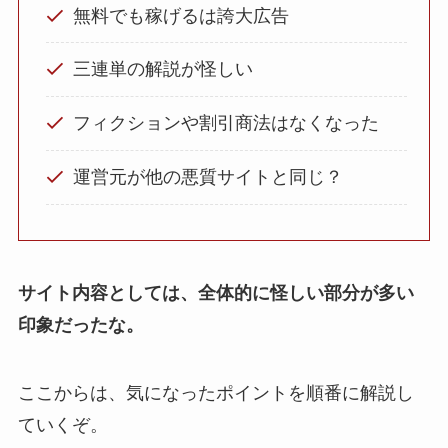
無料でも稼げるは誇大広告
三連単の解説が怪しい
フィクションや割引商法はなくなった
運営元が他の悪質サイトと同じ？
サイト内容としては、全体的に怪しい部分が多い
印象だったな。
ここからは、気になったポイントを順番に解説し
ていくぞ。