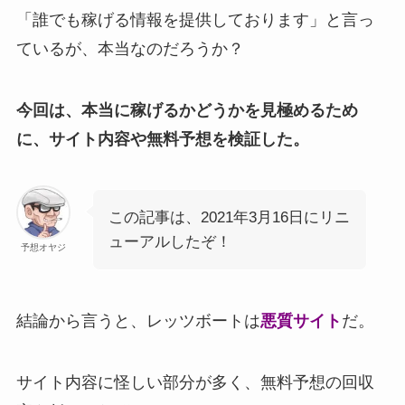
「誰でも稼げる情報を提供しております」と言っ
ているが、本当なのだろうか？
今回は、本当に稼げるかどうかを見極めるため
に、サイト内容や無料予想を検証した。
この記事は、2021年3月16日にリニ
ューアルしたぞ！
予想オヤジ
結論から言うと、レッツボートは
悪質サイト
だ。
サイト内容に怪しい部分が多く、無料予想の回収