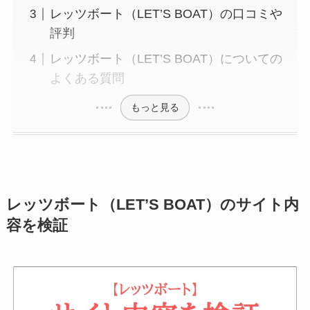
レッツボート（LET’S BOAT）の口コミや
評判
レッツボート（LET’S BOAT）についての
よくある質問
もっと見る
レッツボート（LET’S BOAT）のサイト内
容を検証