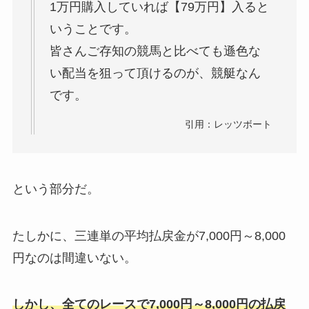
1万円購入していれば【79万円】入ると
いうことです。
皆さんご存知の競馬と比べても遜色な
い配当を狙って頂けるのが、競艇なん
です。
引用：レッツボート
という部分だ。
たしかに、三連単の平均払戻金が7,000円～8,000
円なのは間違いない。
しかし、全てのレースで7,000円～8,000円の払戻