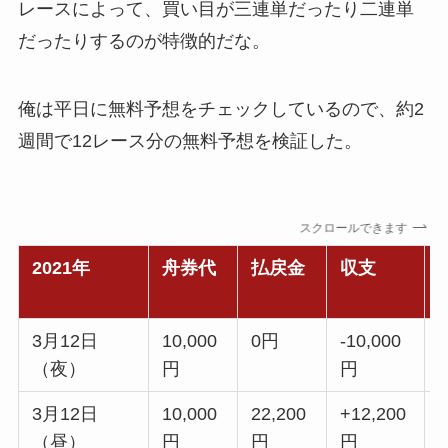
レースによって、買い目が三連単だったり二連単
だったりするのが特徴的だな。
俺は平日に無料予想をチェックしているので、約2
週間で12レース分の無料予想を検証した。
スクロールできます
2021年
舟券代
払戻金
収支
3月12日
10,000
0円
-10,000
（夜）
円
円
3月12日
10,000
22,200
+12,200
（昼）
円
円
円