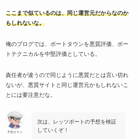
ここまで似ているのは、同じ運営元だからなのか
もしれないな。
俺のブログでは、ボートタウンを悪質評価、ボー
トテクニカルを中堅評価としている。
責任者が違うので同じように悪質だとは言い切れ
ないが、悪質サイトと同じ運営元かもしれないこ
とには要注意だな。
次は、レッツボートの予想を検証
していくぞ！
予想オヤジ