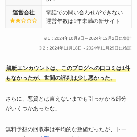
運営会社
電話での問い合わせができない
運営年数は1年未満の新サイト
※1：2024年10月9日～2024年12月2日に集計
※2：2024年11月18日～2024年11月29日に検証
競艇エンカウントは、このブログへの口コミは1件
もなかったが、世間の評判は少し悪かった。
さらに、悪質とは言えないまでも引っかかる部分
がいくつかあったな。
無料予想の回収率は平均的な数値だったが、トー