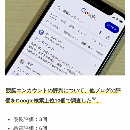
競艇エンカウントの評判について、他ブログの評
※
価をGoogle検索上位10個で調査した
。
優良評価：3個
悪質評価：6個