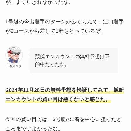
が、まくりきれなかったな。
1号艇の今出選手のターンがふくらんで、江口選手
が2コースから差して1着をとっているぞ。
競艇エンカウントの無料予想は不
的中だったな。
予想オヤジ
2024年11月28日の無料予想を検証してみて、競艇
エンカウントの買い目は悪くないと感じた。
今回の買い目では、3号艇の1着を中心に狙ったと
ころまではよかったな。