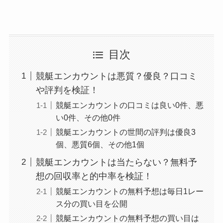
目次
競艇エンカウントは悪質？優良？口コミ
や評判を検証！
競艇エンカウントの口コミは良い0件、悪
い0件、その他0件
競艇エンカウントの世間の評判は優良3
個、悪質6個、その他1個
競艇エンカウントは当たらない？無料予
想の回収率と的中率を検証！
競艇エンカウントの無料予想は毎日1レー
ス分の買い目を公開
競艇エンカウントの無料予想の買い目は