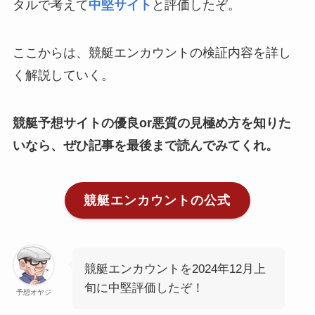
タルで考えて
中堅サイト
と評価したぞ。
ここからは、競艇エンカウントの検証内容を詳し
く解説していく。
競艇予想サイトの優良or悪質の見極め方を知りた
いなら、ぜひ記事を最後まで読んでみてくれ。
競艇エンカウントの公式
競艇エンカウントを2024年12月上
旬に中堅評価したぞ！
予想オヤジ