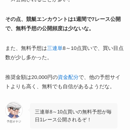
その点、競艇エンカウントは1週間で7レース公開
で、無料予想の公開頻度は少ないな。
また、無料予想は
三連単
8～10点買いで、買い目点
数が少し多かった。
推奨金額は20,000円の
資金配分
で、他の予想サイ
トよりも高く、無料でも自信があるようだな。
三連単8～10点買いの無料予想が毎
日1レース公開されるぞ！
予想オヤジ