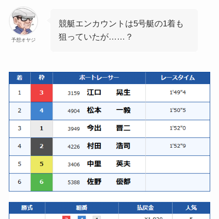
競艇エンカウントは5号艇の1着も
狙っていたが……？
予想オヤジ