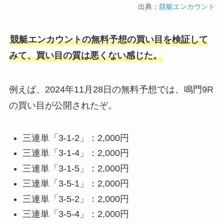
出典：
競艇エンカウント
競艇エンカウントの無料予想の買い目を検証して
みて、買い目の質は悪くない感じた。
例えば、2024年11月28日の無料予想では、鳴門9R
の買い目が公開されたぞ。
三連単「3-1-2」：2,000円
三連単「3-1-4」：2,000円
三連単「3-1-5」：2,000円
三連単「3-5-1」：2,000円
三連単「3-5-2」：2,000円
三連単「3-5-4」：2,000円