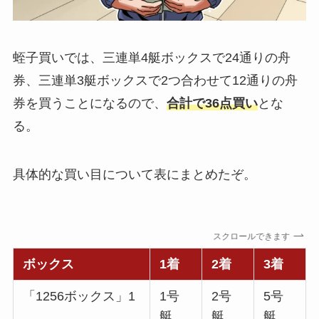
蛭子買いでは、三連単4艇ボックスで24通りの舟
券、三連単3艇ボックスで2つ合わせて12通りの舟
券を買うことになるので、
合計で36点買い
とな
る。
具体的な買い目について表にまとめたぞ。
スクロールできます
ボックス
1着
2着
3着
「1256ボックス」1
1号
2号
5号
艇
艇
艇