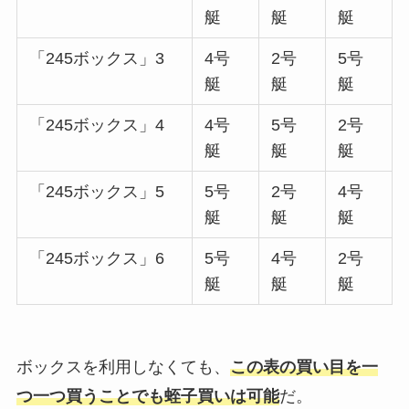
艇
艇
艇
「245ボックス」3
4号
2号
5号
艇
艇
艇
「245ボックス」4
4号
5号
2号
艇
艇
艇
「245ボックス」5
5号
2号
4号
艇
艇
艇
「245ボックス」6
5号
4号
2号
艇
艇
艇
ボックスを利用しなくても、
この表の買い目を一
つ一つ買うことでも蛭子買いは可能
だ。