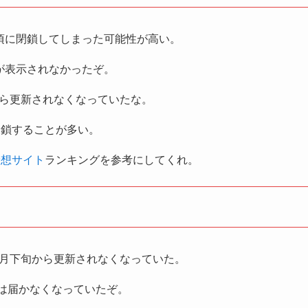
月頃に閉鎖してしまった可能性が高い。
ジが表示されなかったぞ。
から更新されなくなっていたな。
閉鎖することが多い。
予想サイト
ランキングを参考にしてくれ。
2月下旬から更新されなくなっていた。
以降は届かなくなっていたぞ。