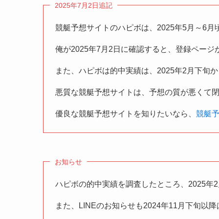
2025年7月2日追記
競艇予想サイトのハピボは、2025年5月～6
俺が2025年7月2日に確認すると、登録ペー
また、ハピボは的中実績は、2025年2月下旬
悪質な競艇予想サイトは、予想の質が悪くて
優良な競艇予想サイトを知りたいなら、
競艇
お知らせ
ハピボの的中実績を調査したところ、2025年
また、LINEのお知らせも2024年11月下旬