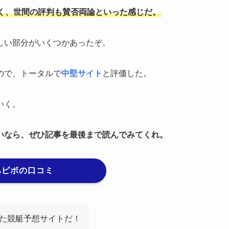
く、世間の評判も賛否両論といった感じだ。
しい部分がいくつかあったぞ。
ので、トータルで
中堅サイト
と評価した。
いく。
いなら、ぜひ記事を最後まで読んでみてくれ。
ハピボの口コミ
した競艇予想サイトだ！