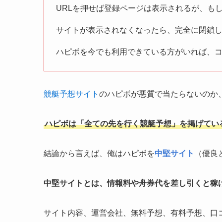
URLを押せば登録ページは表示されるが、も
サイトが表示されなくなったら、完全に閉鎖
ハピボを今でも利用できている方がいれば、
競艇予想サイト
のハピボが悪質で当たらないのか
ハピボは「全ての先を行く競艇予想」を掲げてい
結論から言えば、俺はハピボを
中堅サイト
（優良
中堅サイトとは、情報料や舟券代を差し引くと稼
サイト内容、運営会社、無料予想、有料予想、口