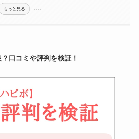
もっと見る
良？口コミや評判を検証！