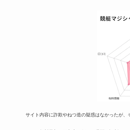
サイト内容に詐欺やねつ造の疑惑はなかったが、