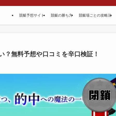
競艇予想サイト
競艇の勝ち方
競艇場ごとの攻略法
い？無料予想や口コミを辛口検証！