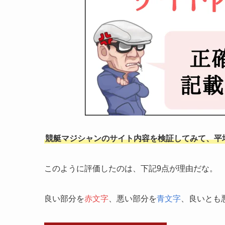
競艇マジシャンのサイト内容を検証してみて、平
このように評価したのは、下記9点が理由だな。
良い部分を
赤文字
、悪い部分を
青文字
、良いとも