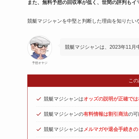
また、無料予想の回収率が低く、世間の評判もイ
競艇マジシャンを中堅と判断した理由を知りたい
競艇マジシャンは、2023年11
予想オヤジ
この
競艇マジシャンは
オッズの説明が正確では
競艇マジシャンの
有料情報は割引商法
の可
競艇マジシャンは
メルマガや退会手続きの