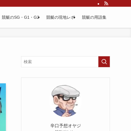
競艇のSG・G1・G2
競艇の現地レポ
競艇の用語集
辛口予想オヤジ