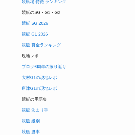
競艇場 特徴 ランキング
競艇のSG・G1・G2
競艇 SG 2026
競艇 G1 2026
競艇 賞金ランキング
現地レポ
ブログ6周年の振り返り
大村G1の現地レポ
唐津G1の現地レポ
競艇の用語集
競艇 決まり手
競艇 級別
競艇 勝率