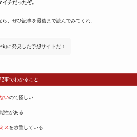
マイチだったぞ。
なら、ぜひ記事を最後まで読んでみてくれ。
月中旬に発見した予想サイトだ！
記事でわかること
ない
ので怪しい
能性がある
ミス
を放置している