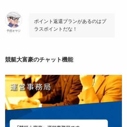
ポイント返還プランがあるのはプ
ラスポイントだな！
予想オヤジ
競艇大富豪のチャット機能