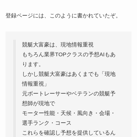
登録ページには、このように書かれていたぞ。
競艇大富豪は、現地情報重視
もちろん業界TOPクラスの予想AIもあ
ります。
しかし競艇大富豪はあくまでも「現地
情報重視」
元ボートレーサーやベテランの競艇予
想師が現地で
モーター性能・天候・風向き・会場・
選手ランク・コース
これらを確認し予想を提供しているん