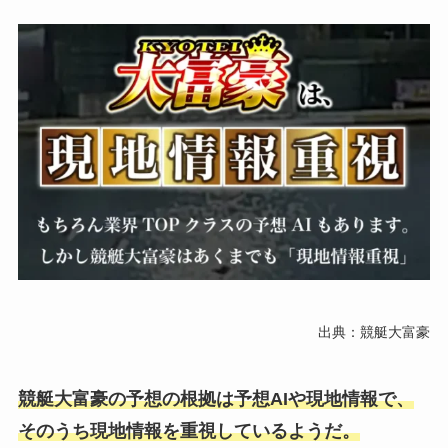
出典：競艇大富豪
競艇大富豪の予想の根拠は予想AIや現地情報で、
そのうち現地情報を重視しているようだ。