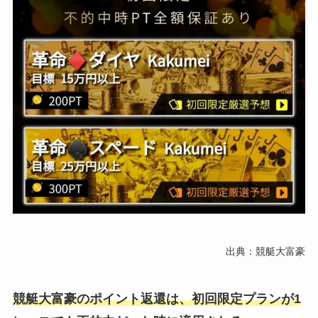
出典：競艇大富豪
競艇大富豪のポイント返還は、初回限定プランが1