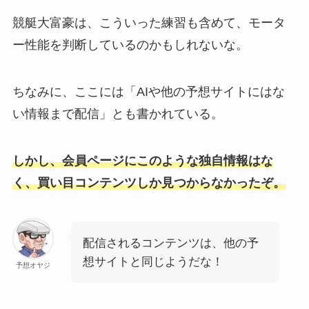
競艇大富豪は、こういった練習も含めて、モータ
ー性能を判断しているのかもしれないな。
ちなみに、ここには「AIや他の予想サイトにはな
い情報まで配信」とも書かれている。
しかし、会員ページにこのような独自情報はな
く、買い目コンテンツしか見つからなかったぞ。
配信されるコンテンツは、他の予
想サイトと同じようだな！
予想オヤジ