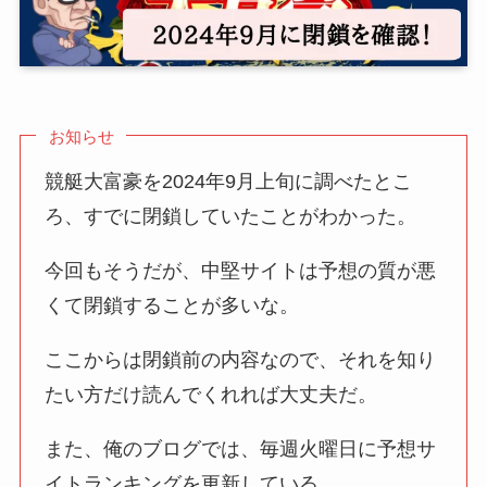
お知らせ
競艇大富豪を2024年9月上旬に調べたとこ
ろ、すでに閉鎖していたことがわかった。
今回もそうだが、中堅サイトは予想の質が悪
くて閉鎖することが多いな。
ここからは閉鎖前の内容なので、それを知り
たい方だけ読んでくれれば大丈夫だ。
また、俺のブログでは、毎週火曜日に予想サ
イトランキングを更新している。