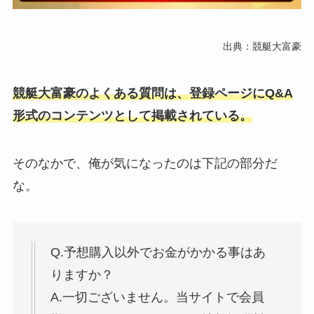
出典：競艇大富豪
競艇大富豪のよくある質問は、登録ページにQ&A
形式のコンテンツとして掲載されている。
そのなかで、俺が気になったのは下記の部分だ
な。
Q.予想購入以外でお金がかかる事はあ
りますか？
A.一切ございません。当サイトで会員