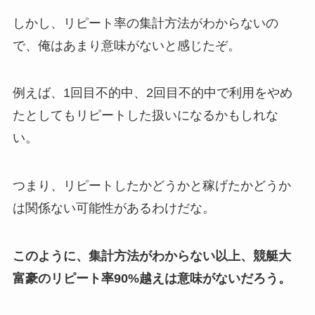
しかし、リピート率の集計方法がわからないの
で、俺はあまり意味がないと感じたぞ。
例えば、1回目不的中、2回目不的中で利用をやめ
たとしてもリピートした扱いになるかもしれな
い。
つまり、リピートしたかどうかと稼げたかどうか
は関係ない可能性があるわけだな。
このように、集計方法がわからない以上、競艇大
富豪のリピート率90%越えは意味がないだろう。