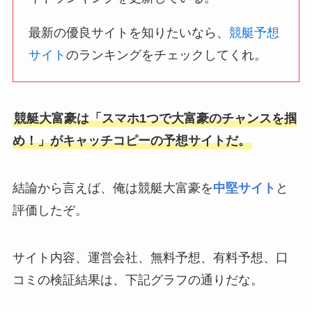
最新の優良サイトを知りたいなら、
競艇予想
サイト
のランキングをチェックしてくれ。
競艇大富豪は「スマホ1つで大富豪のチャンスを掴
め！」がキャッチコピーの予想サイトだ。
結論から言えば、俺は競艇大富豪を
中堅サイト
と
評価したぞ。
サイト内容、運営会社、無料予想、有料予想、口
コミの検証結果は、下記グラフの通りだな。