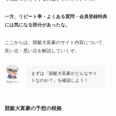
一方、リピート率・よくある質問・会員登録特典
には気になる部分があったな。
ここからは、競艇大富豪のサイト内容について、
良い点・悪い点を解説していくぞ。
まずは「競艇大富豪がどんなサイ
トなのか？」を確認しよう！
予想オヤジ
競艇大富豪の予想の根拠