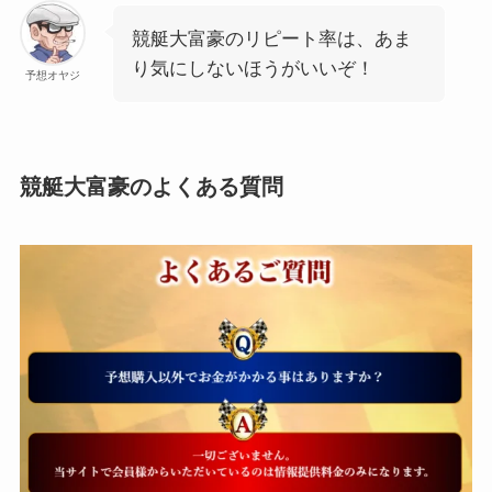
競艇大富豪のリピート率は、あま
り気にしないほうがいいぞ！
予想オヤジ
競艇大富豪のよくある質問