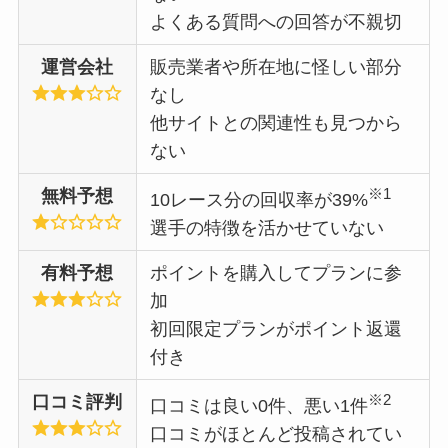
よくある質問への回答が不親切
運営会社
販売業者や所在地に怪しい部分
なし
他サイトとの関連性も見つから
ない
※1
無料予想
10レース分の回収率が39%
選手の特徴を活かせていない
有料予想
ポイントを購入してプランに参
加
初回限定プランがポイント返還
付き
※2
口コミ評判
口コミは良い0件、悪い1件
口コミがほとんど投稿されてい