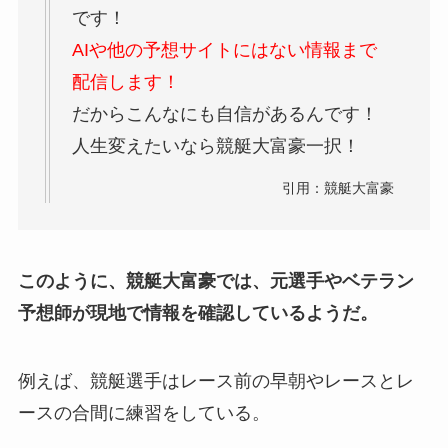
です！
AIや他の予想サイトにはない情報まで
配信します！
だからこんなにも自信があるんです！
人生変えたいなら競艇大富豪一択！
引用：競艇大富豪
このように、競艇大富豪では、元選手やベテラン
予想師が現地で情報を確認しているようだ。
例えば、競艇選手はレース前の早朝やレースとレ
ースの合間に練習をしている。