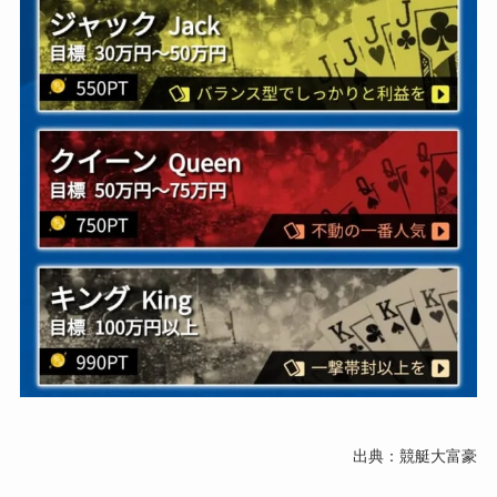
出典：競艇大富豪