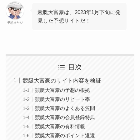
競艇大富豪は、2023年1月下旬に発
見した予想サイトだ！
予想オヤジ
目次
競艇大富豪のサイト内容を検証
競艇大富豪の予想の根拠
競艇大富豪のリピート率
競艇大富豪のよくある質問
競艇大富豪の会員登録特典
競艇大富豪の有料情報
競艇大富豪のポイント返還