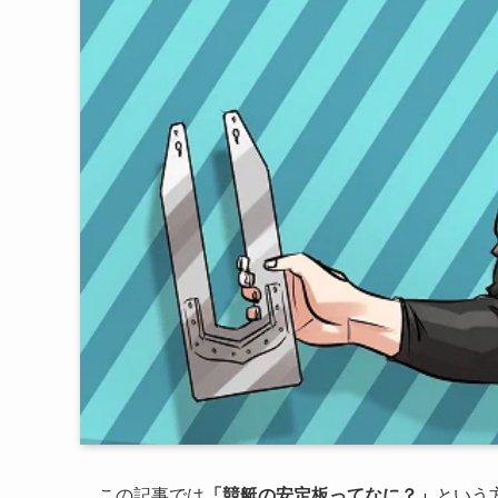
この記事では
「競艇の安定板ってなに？」
という