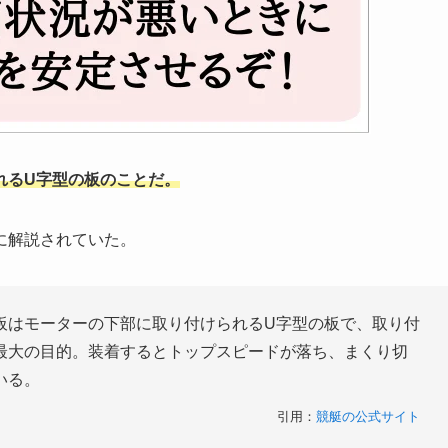
れるU字型の板のことだ。
に解説されていた。
板はモーターの下部に取り付けられるU字型の板で、取り付
最大の目的。装着するとトップスピードが落ち、まくり切
いる。
引用：
競艇の公式サイト