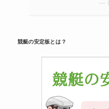
競艇の安定板とは？