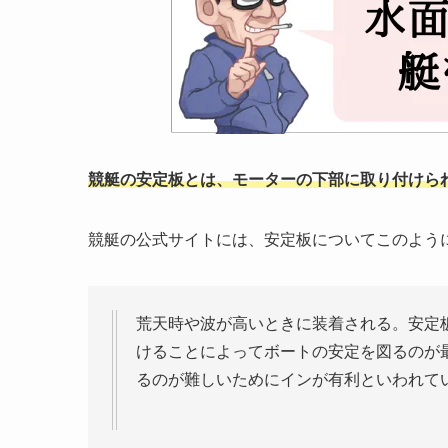
競艇の安定板とは、モーターの下部に取り付けら
競艇の公式サイトには、安定板についてこのよう
荒天時や波が高いときに装着される。安定
けることによってボートの安定を図るのが
るのが難しいためにインが有利といわれて