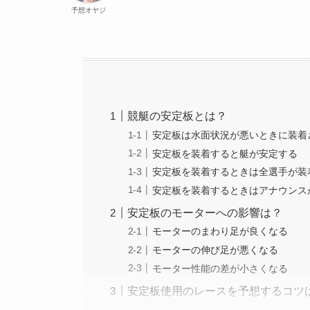
予想オヤジ
競艇の安定板とは？
安定板は水面状況が悪いときに装着
安定板を装着すると艇が安定する
安定板を装着するときは全選手が装
安定板を装着するときはアナウンス
安定板のモーターへの影響は？
モーターのまわり足が良くなる
モーターの伸び足が悪くなる
モーター性能の差が小さくなる
安定板使用のレースを予想するコツ