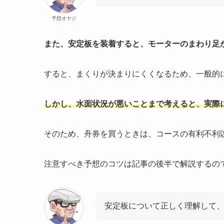
予想オヤジ
また、安定板を装着すると、モーターのまわり足
すると、まくりが決まりにくくなるため、一般的
しかし、水面状況が悪いことまで考えると、実際
そのため、舟券を買うときは、コースの有利不利
注意すべき予想のコツは記事の後半で解説するの
安定板について正しく理解して