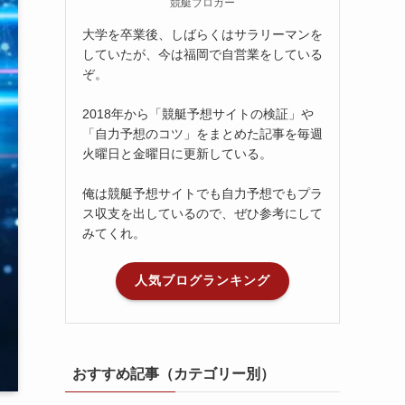
競艇ブロガー
大学を卒業後、しばらくはサラリーマンを
していたが、今は福岡で自営業をしている
ぞ。
2018年から「競艇予想サイトの検証」や
「自力予想のコツ」をまとめた記事を毎週
火曜日と金曜日に更新している。
俺は競艇予想サイトでも自力予想でもプラ
ス収支を出しているので、ぜひ参考にして
みてくれ。
人気ブログランキング
おすすめ記事（カテゴリー別）