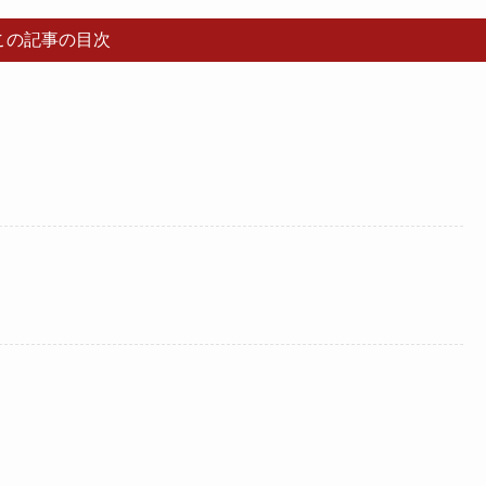
この記事の目次