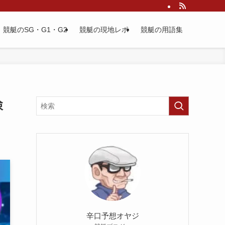
競艇のSG・G1・G2
競艇の現地レポ
競艇の用語集
検
辛口予想オヤジ