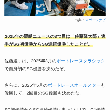
出典：
スポーツナビ
2025年の競艇ニュースの3つ目は「佐藤隆太郎」選
手がSG初優勝からSG連続優勝したことだ。
佐藤選手は、2025年3月の
ボートレースクラシック
で自身初のSG優勝を決めたぞ。
さらに、2025年5月の
ボートレースオールスター
も
優勝して、2回目のSG優勝も決めたな。
SG初優勝からSG連続優勝は史上4人目で、G1優勝