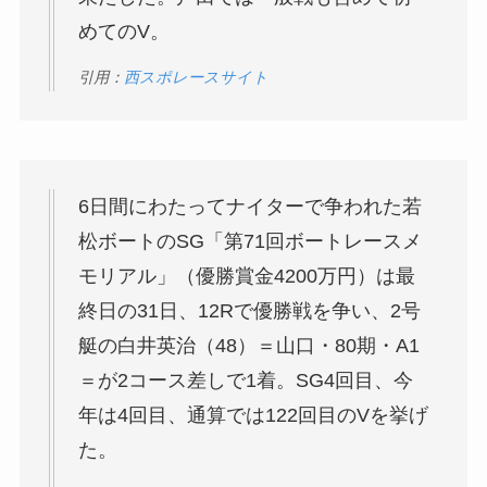
めてのV。
引用：
西スポレースサイト
6日間にわたってナイターで争われた若
松ボートのSG「第71回ボートレースメ
モリアル」（優勝賞金4200万円）は最
終日の31日、12Rで優勝戦を争い、2号
艇の白井英治（48）＝山口・80期・A1
＝が2コース差しで1着。SG4回目、今
年は4回目、通算では122回目のVを挙げ
た。