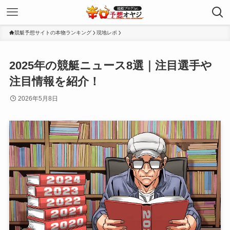
競艇予想サイトの本物ランキング
現地レポ
2025年の競艇ニュース8選｜注目選手や
注目情報を紹介！
2026年5月8日