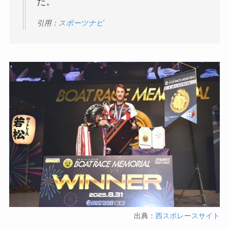
た。
引用：
スポーツナビ
出典：
西スポレースサイト