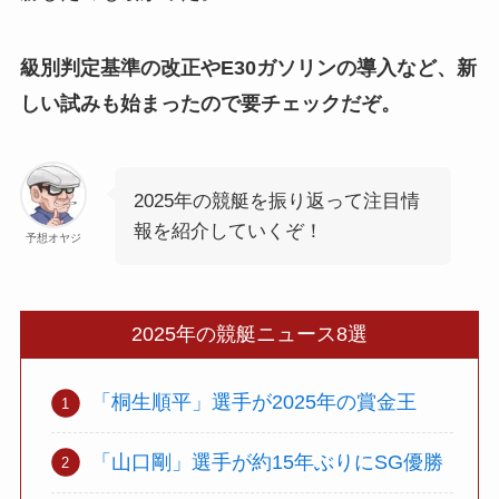
級別判定基準の改正やE30ガソリンの導入など、新
しい試みも始まったので要チェックだぞ。
2025年の競艇を振り返って注目情
報を紹介していくぞ！
予想オヤジ
2025年の競艇ニュース8選
「桐生順平」選手が2025年の賞金王
「山口剛」選手が約15年ぶりにSG優勝