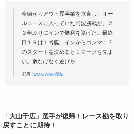
今節からアウト屋卒業を宣言し、オー
ルコースに入っていた阿波勝哉が、２
３年ぶりにインで勝利を挙げた。最終
日１Ｒは１号艇。インからコンマ１７
のスタートを決めると１マークを先ま
い。危なげなく逃げた。
引用：
BOATNAVI報知
「大山千広」選手が復帰！レース勘を取り
戻すことに期待！