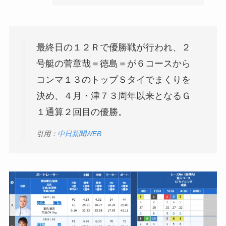
最終日の１２Ｒで優勝戦が行われ、２
号艇の菅章哉＝徳島＝が６コースから
コンマ１３のトップＳタイでまくりを
決め、４月・津７３周年以来となるＧ
１通算２回目の優勝。
引用：
中日新聞WEB