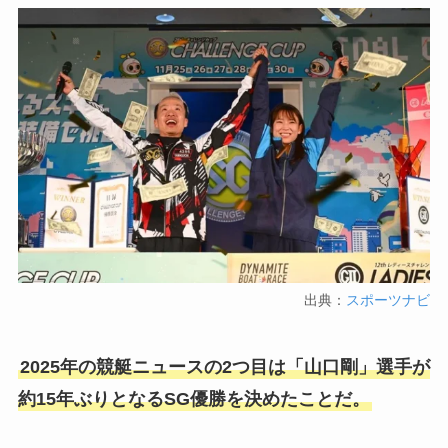
出典：
スポーツナビ
2025年の競艇ニュースの2つ目は「山口剛」選手が
約15年ぶりとなるSG優勝を決めたことだ。