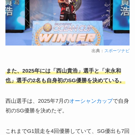
出典：
スポーツナビ
また、2025年には「西山貴浩」選手と「末永和
也」選手の2名も自身初のSG優勝を決めている。
西山選手は、2025年7月の
オーシャンカップ
で自身
初のSG優勝を決めたぞ。
これまでG1競走を4回優勝していて、SG優出も7回