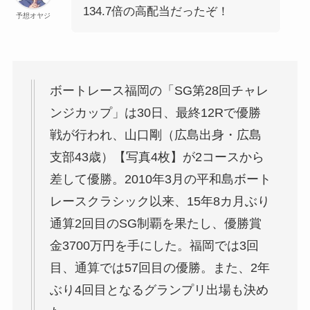
134.7倍の高配当だったぞ！
予想オヤジ
ボートレース福岡の「SG第28回チャレ
ンジカップ」は30日、最終12Rで優勝
戦が行われ、山口剛（広島出身・広島
支部43歳）【写真4枚】が2コースから
差して優勝。2010年3月の平和島ボート
レースクラシック以来、15年8カ月ぶり
通算2回目のSG制覇を果たし、優勝賞
金3700万円を手にした。福岡では3回
目、通算では57回目の優勝。また、2年
ぶり4回目となるグランプリ出場も決め