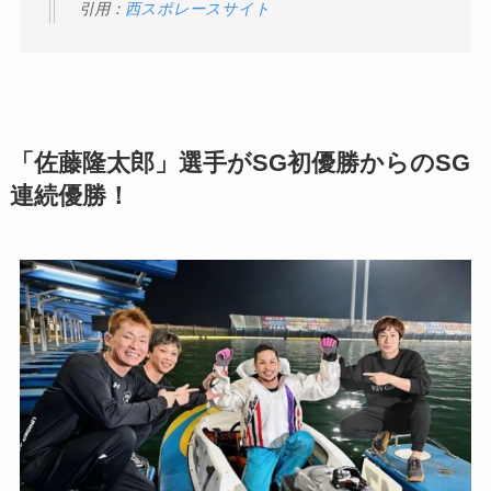
引用：
西スポレースサイト
「佐藤隆太郎」選手がSG初優勝からのSG
連続優勝！