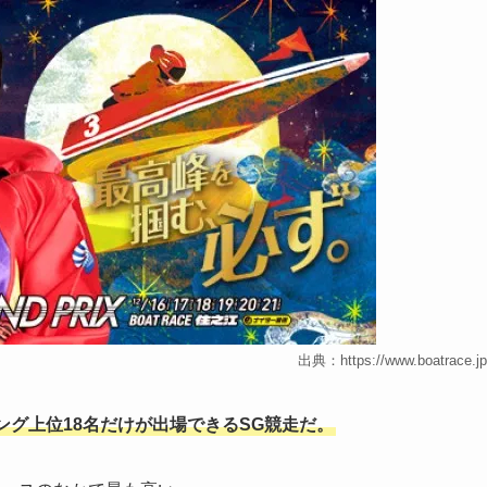
出典：https://www.boatrace.jp
グ上位18名だけが出場できるSG競走だ。