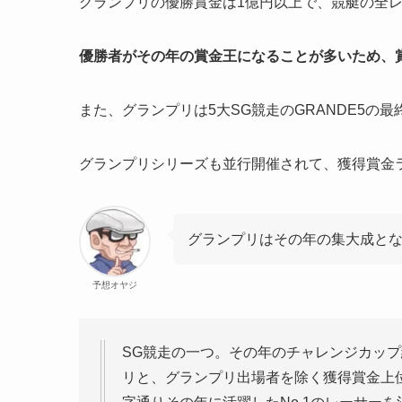
グランプリの優勝賞金は1億円以上で、競艇の全
優勝者がその年の賞金王になることが多いため、
また、グランプリは5大SG競走のGRANDE5の
グランプリシリーズも並行開催されて、獲得賞金ラ
グランプリはその年の集大成とな
予想オヤジ
SG競走の一つ。その年のチャレンジカップ
リと、グランプリ出場者を除く獲得賞金上