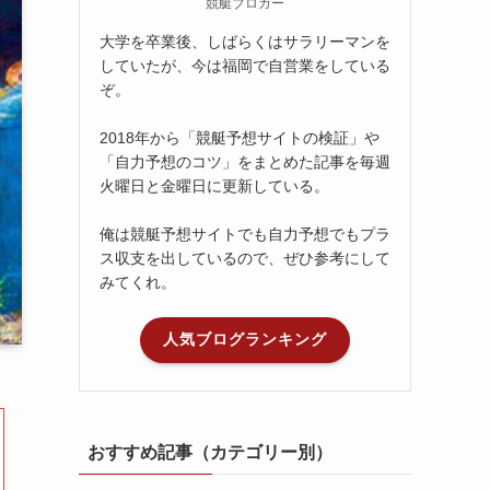
競艇ブロガー
大学を卒業後、しばらくはサラリーマンを
していたが、今は福岡で自営業をしている
ぞ。
2018年から「競艇予想サイトの検証」や
「自力予想のコツ」をまとめた記事を毎週
火曜日と金曜日に更新している。
俺は競艇予想サイトでも自力予想でもプラ
ス収支を出しているので、ぜひ参考にして
みてくれ。
人気ブログランキング
おすすめ記事（カテゴリー別）