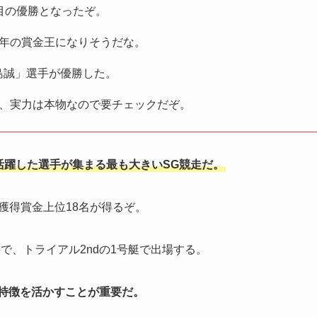
回目の優勝となったぞ。
5年の賞金王になりそうだな。
島誠」選手が優勝した。
が、実力は本物なので要チェックだぞ。
活躍した選手が集まる最も大きいSG競走だ。
は獲得賞金上位18名が得るぞ。
で、トライアル2ndの1号艇で出場する。
の特徴を活かすことが重要だ。