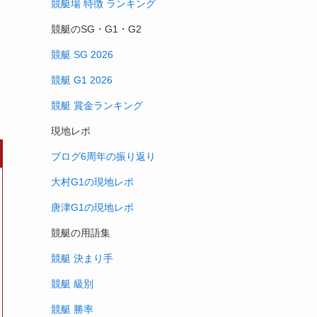
競艇場 特徴 ランキング
競艇のSG・G1・G2
競艇 SG 2026
競艇 G1 2026
競艇 賞金ランキング
現地レポ
ブログ6周年の振り返り
大村G1の現地レポ
唐津G1の現地レポ
競艇の用語集
競艇 決まり手
競艇 級別
競艇 勝率