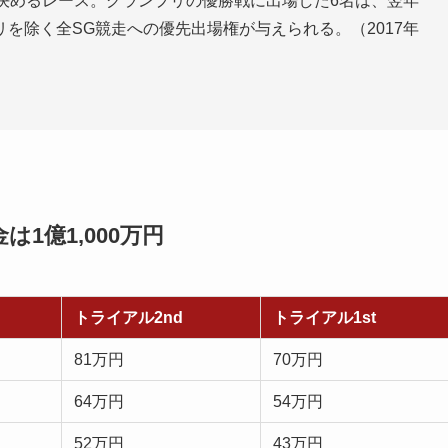
を決めるレース。グランプリの優勝戦に出場した6名は、翌年
を除く全SG競走への優先出場権が与えられる。（2017年
1億1,000万円
トライアル2nd
トライアル1st
81万円
70万円
64万円
54万円
52万円
43万円