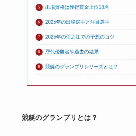
出場資格は獲得賞金上位18名
2025年の出場選手と注目選手
2025年の住之江での予想のコツ
歴代優勝者や過去の結果
競艇のグランプリシリーズとは？
競艇のグランプリとは？