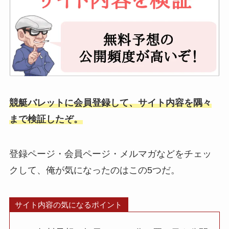
競艇バレットに会員登録して、サイト内容を隅々
まで検証したぞ。
登録ページ・会員ページ・メルマガなどをチェッ
クして、俺が気になったのはこの5つだ。
サイト内容の気になるポイント