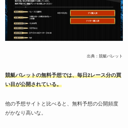
出典：競艇バレット
競艇バレットの無料予想では、毎日2レース分の買
い目が公開されている。
他の予想サイトと比べると、無料予想の公開頻度
がかなり高いな。