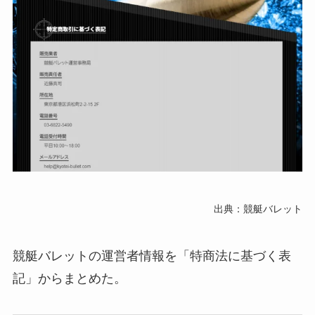
出典：競艇バレット
競艇バレットの運営者情報を「特商法に基づく表
記」からまとめた。