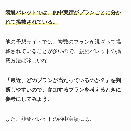
競艇バレットでは、的中実績がプランごとに分か
れて掲載されている。
他の予想サイトでは、複数のプランが混ざって掲
載されていることが多いので、競艇バレットの掲
載方法は珍しいな。
「最近、どのプランが当たっているのか？」を判
断しやすいので、参加するプランを考えるときに
参考にしてみよう。
また、競艇バレットの的中実績には、