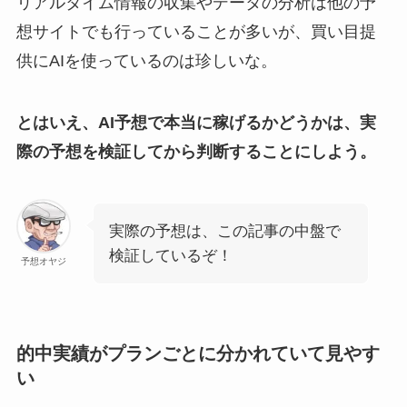
リアルタイム情報の収集やデータの分析は他の予
想サイトでも行っていることが多いが、買い目提
供にAIを使っているのは珍しいな。
とはいえ、AI予想で本当に稼げるかどうかは、実
際の予想を検証してから判断することにしよう。
実際の予想は、この記事の中盤で
検証しているぞ！
予想オヤジ
的中実績がプランごとに分かれていて見やす
い