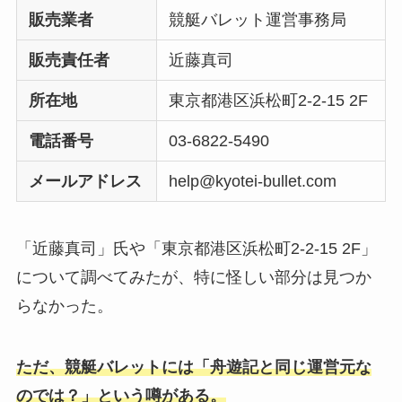
販売業者
競艇バレット運営事務局
販売責任者
近藤真司
所在地
東京都港区浜松町2-2-15 2F
電話番号
03-6822-5490
メールアドレス
help@kyotei-bullet.com
「近藤真司」氏や「東京都港区浜松町2-2-15 2F」
について調べてみたが、特に怪しい部分は見つか
らなかった。
ただ、競艇バレットには「舟遊記と同じ運営元な
のでは？」という噂がある。