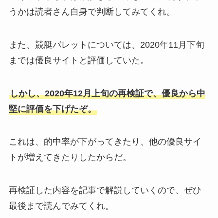
うかは読者さん自身で判断してみてくれ。
また、競艇バレットについては、2020年11月下旬
までは優良サイトと評価していた。
しかし、2020年12月上旬の再検証で、優良から中
堅に評価を下げたぞ。
これは、的中率が下がってきたり、他の優良サイ
トが増えてきたりしたからだ。
再検証した内容を記事で解説していくので、ぜひ
最後まで読んでみてくれ。