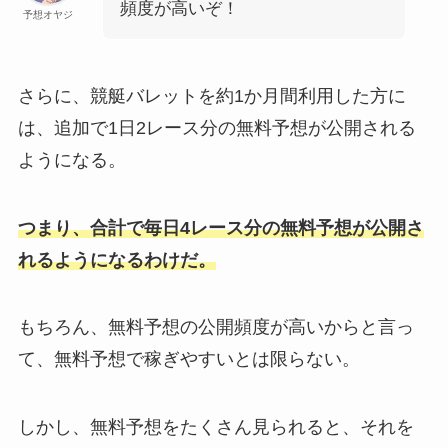
頻度が高いぞ！
予想オヤジ
さらに、競艇バレットを約1か月間利用した方に
は、追加で1日2レース分の無料予想が公開される
ようになる。
つまり、合計で毎日4レース分の無料予想が公開さ
れるようになるわけだ。
もちろん、無料予想の公開頻度が高いからと言っ
て、無料予想で稼ぎやすいとは限らない。
しかし、無料予想をたくさん見られると、それを