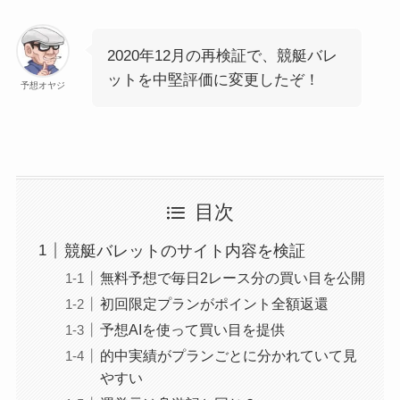
2020年12月の再検証で、競艇バレ
ットを中堅評価に変更したぞ！
予想オヤジ
目次
競艇バレットのサイト内容を検証
無料予想で毎日2レース分の買い目を公開
初回限定プランがポイント全額返還
予想AIを使って買い目を提供
的中実績がプランごとに分かれていて見
やすい