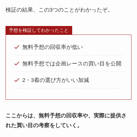
検証の結果、この3つのことがわかったぞ。
予想を検証してわかったこと
無料予想の回収率が低い
無料予想では企画レースの買い目を公開
2・3着の選び方がいい加減
ここからは、無料予想の回収率や、実際に提供さ
れた買い目の考察をしていく。