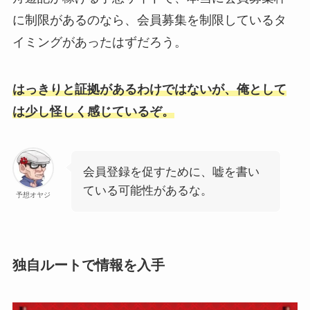
に制限があるのなら、会員募集を制限しているタ
イミングがあったはずだろう。
はっきりと証拠があるわけではないが、俺として
は少し怪しく感じているぞ。
会員登録を促すために、嘘を書い
ている可能性があるな。
予想オヤジ
独自ルートで情報を入手