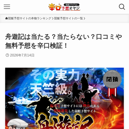
競艇予想サイトの本物ランキング
競艇予想サイトの一覧
舟遊記は当たる？当たらない？口コミや
無料予想を辛口検証！
2026年7月14日