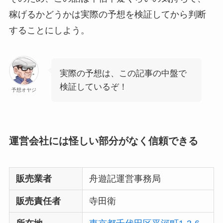
稼げるかどうかは実際の予想を検証してから判断
することにしよう。
実際の予想は、この記事の中盤で
検証しているぞ！
予想オヤジ
運営会社には怪しい部分がなく信頼できる
販売業者
舟遊記運営事務局
販売責任者
寺田衛