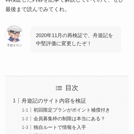
最後まで読んでみてくれ。
2020年11月の再検証で、舟遊記を
中堅評価に変更したぞ！
予想オヤジ
目次
舟遊記のサイト内容を検証
初回限定プランがポイント補償付き
会員募集枠の制限は本当にある？
独自ルートで情報を入手