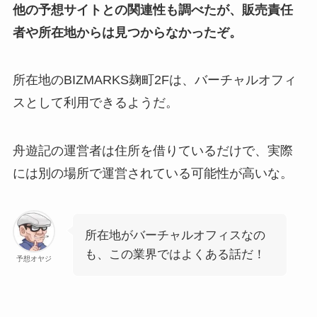
他の予想サイトとの関連性も調べたが、販売責任
者や所在地からは見つからなかったぞ。
所在地のBIZMARKS麹町2Fは、バーチャルオフィ
スとして利用できるようだ。
舟遊記の運営者は住所を借りているだけで、実際
には別の場所で運営されている可能性が高いな。
所在地がバーチャルオフィスなの
も、この業界ではよくある話だ！
予想オヤジ