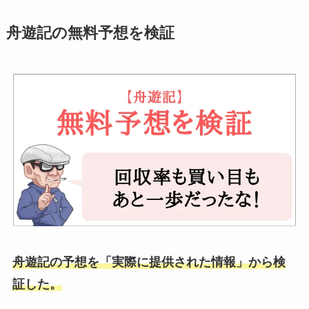
舟遊記の無料予想を検証
舟遊記の予想を「実際に提供された情報」から検
証した。