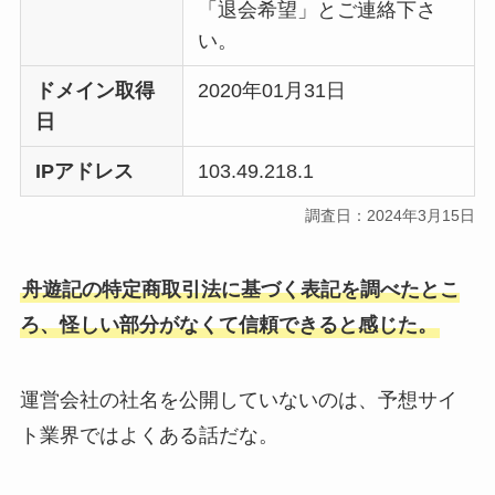
「退会希望」とご連絡下さ
い。
ドメイン取得
2020年01月31日
日
IPアドレス
103.49.218.1
調査日：2024年3月15日
舟遊記の特定商取引法に基づく表記を調べたとこ
ろ、怪しい部分がなくて信頼できると感じた。
運営会社の社名を公開していないのは、予想サイ
ト業界ではよくある話だな。