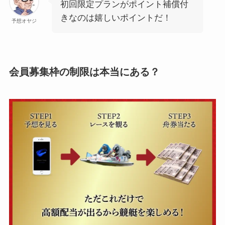
初回限定プランがポイント補償付
きなのは嬉しいポイントだ！
予想オヤジ
会員募集枠の制限は本当にある？