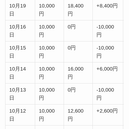
10月19
10,000
18,400
+8,400円
日
円
円
10月16
10,000
0円
-10,000
日
円
円
10月15
10,000
0円
-10,000
日
円
円
10月14
10,000
16,000
+6,000円
日
円
円
10月13
10,000
0円
-10,000
日
円
円
10月12
10,000
12,600
+2,600円
日
円
円