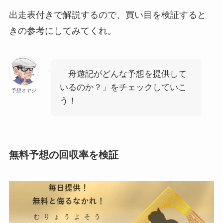
出走表付きで解説するので、買い目を検証すると
きの参考にしてみてくれ。
「舟遊記がどんな予想を提供して
いるのか？」をチェックしていこ
予想オヤジ
う！
無料予想の回収率を検証