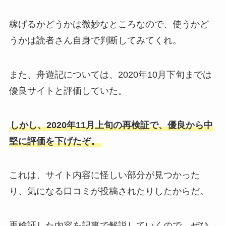
稼げるかどうかは微妙なところなので、使うかど
うかは読者さん自身で判断してみてくれ。
また、舟遊記については、2020年10月下旬までは
優良サイトと評価していた。
しかし、2020年11月上旬の再検証で、優良から中
堅に評価を下げたぞ。
これは、サイト内容に怪しい部分が見つかった
り、気になる口コミが投稿されたりしたからだ。
再検証した内容を記事で解説していくので、ぜひ