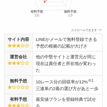
有料予想
無料予想
3.0
1.0
スクロールできます
サイト内容
LINEかメールで無料登録できる
予想の根拠の記載が大げさ
運営会社
他の中堅サイトと運営元が同じ
現在は責任者と所在地が変わっ
た
※1
無料予想
10レース分の回収率が12%
三連単の2着の選び方があと一歩
有料予想
最安値プランを登録特典で試せ
る