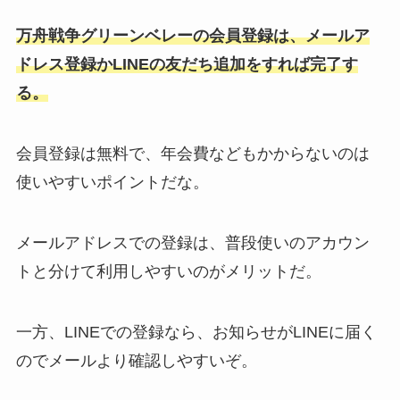
万舟戦争グリーンベレーの会員登録は、メールア
ドレス登録かLINEの友だち追加をすれば完了す
る。
会員登録は無料で、年会費などもかからないのは
使いやすいポイントだな。
メールアドレスでの登録は、普段使いのアカウン
トと分けて利用しやすいのがメリットだ。
一方、LINEでの登録なら、お知らせがLINEに届く
のでメールより確認しやすいぞ。