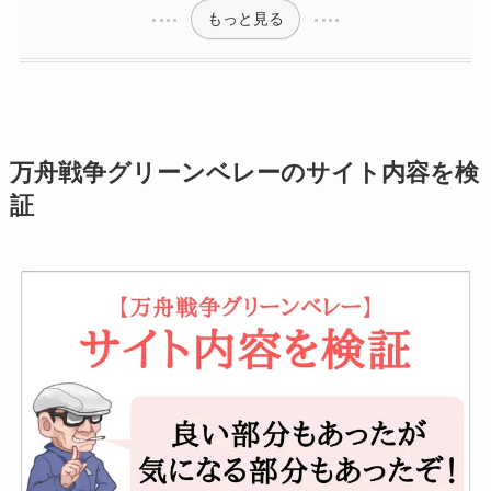
もっと見る
万舟戦争グリーンベレーのサイト内容を検
証