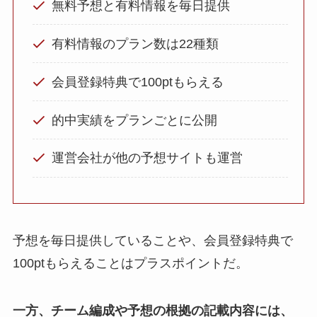
無料予想と有料情報を毎日提供
有料情報のプラン数は22種類
会員登録特典で100ptもらえる
的中実績をプランごとに公開
運営会社が他の予想サイトも運営
予想を毎日提供していることや、会員登録特典で
100ptもらえることはプラスポイントだ。
一方、チーム編成や予想の根拠の記載内容には、