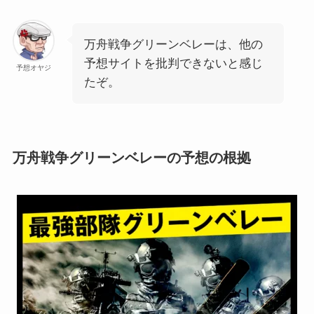
万舟戦争グリーンベレーは、他の
予想サイトを批判できないと感じ
予想オヤジ
たぞ。
万舟戦争グリーンベレーの予想の根拠