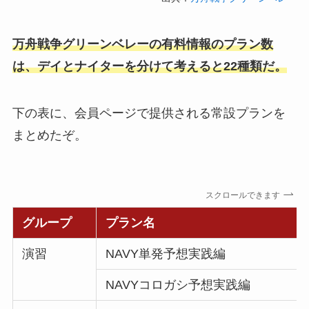
万舟戦争グリーンベレーの有料情報のプラン数
は、デイとナイターを分けて考えると22種類だ。
下の表に、会員ページで提供される常設プランを
まとめたぞ。
スクロールできます
グループ
プラン名
演習
NAVY単発予想実践編
NAVYコロガシ予想実践編