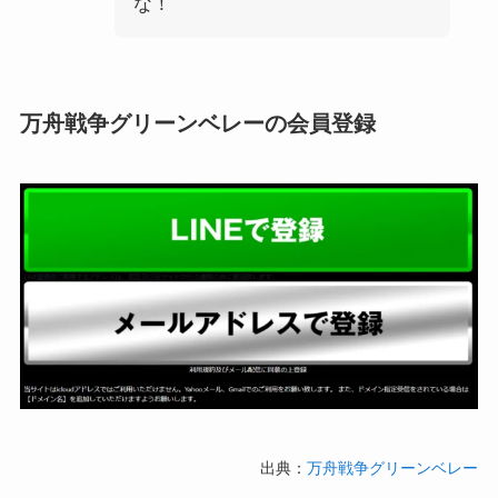
な！
万舟戦争グリーンベレーの会員登録
出典：
万舟戦争グリーンベレー