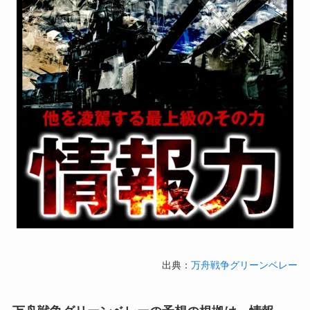
出典：
万舟戦争グリーンベレー