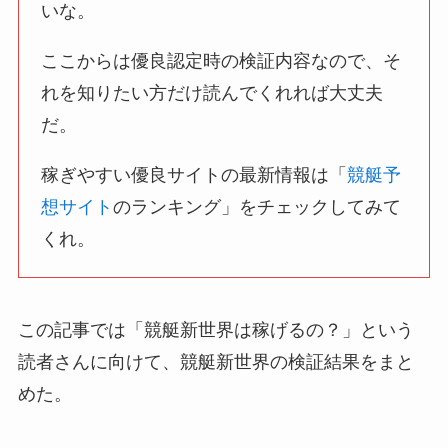
いな。
ここからは優良認定時の検証内容なので、そ
れを知りたい方だけ読んでくれれば大丈夫
だ。
稼ぎやすい優良サイトの最新情報は「
競艇予
想サイト
のランキング」をチェックしてみて
くれ。
この記事では「競艇新世界は稼げるの？」という
読者さんに向けて、競艇新世界の検証結果をまと
めた。