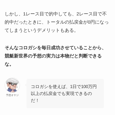
しかし、1レース目で的中しても、2レース目で不
的中だったときに、トータルの払戻金が0円になっ
てしまうというデメリットもある。
そんなコロガシを毎日成功させていることから、
競艇新世界の予想の実力は本物だと判断できる
な。
コロガシを使えば、1日で100万円
以上の払戻金でも実現できるの
予想オヤジ
だ！