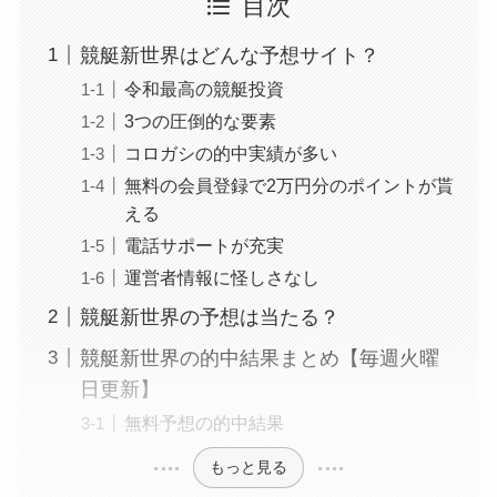
目次
競艇新世界はどんな予想サイト？
令和最高の競艇投資
3つの圧倒的な要素
コロガシの的中実績が多い
無料の会員登録で2万円分のポイントが貰
える
電話サポートが充実
運営者情報に怪しさなし
競艇新世界の予想は当たる？
競艇新世界の的中結果まとめ【毎週火曜
日更新】
無料予想の的中結果
もっと見る