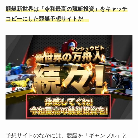
競艇新世界は「令和最高の競艇投資」をキャッチ
コピーにした競艇予想サイトだ。
予想サイトのなかには、競艇を「ギャンブル」と