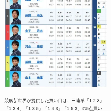
競艇新世界が提供した買い目は、三連単「1-2-3」
「1-3-4」「1-3-5」「1-4-3」「1-5-3」の5点買い