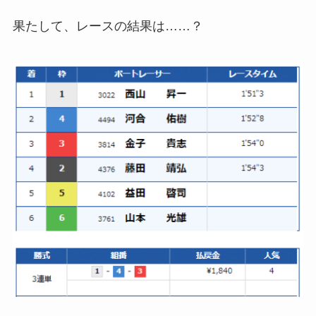
果たして、レースの結果は……？