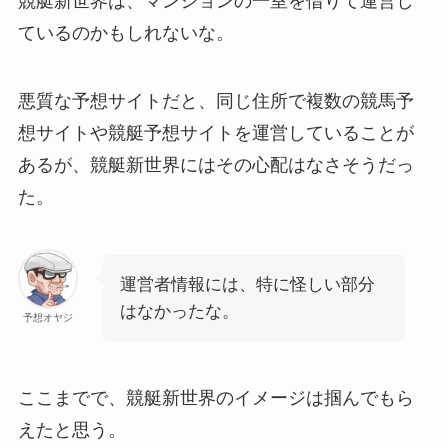
競艇新世界は、マンションの一室を借りて運営し
ているのかもしれないな。
悪質な予想サイトだと、同じ住所で複数の競馬予
想サイトや競艇予想サイトを運営していることが
あるが、競艇新世界にはその心配はなさそうだっ
た。
運営者情報には、特に怪しい部分
はなかったな。
予想オヤジ
ここまでで、競艇新世界のイメージは掴んでもら
えたと思う。