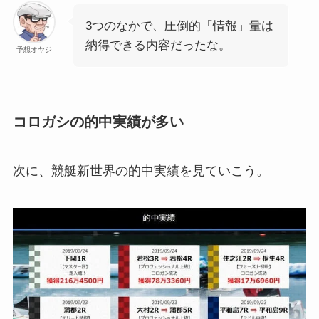
3つのなかで、圧倒的「情報」量は
納得できる内容だったな。
予想オヤジ
コロガシの的中実績が多い
次に、競艇新世界の的中実績を見ていこう。