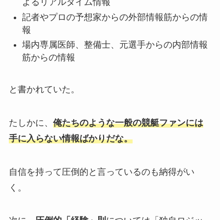
よるリアルタイム情報
記者やプロの予想家からの外部情報筋からの情
報
場内専属医師、整備士、元選手からの内部情報
筋からの情報
と書かれていた。
たしかに、
俺たちのような一般の競艇ファンには
手に入らない情報ばかりだな。
自信を持って圧倒的と言っているのも納得がい
く。