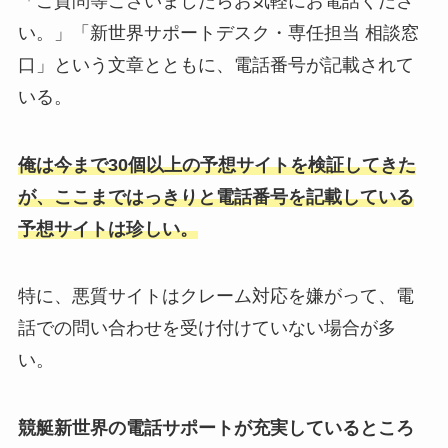
「ご質問等ございましたらお気軽にお電話くださ
い。」「新世界サポートデスク・専任担当 相談窓
口」という文章とともに、電話番号が記載されて
いる。
俺は今まで30個以上の予想サイトを検証してきた
が、ここまではっきりと電話番号を記載している
予想サイトは珍しい。
特に、悪質サイトはクレーム対応を嫌がって、電
話での問い合わせを受け付けていない場合が多
い。
競艇新世界の電話サポートが充実しているところ