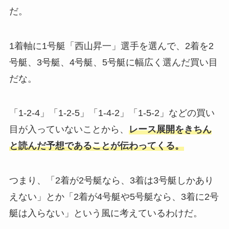
だ。
1着軸に1号艇「西山昇一」選手を選んで、2着を2
号艇、3号艇、4号艇、5号艇に幅広く選んだ買い目
だな。
「1-2-4」「1-2-5」「1-4-2」「1-5-2」などの買い
目が入っていないことから、
レース展開をきちん
と読んだ予想であることが伝わってくる。
つまり、「2着が2号艇なら、3着は3号艇しかあり
えない」とか「2着が4号艇や5号艇なら、3着に2号
艇は入らない」という風に考えているわけだ。