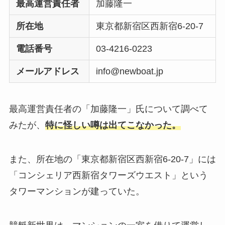
最高運営責任者
加藤隆一
所在地
東京都新宿区西新宿6-20-7
電話番号
03-4216-0223
メールアドレス
info@newboat.jp
最高運営責任者の「加藤隆一」氏について調べて
みたが、
特に怪しい噂は出てこなかった。
また、所在地の「東京都新宿区西新宿6-20-7」には
「コンシェリア西新宿タワーズウエスト」という
タワーマンションが建っていた。