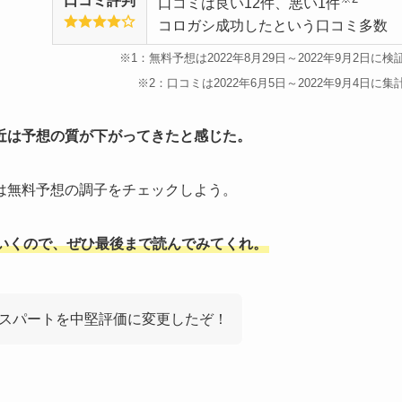
口コミ評判
口コミは良い12件、悪い1件
コロガシ成功したという口コミ多数
※1：無料予想は2022年8月29日～2022年9月2日に検
※2：口コミは2022年6月5日～2022年9月4日に集
近は予想の質が下がってきたと感じた。
は無料予想の調子をチェックしよう。
いくので、ぜひ最後まで読んでみてくれ。
エキスパートを中堅評価に変更したぞ！