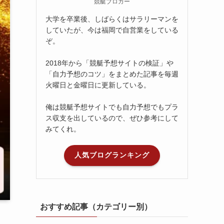
競艇ブロガー
大学を卒業後、しばらくはサラリーマンを
していたが、今は福岡で自営業をしている
ぞ。
2018年から「競艇予想サイトの検証」や
「自力予想のコツ」をまとめた記事を毎週
火曜日と金曜日に更新している。
俺は競艇予想サイトでも自力予想でもプラ
ス収支を出しているので、ぜひ参考にして
みてくれ。
人気ブログランキング
おすすめ記事（カテゴリー別）