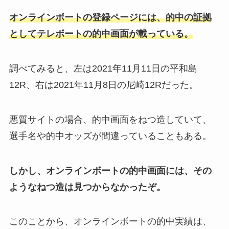
オンラインボートの登録ページには、的中の証拠
としてテレボートの的中画面が載っている。
調べてみると、左は2021年11月11日の平和島
12R、右は2021年11月8日の尼崎12Rだった。
悪質サイトの場合、的中画面をねつ造していて、
選手名や的中オッズが間違っていることもある。
しかし、オンラインボートの的中画面には、その
ようなねつ造は見つからなかったぞ。
このことから、オンラインボートの的中実績は、