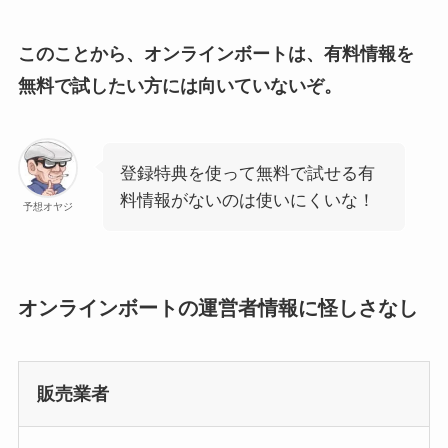
このことから、オンラインボートは、有料情報を
無料で試したい方には向いていないぞ。
登録特典を使って無料で試せる有
料情報がないのは使いにくいな！
予想オヤジ
オンラインボートの運営者情報に怪しさなし
販売業者