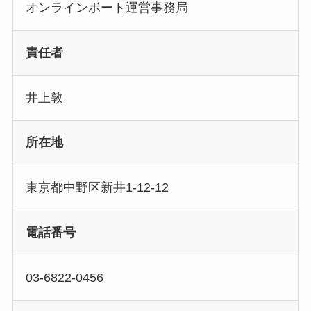
オンラインボート運営事務局
責任者
井上敦
所在地
東京都中野区新井1-12-12
電話番号
03-6822-0456