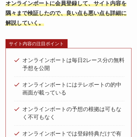
オンラインボートに会員登録して、サイト内容を
隅々まで検証したので、良い点も悪い点も詳細に
解説していく。
サイト内容の注目ポイント
オンラインボートは毎日2レース分の無料
予想を公開
オンラインボートにはテレボートの的中
画面が載っている
オンラインボートの予想の根拠は可もな
く不可もなく
オンラインボートでは登録特典だけで有