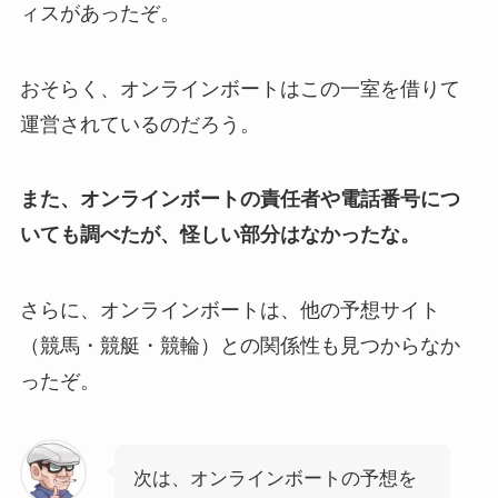
ィスがあったぞ。
おそらく、オンラインボートはこの一室を借りて
運営されているのだろう。
また、オンラインボートの責任者や電話番号につ
いても調べたが、怪しい部分はなかったな。
さらに、オンラインボートは、他の予想サイト
（競馬・競艇・競輪）との関係性も見つからなか
ったぞ。
次は、オンラインボートの予想を