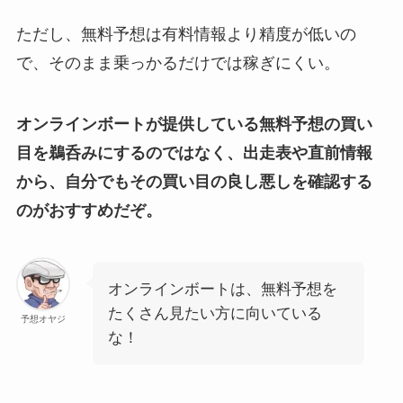
ただし、無料予想は有料情報より精度が低いの
で、そのまま乗っかるだけでは稼ぎにくい。
オンラインボートが提供している無料予想の買い
目を鵜呑みにするのではなく、出走表や直前情報
から、自分でもその買い目の良し悪しを確認する
のがおすすめだぞ。
オンラインボートは、無料予想を
たくさん見たい方に向いている
予想オヤジ
な！