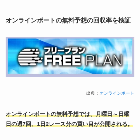
オンラインボートの無料予想の回収率を検証
出典：
オンラインボート
オンラインボートの無料予想では、月曜日～日曜
日の週7回、1日2レース分の買い目が公開される。