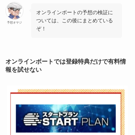
オンラインボートの予想の検証に
ついては、この後にまとめている
予想オヤジ
ぞ！
オンラインボートでは登録特典だけで有料情
報を試せない