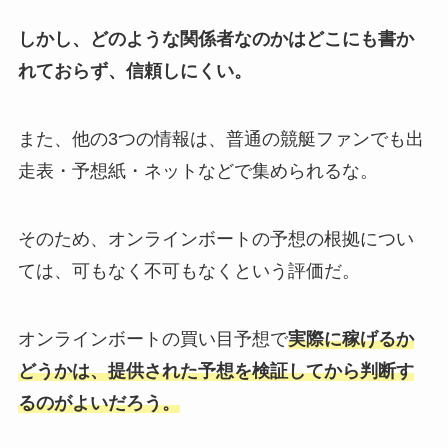
しかし、どのような関係者なのかはどこにも書か
れておらず、信頼しにくい。
また、他の3つの情報は、普通の競艇ファンでも出
走表・予想紙・ネットなどで集められるな。
そのため、オンラインボートの予想の根拠につい
ては、可もなく不可もなくという評価だ。
オンラインボートの買い目予想で
実際に稼げるか
どうかは、提供された予想を検証してから判断す
るのがよいだろう。