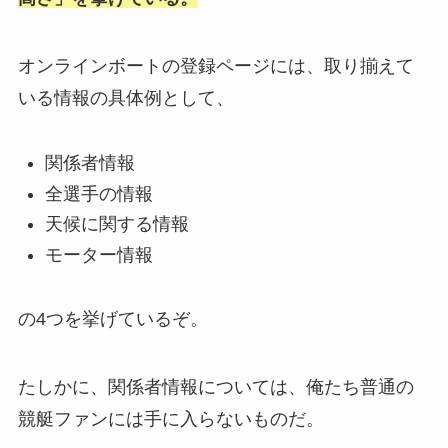
オンラインボートの登録ページには、取り揃えて
いる情報の具体例として、
関係者情報
全選手の情報
天候に関する情報
モーター情報
の4つを挙げているぞ。
たしかに、関係者情報については、俺たち普通の
競艇ファンには手に入らないものだ。