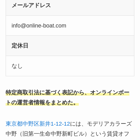
メールアドレス
info@online-boat.com
定休日
なし
特定商取引法に基づく表記から、オンラインボー
トの運営者情報をまとめた。
東京都中野区新井1-12-12
には、モデリアカラーズ
中野（旧第一生命中野新町ビル）という賃貸オフ