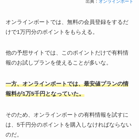
出典：
オンラインボート
オンラインボートでは、無料の会員登録をするだ
けで1万円分のポイントをもらえる。
他の予想サイトでは、このポイントだけで有料情
報のお試しプランを使えることが多いな。
一方、オンラインボートでは、最安値プランの情
報料が1万5千円となっていた。
そのため、オンラインボートの有料情報を試すに
は、5千円分のポイントを購入しなければならない
のだ。