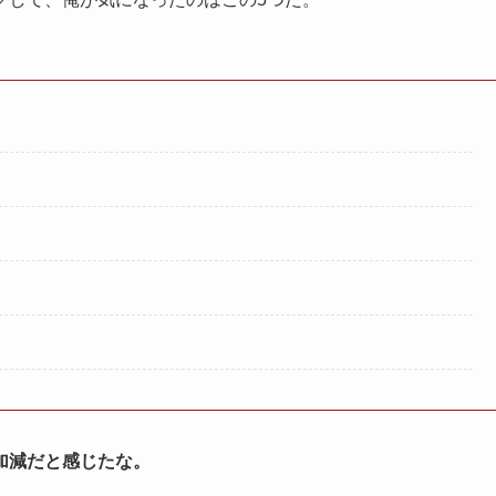
加減だと感じたな。