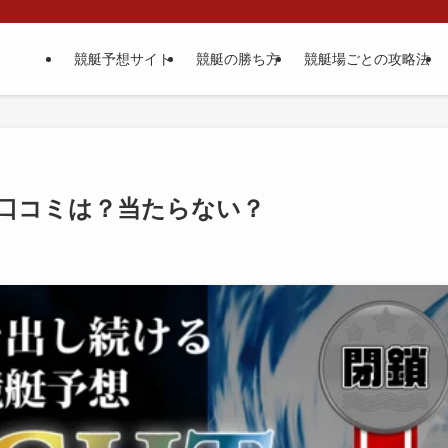
競艇予想サイト
競艇の勝ち方
競艇場ごとの攻略法
）は口コミは？当たらない？