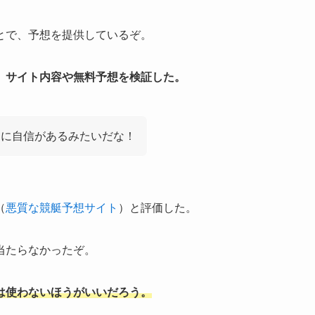
とで、予想を提供しているぞ。
、サイト内容や無料予想を検証した。
スに自信があるみたいだな！
（
悪質な競艇予想サイト
）と評価した。
当たらなかったぞ。
は使わないほうがいいだろう。