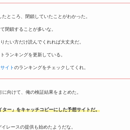
査したところ、閉鎖していたことがわかった。
くて閉鎖することが多いな。
知りたい方だけ読んでくれれば大丈夫だ。
イトランキングを更新している。
想サイト
のランキングをチェックしてくれ。
方に向けて、俺の検証結果をまとめた。
イター」をキャッチコピーにした予想サイトだ。
らデイレースの提供も始めたようだな。