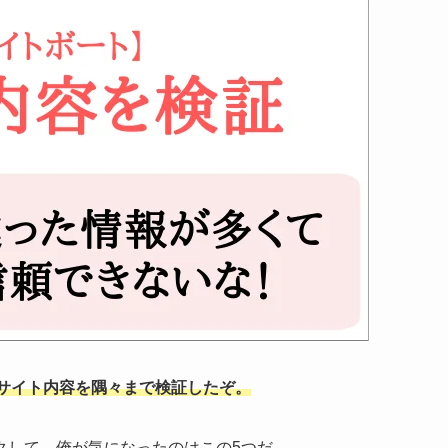
て、サイト内容を隅々まで検証したぞ。
クして、俺が気になったのはこの5つだ。