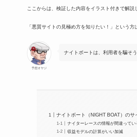
ここからは、検証した内容をイラスト付きで解説
「悪質サイトの見極め方を知りたい！」という方
ナイトボートは、利用者を騙そ
予想オヤジ
ナイトボート（NIGHT BOAT）の
ナイターレースの情報が間違ってい
収益モデルの計算がいい加減