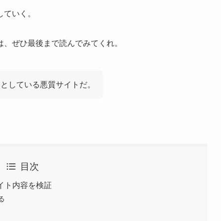
していく。
は、ぜひ最後まで読んでみてくれ。
うとしている悪質サイトだ。
目次
サイト内容を検証
る