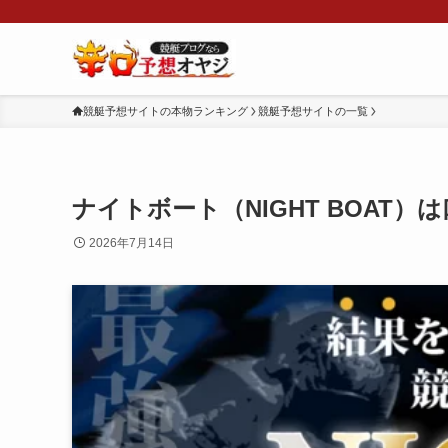
競艇予想サイトの本物ランキング
競艇予想サイトの一覧
ナイトボート（NIGHT BOAT
2026年7月14日