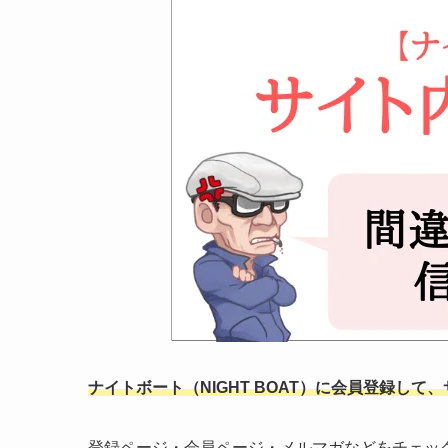
ナイトボート（NIGHT BOAT）に会員登録し
登録ページ・会員ページ・メルマガなどをチェッ