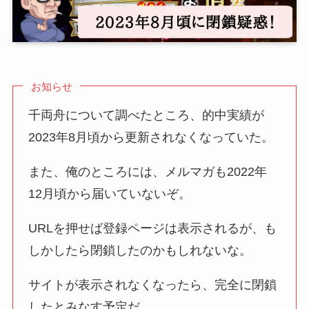
お知らせ
千両舟について調べたところ、的中実績が
2023年8月頃から更新されなくなっていた。
また、俺のところには、メルマガも2022年
12月頃から届いていないぞ。
URLを押せば登録ページは表示されるが、も
しかしたら閉鎖したのかもしれないな。
サイトが表示されなくなったら、完全に閉鎖
したとみなす予定だ。