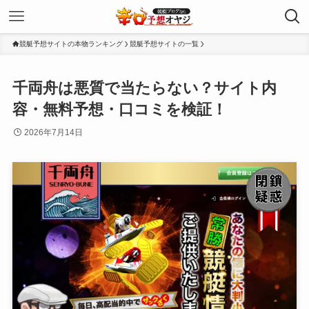
競艇予想サイトの本物ランキング
競艇予想サイトの一覧
千両舟は悪質で当たらない？サイト内
容・無料予想・口コミを検証！
2026年7月14日