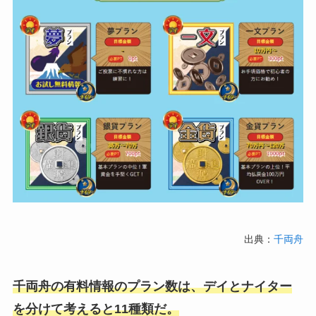
出典：
千両舟
千両舟の有料情報のプラン数は、デイとナイター
を分けて考えると11種類だ。