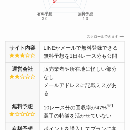
有料予想
無料予想
3.0
1.0
スクロールできます
サイト内容
LINEかメールで無料登録できる
無料予想を1日4レース分も公開
運営会社
販売業者や所在地に怪しい部分
なし
メールアドレスに記載ミスがあ
る
※1
無料予想
10レース分の回収率が47%
選手の特徴を活かせていない
有料予想
ポイントを購入してプランに参