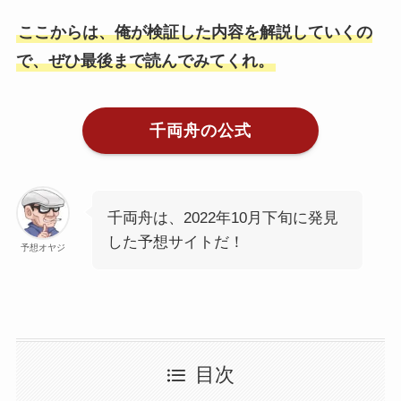
ここからは、俺が検証した内容を解説していくの
で、ぜひ最後まで読んでみてくれ。
千両舟の公式
千両舟は、2022年10月下旬に発見
した予想サイトだ！
予想オヤジ
目次