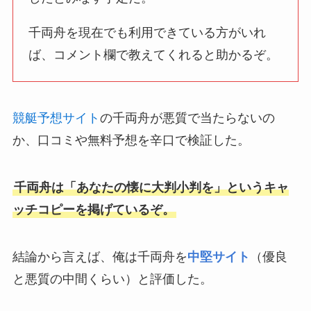
千両舟を現在でも利用できている方がいれ
ば、コメント欄で教えてくれると助かるぞ。
競艇予想サイト
の千両舟が悪質で当たらないの
か、口コミや無料予想を辛口で検証した。
千両舟は「あなたの懐に大判小判を」というキャ
ッチコピーを掲げているぞ。
結論から言えば、俺は千両舟を
中堅サイト
（優良
と悪質の中間くらい）と評価した。