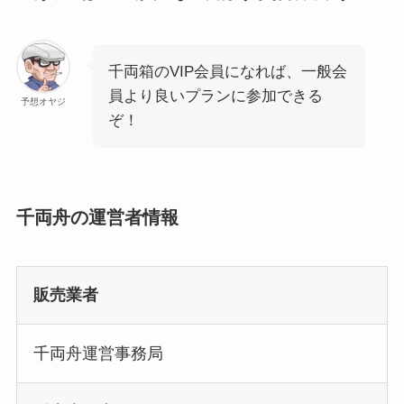
千両箱のVIP会員になれば、一般会
員より良いプランに参加できる
予想オヤジ
ぞ！
千両舟の運営者情報
販売業者
千両舟運営事務局