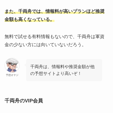
また、千両舟では、情報料が高いプランほど推奨
金額も高くなっている。
無料で試せる有料情報もないので、千両舟は軍資
金の少ない方には向いていないだろう。
千両舟は、情報料や推奨金額が他
の予想サイトより高いぞ！
予想オヤジ
千両舟のVIP会員