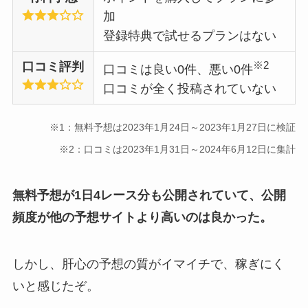
加
登録特典で試せるプランはない
※2
口コミ評判
口コミは良い0件、悪い0件
口コミが全く投稿されていない
※1：無料予想は2023年1月24日～2023年1月27日に検証
※2：口コミは2023年1月31日～2024年6月12日に集計
無料予想が1日4レース分も公開されていて、公開
頻度が他の予想サイトより高いのは良かった。
しかし、肝心の予想の質がイマイチで、稼ぎにく
いと感じたぞ。