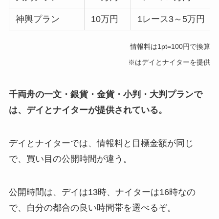
神輿プラン
10万円
1レース3～5万円
情報料は1pt=100円で換算
※はデイとナイターを提供
千両舟の一文・銀貨・金貨・小判・大判プランで
は、デイとナイターが提供されている。
デイとナイターでは、情報料と目標金額が同じ
で、買い目の公開時間が違う。
公開時間は、デイは13時、ナイターは16時なの
で、自分の都合の良い時間帯を選べるぞ。