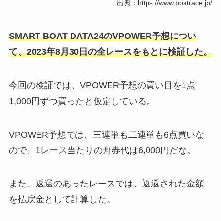
出典：https://www.boatrace.jp/
SMART BOAT DATA24のVPOWER予想につい
て、2023年8月30日の全レースをもとに検証した。
今回の検証では、VPOWER予想の買い目を1点
1,000円ずつ買ったと仮定している。
VPOWER予想では、三連単も二連単も6点買いな
ので、1レース当たりの舟券代は6,000円だな。
また、返還のあったレースでは、返還された金額
を払戻金として計算した。