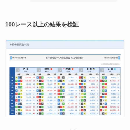
100レース以上の結果を検証