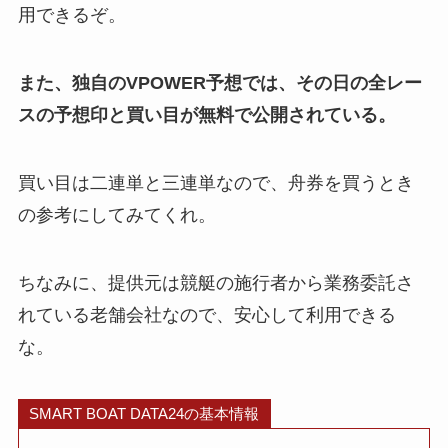
用できるぞ。
また、独自のVPOWER予想では、その日の全レー
スの予想印と買い目が無料で公開されている。
買い目は二連単と三連単なので、舟券を買うとき
の参考にしてみてくれ。
ちなみに、提供元は競艇の施行者から業務委託さ
れている老舗会社なので、安心して利用できる
な。
SMART BOAT DATA24の基本情報