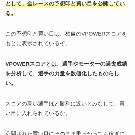
として、全レースの予想印と買い目を公開してい
る。
この予想印と買い目は、独自のVPOWERスコアを
もとに表示されているぞ。
VPOWERスコアとは、選手やモーターの過去成績
を分析して、選手の力量を数値化したものらし
い。
スコアの高い選手ほど勝利に近いとみなして、買
い目に入れられているな。
公開された買い目にそのまま乗っかっても稼ぎに