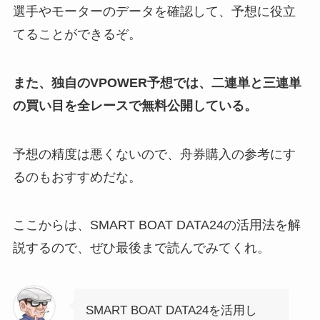
選手やモーターのデータを確認して、予想に役立
てることができるぞ。
また、独自のVPOWER予想では、二連単と三連単
の買い目を全レースで無料公開している。
予想の精度は悪くないので、舟券購入の参考にす
るのもおすすめだな。
ここからは、SMART BOAT DATA24の活用法を解
説するので、ぜひ最後まで読んでみてくれ。
SMART BOAT DATA24を活用し