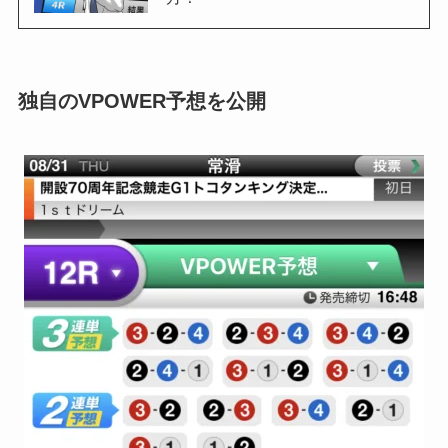
独自のVPOWER予想を公開