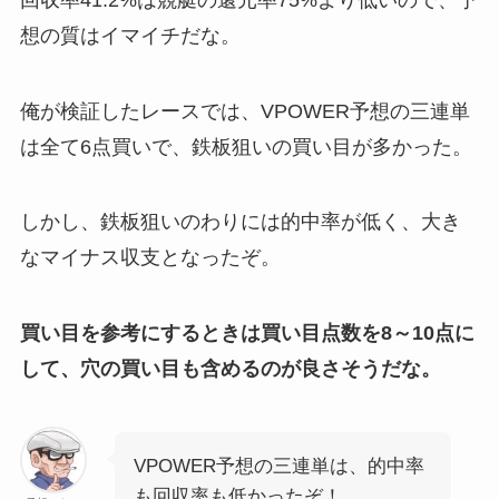
戸田7R
不的中
6,000
0円
-6
想の質はイマイチだな。
円
戸田8R
的中
6,000
21,000
+1
俺が検証したレースでは、VPOWER予想の三連単
円
円
円
は全て6点買いで、鉄板狙いの買い目が多かった。
戸田9R
不的中
6,000
0円
-6
円
しかし、鉄板狙いのわりには的中率が低く、大き
なマイナス収支となったぞ。
戸田10R
不的中
6,000
0円
-6
円
買い目を参考にするときは買い目点数を8～10点に
戸田11R
不的中
6,000
0円
-6
して、穴の買い目も含めるのが良さそうだな。
円
戸田12R
返還
6,000
3,000円
-3
円
VPOWER予想の三連単は、的中率
も回収率も低かったぞ！