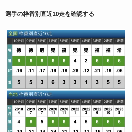
R
円
三国2R
不的中
6,000
0円
-6
選手の枠番別直近10走を確認する
円
浜名湖11
的中
6,000
5,900円
-1
R
円
三国3R
不的中
6,000
0円
-6
円
浜名湖12
的中
6,000
2,100円
-3
R
円
三国4R
不的中
6,000
0円
-6
円
蒲郡1R
的中
6,000
7,100円
+1
円
三国5R
不的中
6,000
0円
-6
円
蒲郡2R
的中
6,000
12,900
+6
円
円
三国6R
不的中
6,000
0円
-6
円
蒲郡3R
的中
6,000
4,000円
-2
円
三国7R
不的中
6,000
0円
-6
円
蒲郡4R
不的中
6,000
0円
-6