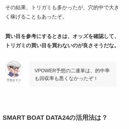
円
その結果、トリガミも多かったが、穴的中で大き
戸田10R
不的中
6,000
0円
-6
く稼げることもあったぞ。
円
浜名湖2R
不的中
6,000
0円
-6
円
戸田11R
不的中
6,000
0円
-6
買い目を参考にするときは、オッズを確認して、
円
浜名湖3R
不的中
6,000
0円
-6
トリガミの買い目を買わないのが良さそうだな。
円
戸田12R
返還
6,000
3,000円
-3
円
浜名湖4R
不的中
6,000
0円
-6
円
VPOWER予想の二連単は、的中率
多摩川1R
不的中
6,000
0円
-6
も回収率も悪くなかったぞ！
予想オヤジ
円
浜名湖5R
不的中
6,000
0円
-6
円
多摩川2R
不的中
6,000
0円
-6
円
浜名湖6R
的中
6,000
22,400
+1
円
円
円
多摩川3R
返還
6,000
3,000円
-3
SMART BOAT DATA24の活用法は？
円
浜名湖7R
返還
6,000
5,000円
-1