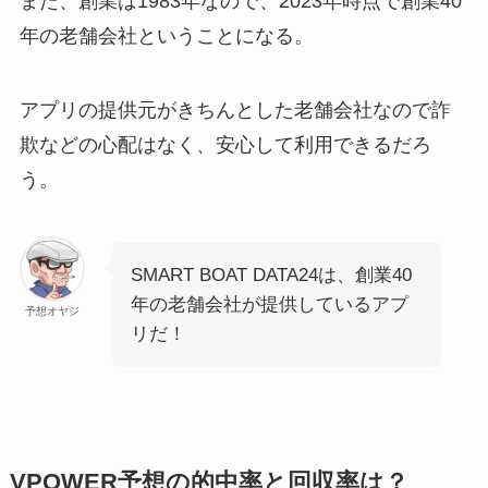
また、創業は1983年なので、2023年時点で創業40
年の老舗会社ということになる。
アプリの提供元がきちんとした老舗会社なので詐
欺などの心配はなく、安心して利用できるだろ
う。
SMART BOAT DATA24は、創業40
年の老舗会社が提供しているアプ
予想オヤジ
リだ！
VPOWER予想の的中率と回収率は？