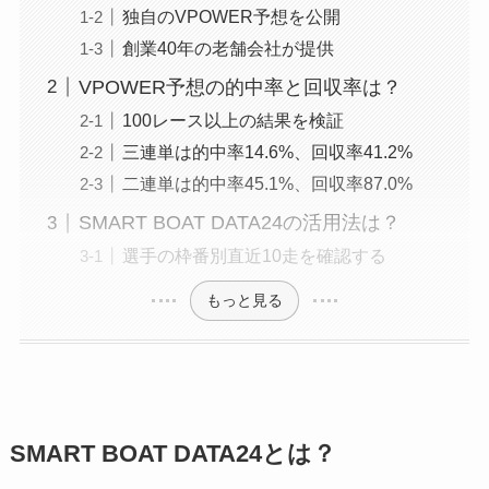
独自のVPOWER予想を公開
創業40年の老舗会社が提供
VPOWER予想の的中率と回収率は？
100レース以上の結果を検証
三連単は的中率14.6%、回収率41.2%
二連単は的中率45.1%、回収率87.0%
SMART BOAT DATA24の活用法は？
選手の枠番別直近10走を確認する
もっと見る
SMART BOAT DATA24とは？