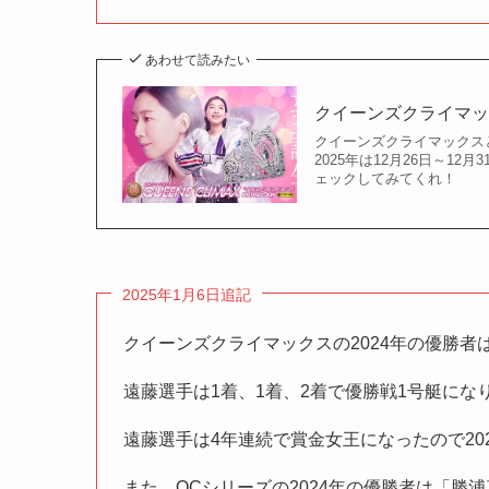
あわせて読みたい
クイーンズクライマッ
クイーンズクライマックス
2025年は12月26日～
ェックしてみてくれ！
2025年1月6日追記
クイーンズクライマックスの2024年の優勝
遠藤選手は1着、1着、2着で優勝戦1号艇にな
遠藤選手は4年連続で賞金女王になったので20
また、QCシリーズの2024年の優勝者は「勝