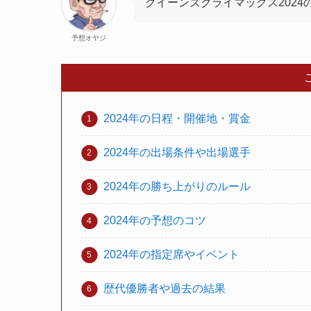
クイーンズクライマックス202
予想オヤジ
2024年の日程・開催地・賞金
2024年の出場条件や出場選手
2024年の勝ち上がりのルール
2024年の予想のコツ
2024年の指定席やイベント
歴代優勝者や過去の結果