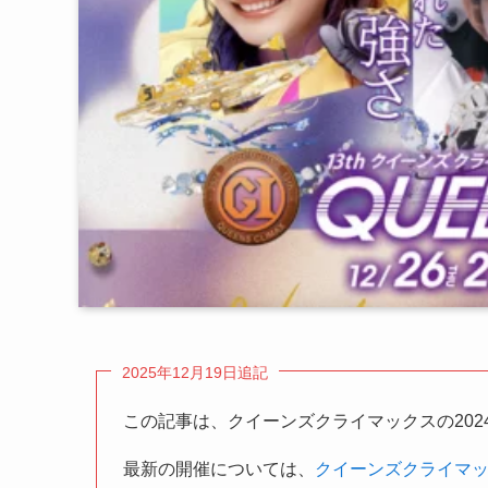
2025年12月19日追記
この記事は、クイーンズクライマックスの202
最新の開催については、
クイーンズクライマック