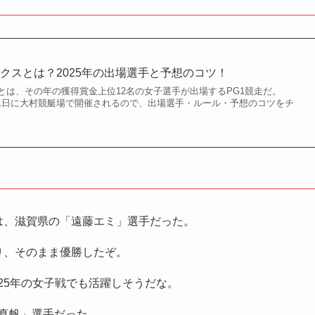
クスとは？2025年の出場選手と予想のコツ！
とは、その年の獲得賞金上位12名の女子選手が出場するPG1競走だ。
12月31日に大村競艇場で開催されるので、出場選手・ルール・予想のコツをチ
者は、滋賀県の「遠藤エミ」選手だった。
り、そのまま優勝したぞ。
25年の女子戦でも活躍しそうだな。
浦真帆」選手だった。