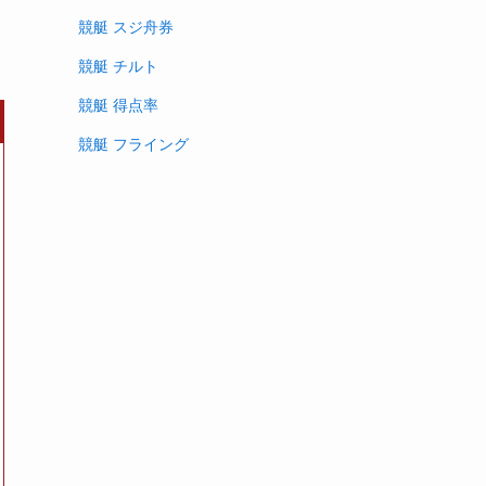
競艇 スジ舟券
競艇 チルト
競艇 得点率
競艇 フライング