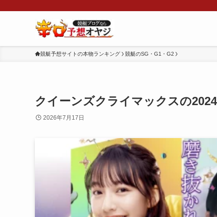
競艇予想サイトの本物ランキング
競艇のSG・G1・G2
クイーンズクライマックスの202
2026年7月17日