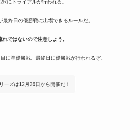
12Rにトライアルが行われる。
名が最終日の優勝戦に出場できるルールだ。
流れではないので注意しよう。
日目に準優勝戦、最終日に優勝戦が行われるぞ。
リーズは12月26日から開催だ！