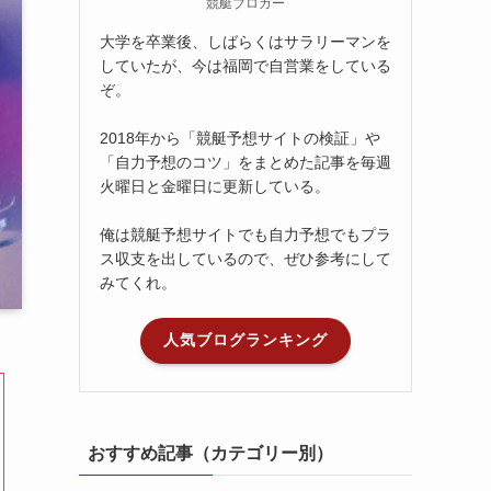
競艇ブロガー
大学を卒業後、しばらくはサラリーマンを
していたが、今は福岡で自営業をしている
ぞ。
2018年から「競艇予想サイトの検証」や
「自力予想のコツ」をまとめた記事を毎週
火曜日と金曜日に更新している。
俺は競艇予想サイトでも自力予想でもプラ
ス収支を出しているので、ぜひ参考にして
みてくれ。
人気ブログランキング
おすすめ記事（カテゴリー別）