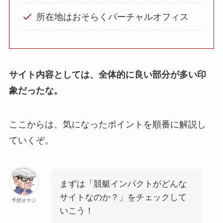
所在地はおそらくバーチャルオフィス
サイト内容としては、全体的に良い部分が多い印
象だったな。
ここからは、気になったポイントを順番に解説し
ていくぞ。
まずは「競艇インパクトがどんな
サイトなのか？」をチェックして
予想オヤジ
いこう！