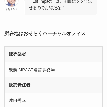
「1st Impact」は、初回はタダで試
せるのでお得だな！
予想オヤジ
所在地はおそらくバーチャルオフィス
販売業者
競艇IMPACT運営事務局
販売責任者
成田秀幸