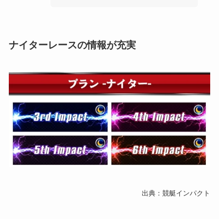
ナイターレースの情報が充実
出典：競艇インパクト