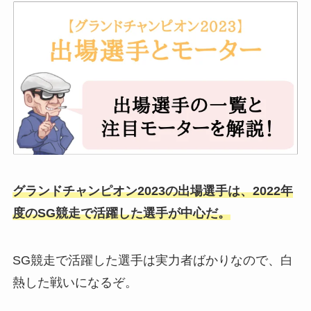
グランドチャンピオン2023の出場選手は、2022年
度のSG競走で活躍した選手が中心だ。
SG競走で活躍した選手は実力者ばかりなので、白
熱した戦いになるぞ。