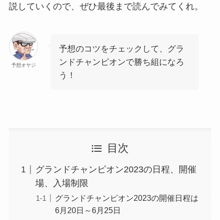
説していくので、ぜひ最後まで読んでみてくれ。
予想のコツをチェックして、グラ
ンドチャンピオンで勝ち組になろ
予想オヤジ
う！
目次
グランドチャンピオン2023の日程、開催
場、入場制限
グランドチャンピオン2023の開催日程は
6月20日～6月25日