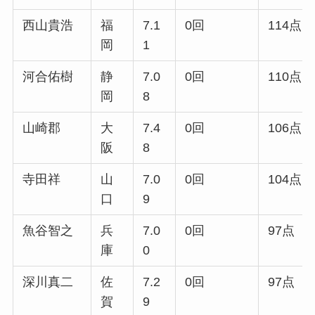
西山貴浩
福
7.1
0回
114点
岡
1
河合佑樹
静
7.0
0回
110点
岡
8
山崎郡
大
7.4
0回
106点
阪
8
寺田祥
山
7.0
0回
104点
口
9
魚谷智之
兵
7.0
0回
97点
庫
0
深川真二
佐
7.2
0回
97点
賀
9