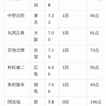
知
0
中野次郎
東
7.2
1回
90点
京
3
丸岡正典
大
7.0
1回
81点
阪
0
宮地元輝
佐
7.1
1回
73点
賀
9
村松修二
広
6.5
1回
55点
島
6
島村隆幸
徳
7.0
1回
40点
島
6
関浩哉
群
7.5
0回
196点