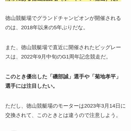
徳山競艇場でグランドチャンピオンが開催される
のは、2018年以来の5年ぶりだな。
また、徳山競艇場で直近に開催されたビッグレー
スは、2022年9月中旬のG1周年記念競走だ。
このとき優出した「磯部誠」選手や「菊地孝平」
選手には注目したい。
ただし、徳山競艇場のモーターは2023年3月14日に
交換されて、このときとは違うので注意しよう。