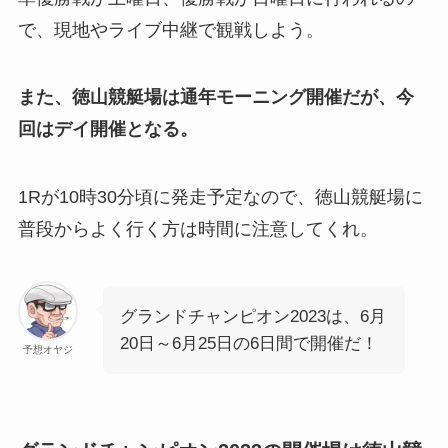
で、現地やライブ中継で観戦しよう。
また、徳山競艇場は通年モーニング開催だが、今
回はデイ開催となる。
1Rが10時30分頃に発走予定なので、徳山競艇場に
普段からよく行く方は時間に注意してくれ。
グランドチャンピオン2023は、6月
20日～6月25日の6日間で開催だ！
予想オヤジ