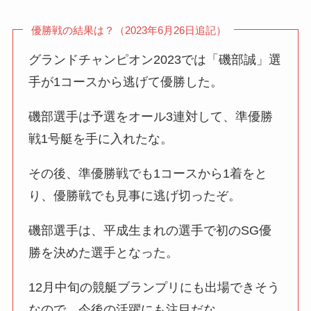
優勝戦の結果は？（2023年6月26日追記）
グランドチャンピオン2023では「磯部誠」選
手が1コースから逃げて優勝した。
磯部選手は予選をオール3連対して、準優勝
戦1号艇を手に入れたな。
その後、準優勝戦でも1コースから1着をと
り、優勝戦でも見事に逃げ切ったぞ。
磯部選手は、平成生まれの選手で初のSG優
勝を決めた選手となった。
12月中旬の競艇ブランプリにも出場できそう
なので、今後の活躍にも注目だな。