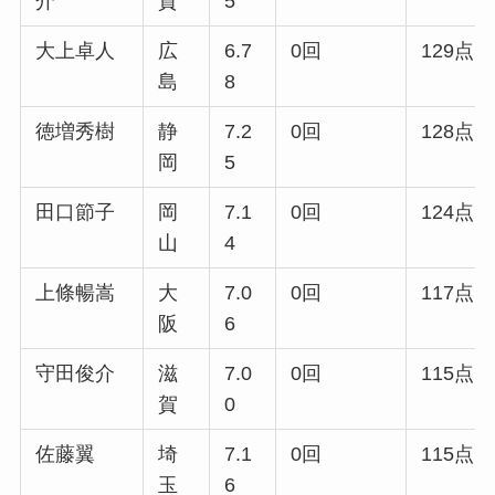
介
賀
5
大上卓人
広
6.7
0回
129点
島
8
徳増秀樹
静
7.2
0回
128点
岡
5
田口節子
岡
7.1
0回
124点
山
4
上條暢嵩
大
7.0
0回
117点
阪
6
守田俊介
滋
7.0
0回
115点
賀
0
佐藤翼
埼
7.1
0回
115点
玉
6