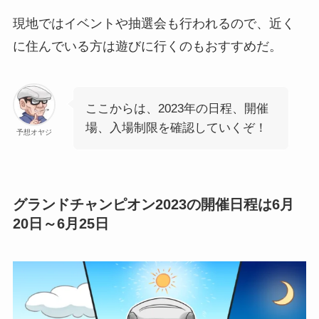
現地ではイベントや抽選会も行われるので、近く
に住んでいる方は遊びに行くのもおすすめだ。
ここからは、2023年の日程、開催
場、入場制限を確認していくぞ！
予想オヤジ
グランドチャンピオン2023の開催日程は6月
20日～6月25日