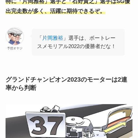
特に「片岡雅裕」選手と「石野貴之」選手はSG優
出完走数が多く、活躍に期待できるぞ。
「
片岡雅裕
」選手は、ボートレー
スメモリアル2022の優勝者だな！
予想オヤジ
グランドチャンピオン2023のモーターは2連
率から判断