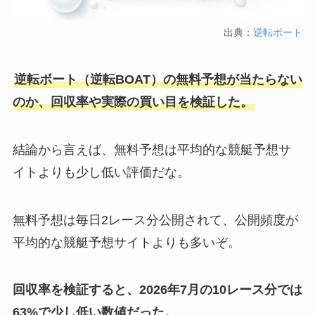
出典：
逆転ボート
逆転ボート（逆転BOAT）の無料予想が当たらない
のか、回収率や実際の買い目を検証した。
結論から言えば、無料予想は平均的な競艇予想サ
イトよりも少し低い評価だな。
無料予想は毎日2レース分公開されて、公開頻度が
平均的な競艇予想サイトよりも多いぞ。
回収率を検証すると、2026年7月の10レース分では
63%で少し低い数値だった。