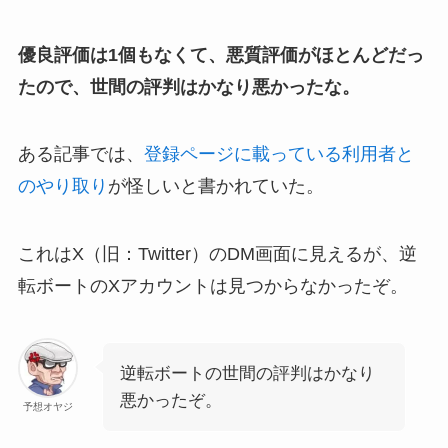
優良評価は1個もなくて、悪質評価がほとんどだっ
たので、世間の評判はかなり悪かったな。
ある記事では、
登録ページに載っている利用者と
のやり取り
が怪しいと書かれていた。
これはX（旧：Twitter）のDM画面に見えるが、逆
転ボートのXアカウントは見つからなかったぞ。
逆転ボートの世間の評判はかなり
悪かったぞ。
予想オヤジ