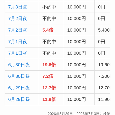
7月3日昼
不的中
10,000円
0円
7月2日夜
不的中
10,000円
0円
7月2日昼
5.4倍
10,000円
5,400円
7月1日夜
不的中
10,000円
0円
7月1日昼
不的中
10,000円
0円
6月30日夜
19.6倍
10,000円
19,600
6月30日昼
7.2倍
10,000円
7,200円
6月29日夜
12.7倍
10,000円
12,700
6月29日昼
11.9倍
10,000円
11,900
2026年6月29日～2026年7月3日に検証