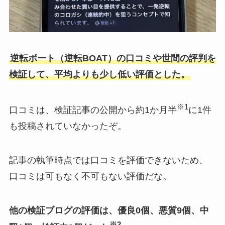
逆転ボート（逆転BOAT）の口コミや世間の評判を
検証して、平均よりも少し低い評価とした。
※1
口コミは、検証記事の公開から約1か月半
に1件
も投稿されていなかったぞ。
記事の執筆時点では口コミを評価できないため、
口コミは可もなく不可もない評価だな。
他の検証ブログの評価は、優良0個、悪質9個、中
※2