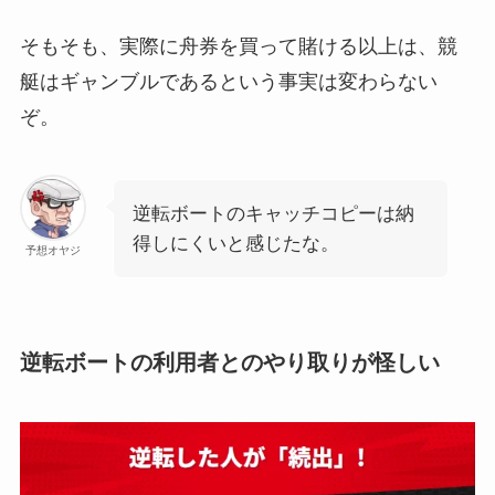
そもそも、実際に舟券を買って賭ける以上は、競
艇はギャンブルであるという事実は変わらない
ぞ。
逆転ボートのキャッチコピーは納
得しにくいと感じたな。
予想オヤジ
逆転ボートの利用者とのやり取りが怪しい