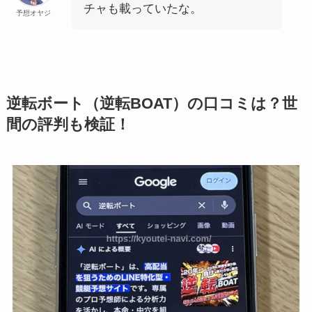
チャも載っていたな。
予想オヤジ
逆転ボート（逆転BOAT）の口コミは？世
間の評判も検証！