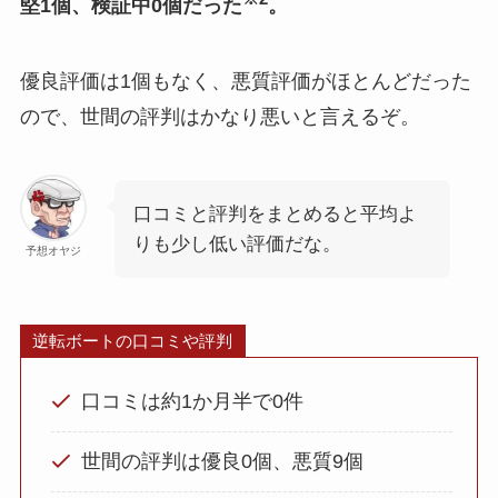
堅1個、検証中0個だった
。
優良評価は1個もなく、悪質評価がほとんどだった
ので、世間の評判はかなり悪いと言えるぞ。
口コミと評判をまとめると平均よ
りも少し低い評価だな。
予想オヤジ
逆転ボートの口コミや評判
口コミは約1か月半で0件
世間の評判は優良0個、悪質9個