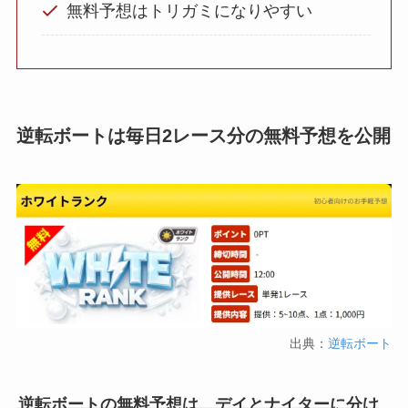
無料予想はトリガミになりやすい
逆転ボートは毎日2レース分の無料予想を公開
出典：
逆転ボート
逆転ボートの無料予想は、デイとナイターに分け