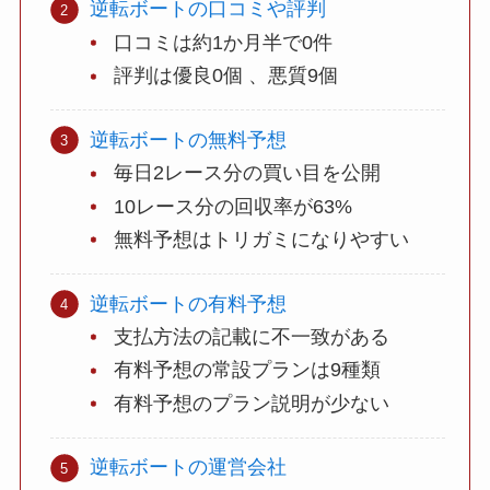
逆転ボートの口コミや評判
口コミは約1か月半で0件
評判は優良0個 、悪質9個
逆転ボートの無料予想
毎日2レース分の買い目を公開
10レース分の回収率が63%
無料予想はトリガミになりやすい
逆転ボートの有料予想
支払方法の記載に不一致がある
有料予想の常設プランは9種類
有料予想のプラン説明が少ない
逆転ボートの運営会社