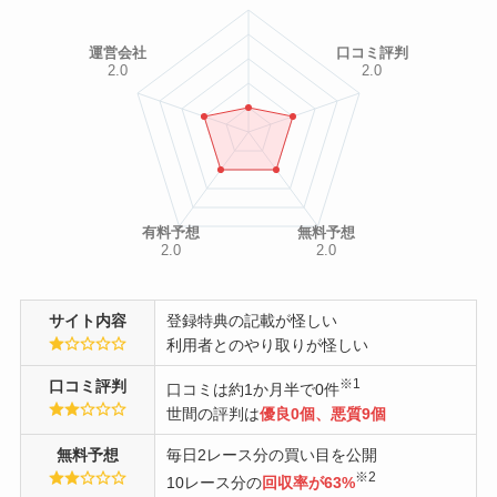
運営会社
口コミ評判
2.0
2.0
有料予想
無料予想
2.0
2.0
サイト内容
登録特典の記載が怪しい
利用者とのやり取りが怪しい
※1
口コミ評判
口コミは約1か月半で0件
世間の評判は
優良0個、悪質9個
無料予想
毎日2レース分の買い目を公開
※2
10レース分の
回収率が63%