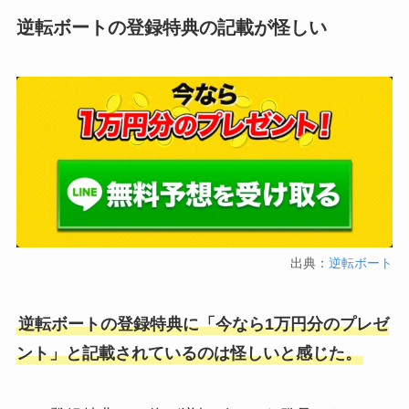
逆転ボートの登録特典の記載が怪しい
出典：
逆転ボート
逆転ボートの登録特典に「今なら1万円分のプレゼ
ント」と記載されているのは怪しいと感じた。