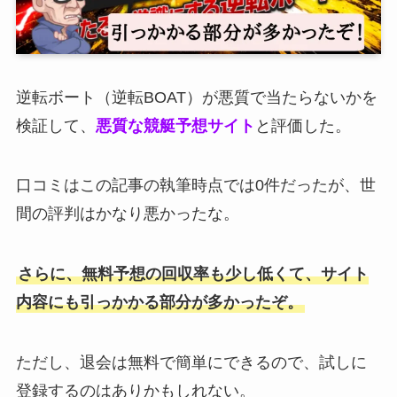
逆転ボート（逆転BOAT）が悪質で当たらないかを
検証して、
悪質な競艇予想サイト
と評価した。
口コミはこの記事の執筆時点では0件だったが、世
間の評判はかなり悪かったな。
さらに、無料予想の回収率も少し低くて、サイト
内容にも引っかかる部分が多かったぞ。
ただし、退会は無料で簡単にできるので、試しに
登録するのはありかもしれない。