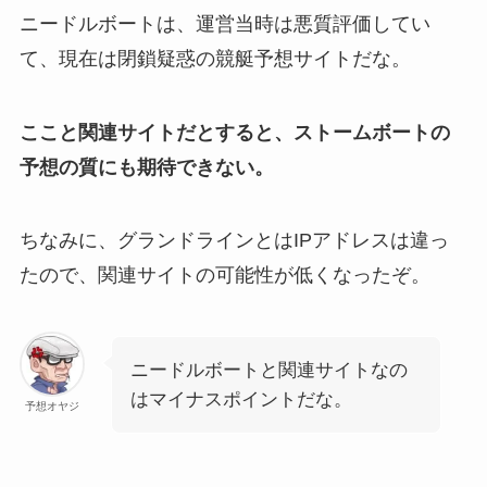
ニードルボートは、運営当時は悪質評価してい
て、現在は閉鎖疑惑の競艇予想サイトだな。
ここと関連サイトだとすると、ストームボートの
予想の質にも期待できない。
ちなみに、グランドラインとはIPアドレスは違っ
たので、関連サイトの可能性が低くなったぞ。
ニードルボートと関連サイトなの
はマイナスポイントだな。
予想オヤジ