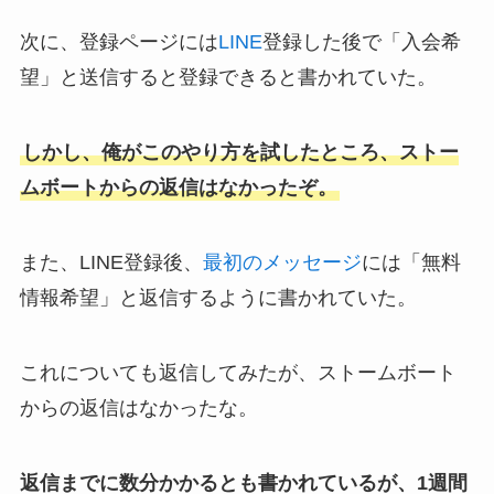
次に、登録ページには
LINE
登録した後で「入会希
望」と送信すると登録できると書かれていた。
しかし、俺がこのやり方を試したところ、ストー
ムボートからの返信はなかったぞ。
また、LINE登録後、
最初のメッセージ
には「無料
情報希望」と返信するように書かれていた。
これについても返信してみたが、ストームボート
からの返信はなかったな。
返信までに数分かかるとも書かれているが、1週間