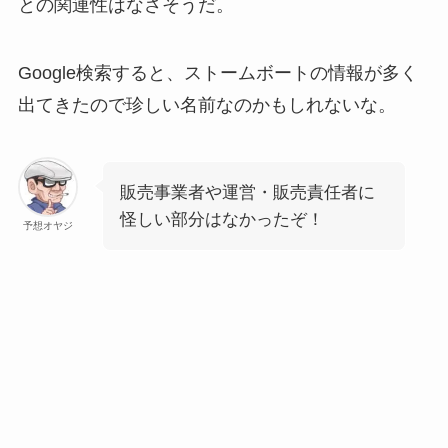
との関連性はなさそうだ。
Google検索すると、ストームボートの情報が多く
出てきたので珍しい名前なのかもしれないな。
販売事業者や運営・販売責任者に
怪しい部分はなかったぞ！
予想オヤジ