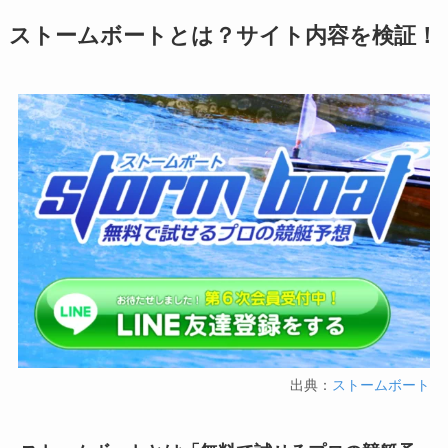
ストームボートとは？サイト内容を検証！
出典：
ストームボート