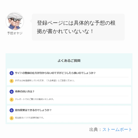
登録ページには具体的な予想の根
拠が書かれていないな！
予想オヤジ
出典：
ストームボート