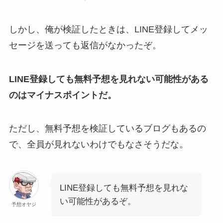
しかし、俺が検証したときは、LINE登録してメッ
セージを送っても返信がなかったぞ。
LINE登録しても無料予想を見れない可能性がある
のはマイナスポイントだ。
ただし、無料予想を検証しているブログもあるの
で、全員が見れないわけでもなさそうだな。
LINE登録しても無料予想を見れな
い可能性があるぞ。
予想オヤジ