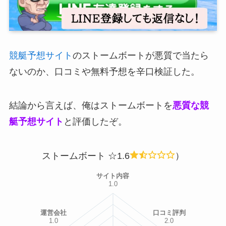
競艇予想サイト
のストームボートが悪質で当たら
ないのか、口コミや無料予想を辛口検証した。
結論から言えば、俺はストームボートを
悪質な競
艇予想サイト
と評価したぞ。
ストームボート ☆1.6
）
サイト内容
1.0
運営会社
口コミ評判
1.0
2.0