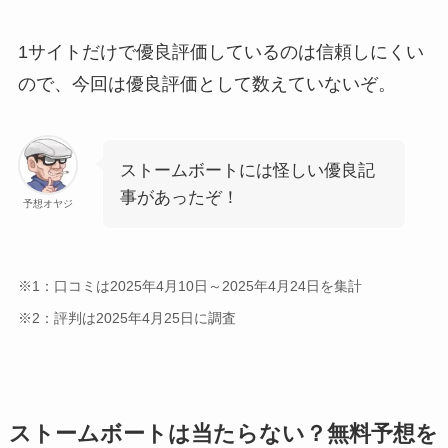
1サイトだけで優良評価しているのは信頼しにくい
ので、今回は優良評価として数えていないぞ。
ストームボートには怪しい優良記
事があったぞ！
予想オヤジ
※1：口コミは2025年4月10日～2025年4月24日を集計
※2：評判は2025年4月25日に調査
ストームボートは当たらない？無料予想を