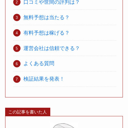
口コミや世間の評判は？
無料予想は当たる？
有料予想は稼げる？
運営会社は信頼できる？
よくある質問
検証結果を発表！
この記事を書いた人