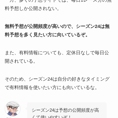
一方、多くの予想サイトでは、毎日1レース分の無
料予想しか公開されない。
無料予想が公開頻度が高いので、シーズン24は無
料予想を多く見たい方に向いているぞ。
また、有料情報についても、定休日なしで毎日公
開されている。
そのため、シーズン24は自分の好きなタイミング
で有料情報を使いたい方にも向いているな。
シーズン24は予想の公開頻度が高
くて使いやすいぞ！