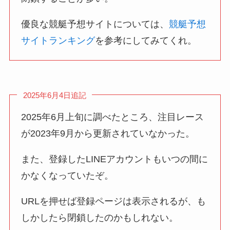
優良な競艇予想サイトについては、
競艇予想
サイトランキング
を参考にしてみてくれ。
2025年6月4日追記
2025年6月上旬に調べたところ、注目レース
が2023年9月から更新されていなかった。
また、登録したLINEアカウントもいつの間に
かなくなっていたぞ。
URLを押せば登録ページは表示されるが、も
しかしたら閉鎖したのかもしれない。