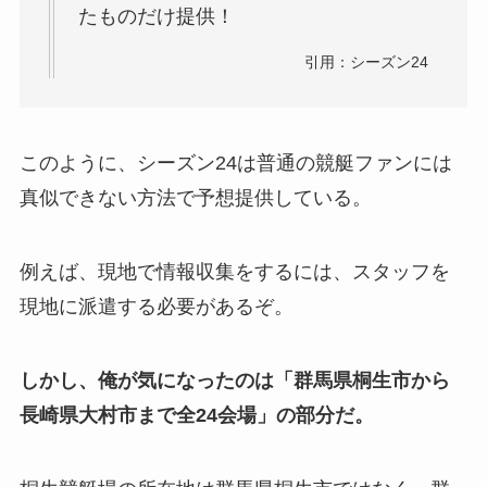
たものだけ提供！
引用：シーズン24
このように、シーズン24は普通の競艇ファンには
真似できない方法で予想提供している。
例えば、現地で情報収集をするには、スタッフを
現地に派遣する必要があるぞ。
しかし、俺が気になったのは「群馬県桐生市から
長崎県大村市まで全24会場」の部分だ。