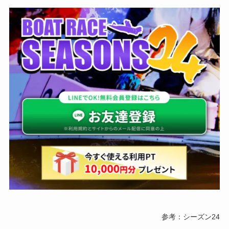
参考：シーズン24