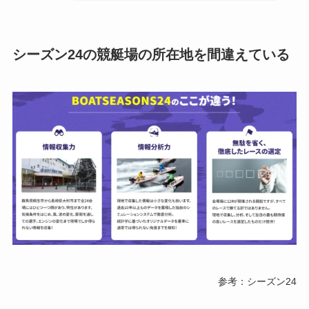
シーズン24の競艇場の所在地を間違えている
参考：シーズン24