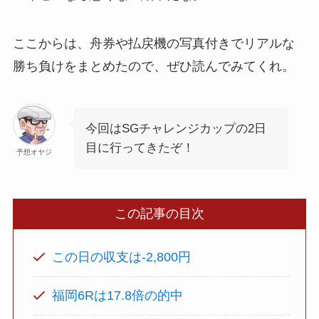
ここからは、舟券や払戻機の写真付きでリアルな
勝ち負けをまとめたので、ぜひ読んでみてくれ。
今回はSGチャレンジカップの2日
目に行ってきたぞ！
予想オヤジ
この記事の目次
この日の収支は-2,800円
福岡6Rは17.8倍の的中