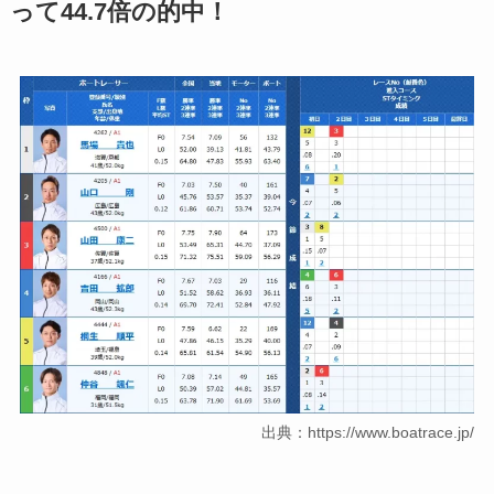
って44.7倍の的中！
出典：https://www.boatrace.jp/