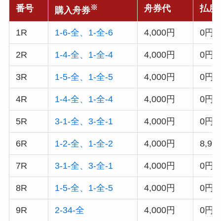
※
番号
舟券代
払戻
購入舟券
1R
1-6-全、1-全-6
4,000円
0円
2R
1-4-全、1-全-4
4,000円
0円
3R
1-5-全、1-全-5
4,000円
0円
4R
1-4-全、1-全-4
4,000円
0円
5R
3-1-全、3-全-1
4,000円
0円
6R
1-2-全、1-全-2
4,000円
8,90
7R
3-1-全、3-全-1
4,000円
0円
8R
1-5-全、1-全-5
4,000円
0円
9R
2-34-全
4,000円
0円