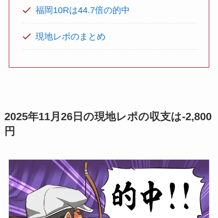
福岡10Rは44.7倍の的中
現地レポのまとめ
2025年11月26日の現地レポの収支は-2,800
円