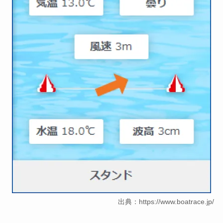
出典：https://www.boatrace.jp/