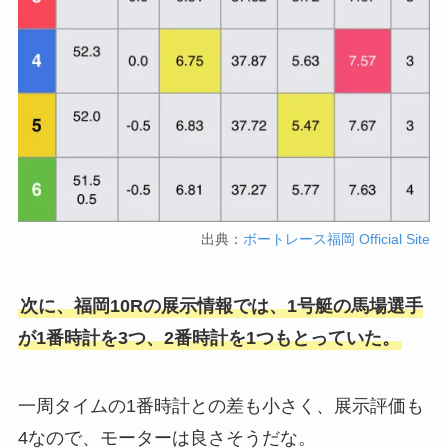
出典：
ボートレース福岡 Official Site
次に、福岡10Rの展示情報では、1号艇の馬場選手
が1番時計を3つ、2番時計を1つもとっていた。
一周タイムの1番時計との差も小さく、展示評価も
4なので、モーターは良さそうだな。