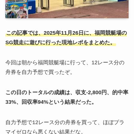
この記事では、2025年11月26日に、福岡競艇場の
SG競走に遊びに行った現地レポをまとめた。
今回は朝から福岡競艇場に行って、12レース分の
舟券を自力予想で買ったぞ。
この日のトータルの成績は、収支-2,800円、的中率
33%、回収率94%という結果だった。
自力予想で12レース分の舟券を買って、ほぼプラ
マイゼロなら悪くない結果だな。