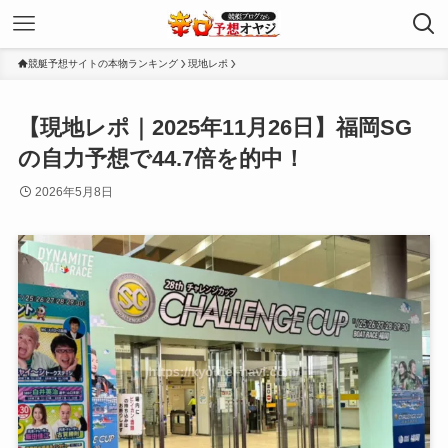
競艇予想サイトの本物ランキング
現地レポ
【現地レポ｜2025年11月26日】福岡SG
の自力予想で44.7倍を的中！
2026年5月8日