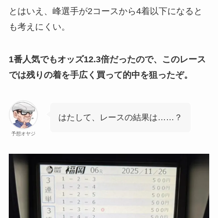
とはいえ、峰選手が2コースから4着以下になると
も考えにくい。
1番人気でもオッズ12.3倍だったので、このレース
では残りの着を手広く買って的中を狙ったぞ。
はたして、レースの結果は……？
予想オヤジ