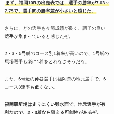
まず、福岡10Rの出走表では、選手の勝率が7.03～
7.75で、選手間の勝率差が小さいと感じた。
さらに、どの選手も今節成績が良く、調子の良い
選手が集まっていると感じたぞ。
2・3・5号艇のコース別1着率が高いので、1号艇の
馬場選手も楽に1着をとれなさそうだな。
また、6号艇の仲谷選手は福岡県の地元選手で、6
コース3連率も低くない。
福岡競艇場は走りにくい難水面で、地元選手が有
利なので、2・3着なら狙える可能性があるぞ。