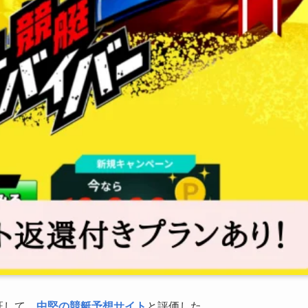
証して、
中堅の競艇予想サイト
と評価した。