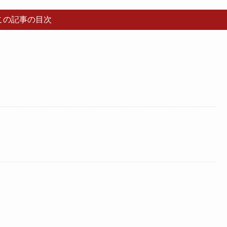
無料予想
11,000円
この記事の目次
無料予想
15,400円
無料予想
11,600円
無料予想
10,200円
無料予想
9,200円
無料予想
8,600円
無料予想
15,200円
無料予想
21,000円
無料予想
12,000円
無料予想
10,800円
無料予想
26,400円