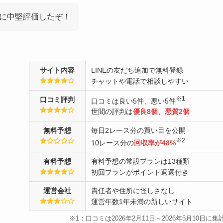
旬に中堅評価したぞ！
サイト内容
LINEの友だち追加で無料登録
チャットや電話で相談しやすい
※1
口コミ評判
口コミは良い5件、悪い5件
世間の評判は
優良8個、悪質2個
無料予想
毎日2レース分の買い目を公開
※2
10レース分の
回収率が48%
有料予想
有料予想の常設プランは13種類
初回プランがポイント返還付き
運営会社
責任者や住所に怪しさなし
運営年数1年未満の新しいサイト
※1：口コミは2026年2月11日～2026年5月10日に集