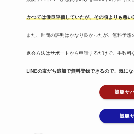
かつては優良評価していたが、その頃よりも悪い
また、世間の評判はかなり良かったが、無料予想
退会方法はサポートから申請するだけで、手数料
LINEの友だち追加で無料登録できるので、気に
競艇サ
競艇