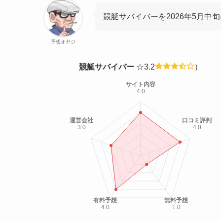
競艇サバイバーを2026年5月中
予想オヤジ
競艇サバイバー
☆3.2
）
サイト内容
4.0
運営会社
口コミ評判
3.0
4.0
有料予想
無料予想
4.0
1.0