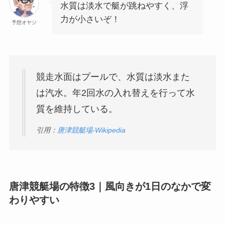
水質は淡水で艇が跳ねやすく、浮
力が小さいぞ！
予想オヤジ
競走水面はプールで、水質は淡水また
は汽水。年2回水の入れ替えを行って水
質を維持している。
引用：
唐津競艇場-Wikipedia
唐津競艇場の特徴3｜風向きが1日のなかで変
わりやすい