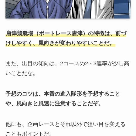
唐津競艇場（ボートレース唐津）の特徴は、前づ
けしやすく、風向きが変わりやすいことだ。
また、出目の傾向は、2コースの2・3連率が少し高
いことだな。
予想のコツは、本番の進入隊形を予想すること
や、風向きと風速に注意することだぞ。
他にも、企画レースとそれ以外で狙い目を変える
こともポイントだ。