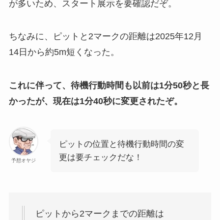
が多いため、スタート展示を要確認だぞ。
ちなみに、ピットと2マークの距離は2025年12月
14日から約5m短くなった。
これに伴って、待機行動時間も以前は1分50秒と長
かったが、現在は1分40秒に変更されたぞ。
ピットの位置と待機行動時間の変
更は要チェックだな！
予想オヤジ
ピットから2マークまでの距離は