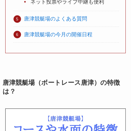
ネット投票やライブ中継も便利
唐津競艇場のよくある質問
唐津競艇場の今月の開催日程
唐津競艇場（ボートレース唐津）の特徴
は？