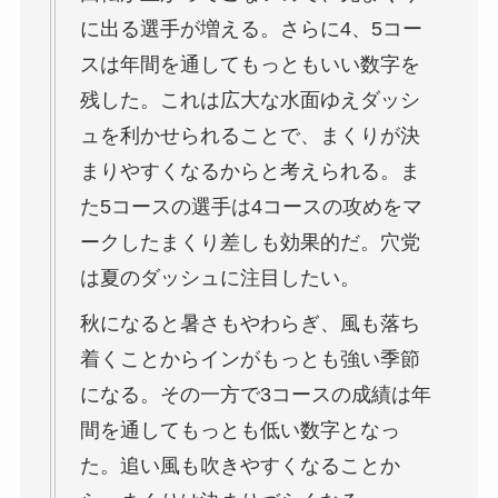
に出る選手が増える。さらに4、5コー
スは年間を通してもっともいい数字を
残した。これは広大な水面ゆえダッシ
ュを利かせられることで、まくりが決
まりやすくなるからと考えられる。ま
た5コースの選手は4コースの攻めをマ
ークしたまくり差しも効果的だ。穴党
は夏のダッシュに注目したい。
秋になると暑さもやわらぎ、風も落ち
着くことからインがもっとも強い季節
になる。その一方で3コースの成績は年
間を通してもっとも低い数字となっ
た。追い風も吹きやすくなることか