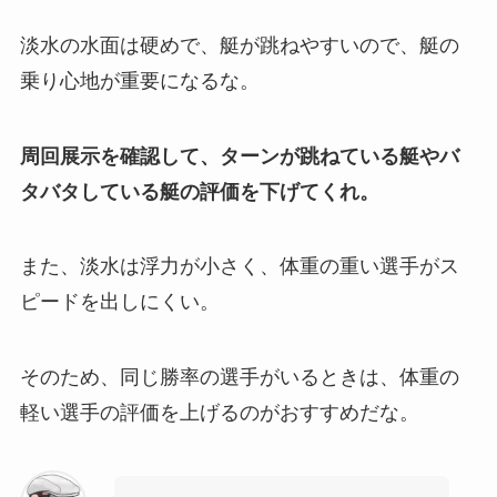
淡水の水面は硬めで、艇が跳ねやすいので、艇の
乗り心地が重要になるな。
周回展示を確認して、ターンが跳ねている艇やバ
タバタしている艇の評価を下げてくれ。
また、淡水は浮力が小さく、体重の重い選手がス
ピードを出しにくい。
そのため、同じ勝率の選手がいるときは、体重の
軽い選手の評価を上げるのがおすすめだな。