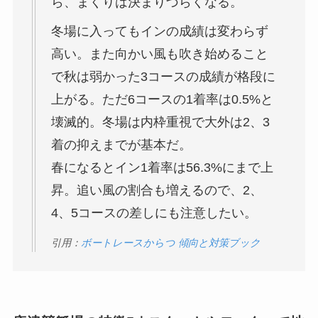
ら、まくりは決まりづらくなる。
冬場に入ってもインの成績は変わらず
高い。また向かい風も吹き始めること
で秋は弱かった3コースの成績が格段に
上がる。ただ6コースの1着率は0.5%と
壊滅的。冬場は内枠重視で大外は2、3
着の抑えまでが基本だ。
春になるとイン1着率は56.3%にまで上
昇。追い風の割合も増えるので、2、
4、5コースの差しにも注意したい。
引用：
ボートレースからつ 傾向と対策ブック