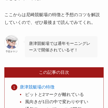
ここからは尼崎競艇場の特徴と予想のコツを解説
していくので、ぜひ最後まで読んでみてくれ。
唐津競艇場では通年モーニングレ
ースで開催されているぞ！
予想オヤジ
この記事の目次
唐津競艇場の特徴
ピットと2マークが離れている
風向きが1日の中で変わりやすい