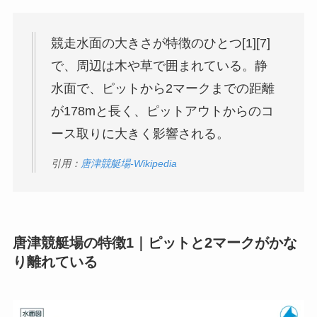
競走水面の大きさが特徴のひとつ[1][7]
で、周辺は木や草で囲まれている。静
水面で、ピットから2マークまでの距離
が178mと長く、ピットアウトからのコ
ース取りに大きく影響される。
引用：
唐津競艇場-Wikipedia
唐津競艇場の特徴1｜ピットと2マークがかな
り離れている