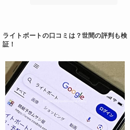
ライトボートの口コミは？世間の評判も検
証！