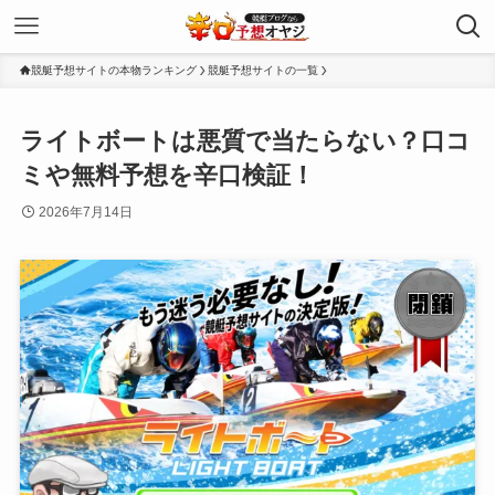
競艇予想サイトの本物ランキング
競艇予想サイトの一覧
ライトボートは悪質で当たらない？口コ
ミや無料予想を辛口検証！
2026年7月14日