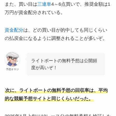
また、買い目は
三連単
4～6点買いで、推奨金額は1
万円が資金配分されている。
資金配分
は、どの買い目が的中しても同じくらい
の払戻金になるように調整されることが多いぞ。
ライトボートの無料予想は公開頻
度が高いぞ！
予想オヤジ
次に、ライトボートの無料予想の回収率は、平均
的な競艇予想サイトと同じくらいだった。