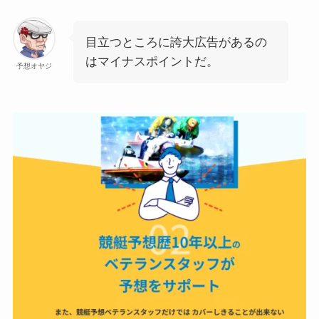
目立つところに誇大広告があるの
はマイナスポイントだ。
予想オヤジ