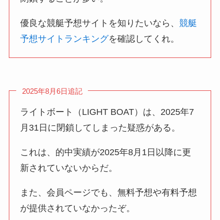
優良な競艇予想サイトを知りたいなら、
競艇
予想サイトランキング
を確認してくれ。
2025年8月6日追記
ライトボート（LIGHT BOAT）は、2025年7
月31日に閉鎖してしまった疑惑がある。
これは、的中実績が2025年8月1日以降に更
新されていないからだ。
また、会員ページでも、無料予想や有料予想
が提供されていなかったぞ。