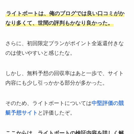
ライトボートは、俺のブログでは良い口コミがか
なり多くて、世間の評判もかなり良かった。
さらに、初回限定プランがポイント全返還付きな
のは使いやすいと感じたな。
しかし、無料予想の回収率はあと一歩で、サイト
内容にも少し引っかかる部分が多かった。
そのため、ライトボートについては
中堅評価の競
艇予想サイト
と評価したぞ。
ここからは、ライトボートの検証内容を詳しく解