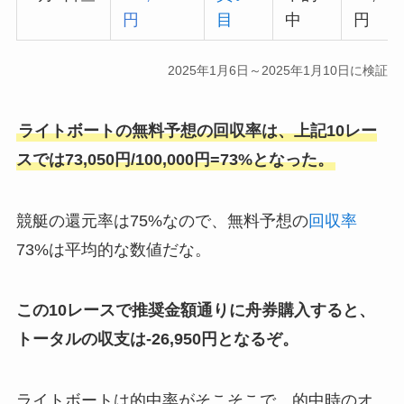
円
目
中
円
2025年1月6日～2025年1月10日に検証
ライトボートの無料予想の回収率は、上記10レー
スでは73,050円/100,000円=73%となった。
競艇の還元率は75%なので、無料予想の
回収率
73%は平均的な数値だな。
この10レースで推奨金額通りに舟券購入すると、
トータルの収支は-26,950円となるぞ。
ライトボートは的中率がそこそこで、的中時のオ