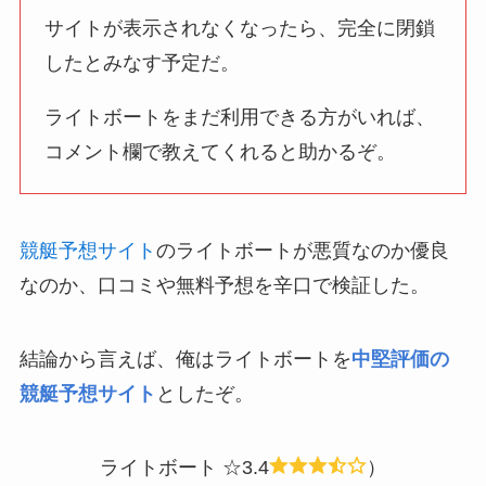
サイトが表示されなくなったら、完全に閉鎖
したとみなす予定だ。
ライトボートをまだ利用できる方がいれば、
コメント欄で教えてくれると助かるぞ。
競艇予想サイト
のライトボートが悪質なのか優良
なのか、口コミや無料予想を辛口で検証した。
結論から言えば、俺はライトボートを
中堅評価の
競艇予想サイト
としたぞ。
ライトボート ☆3.4
）