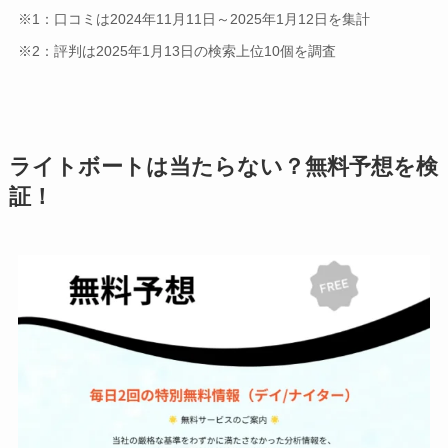
※1：口コミは2024年11月11日～2025年1月12日を集計
※2：評判は2025年1月13日の検索上位10個を調査
ライトボートは当たらない？無料予想を検
証！