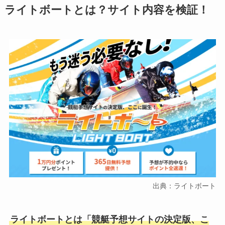
ライトボートとは？サイト内容を検証！
出典：ライトボート
ライトボートとは「競艇予想サイトの決定版、こ