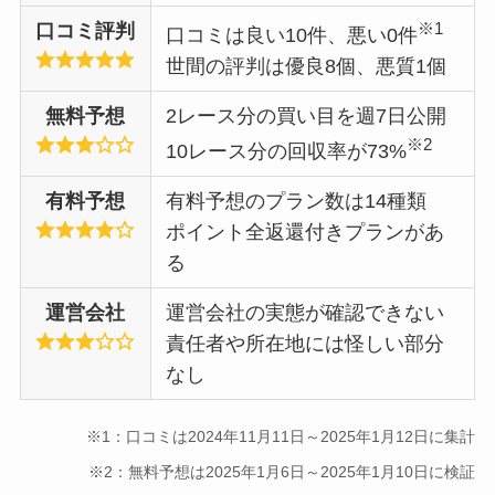
※1
口コミ評判
口コミは良い10件、悪い0件
世間の評判は優良8個、悪質1個
無料予想
2レース分の買い目を週7日公開
※2
10レース分の回収率が73%
有料予想
有料予想のプラン数は14種類
ポイント全返還付きプランがあ
る
運営会社
運営会社の実態が確認できない
責任者や所在地には怪しい部分
なし
※1：口コミは2024年11月11日～2025年1月12日に集計
※2：無料予想は2025年1月6日～2025年1月10日に検証