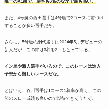
唯一のA1級で、勝率も6名のなかで最も高い。
また、4号艇の西田選手は4号艇で2コースに前づけ
することが多い選手だぞ。
さらに、5号艇の網代選手は2024年5月デビューの
新人だが、この節は3着を2回もとっている。
イン屋や新人選手がいるので、このレースは進入
予想から難しいレースだな。
とはいえ、谷川選手は1コース1着率が高く、この
節のスロー成績も良いので期待できそうだぞ。