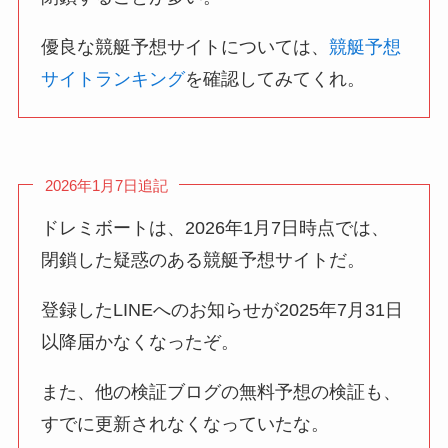
優良な競艇予想サイトについては、
競艇予想
サイトランキング
を確認してみてくれ。
2026年1月7日追記
ドレミボートは、2026年1月7日時点では、
閉鎖した疑惑のある競艇予想サイトだ。
登録したLINEへのお知らせが2025年7月31日
以降届かなくなったぞ。
また、他の検証ブログの無料予想の検証も、
すでに更新されなくなっていたな。