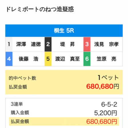
ドレミボートのねつ造疑惑