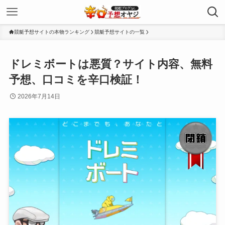
競艇予想サイトの本物ランキング
競艇予想サイトの一覧
ドレミボートは悪質？サイト内容、無料
予想、口コミを辛口検証！
2026年7月14日