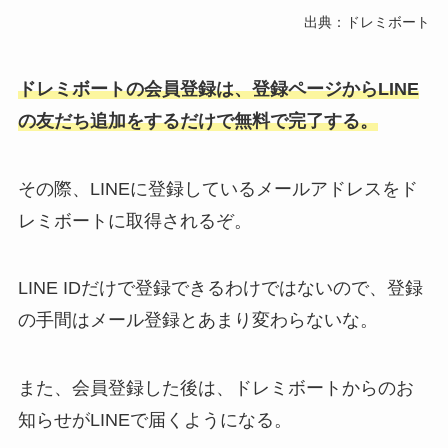
出典：ドレミボート
ドレミボートの会員登録は、登録ページからLINE
の友だち追加をするだけで無料で完了する。
その際、LINEに登録しているメールアドレスをド
レミボートに取得されるぞ。
LINE IDだけで登録できるわけではないので、登録
の手間はメール登録とあまり変わらないな。
また、会員登録した後は、ドレミボートからのお
知らせがLINEで届くようになる。