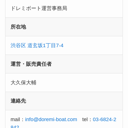
ドレミボート運営事務局
所在地
渋谷区 道玄坂1丁目7-4
運営・販売責任者
大久保大輔
連絡先
mail：
info@doremi-boat.com
tel：
03-6824-2
842