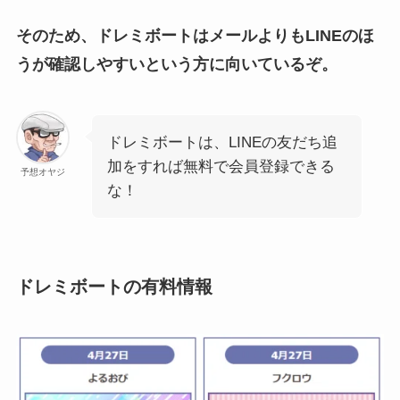
そのため、ドレミボートはメールよりもLINEのほ
うが確認しやすいという方に向いているぞ。
ドレミボートは、LINEの友だち追
加をすれば無料で会員登録できる
予想オヤジ
な！
ドレミボートの有料情報