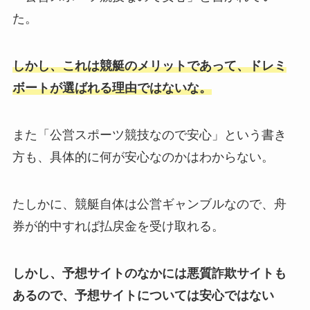
た。
しかし、これは競艇のメリットであって、ドレミ
ボートが選ばれる理由ではないな。
また「公営スポーツ競技なので安心」という書き
方も、具体的に何が安心なのかはわからない。
たしかに、競艇自体は公営ギャンブルなので、舟
券が的中すれば払戻金を受け取れる。
しかし、予想サイトのなかには悪質詐欺サイトも
あるので、予想サイトについては安心ではない