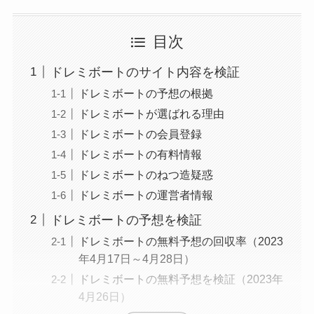
目次
ドレミボートのサイト内容を検証
ドレミボートの予想の根拠
ドレミボートが選ばれる理由
ドレミボートの会員登録
ドレミボートの有料情報
ドレミボートのねつ造疑惑
ドレミボートの運営者情報
ドレミボートの予想を検証
ドレミボートの無料予想の回収率（2023
年4月17日～4月28日）
ドレミボートの無料予想を検証（2023年
4月26日）