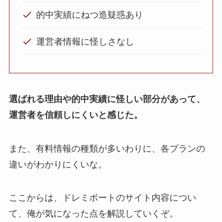
的中実績にねつ造疑惑あり
運営者情報に怪しさなし
選ばれる理由や的中実績に怪しい部分があって、
運営者を信頼しにくいと感じた。
また、有料情報の種類が多いわりに、各プランの
違いがわかりにくいな。
ここからは、ドレミボートのサイト内容につい
て、俺が気になった点を解説していくぞ。