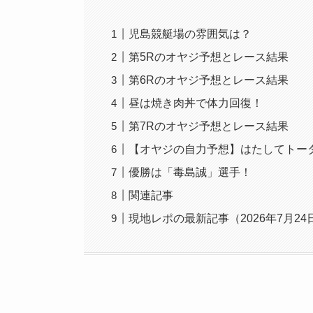
児島競艇場の雰囲気は？
第5Rのオヤジ予想とレース結果
第6Rのオヤジ予想とレース結果
昼は焼き肉丼で体力回復！
第7Rのオヤジ予想とレース結果
【オヤジの自力予想】はたしてトー
優勝は「毒島誠」選手！
関連記事
現地レポの最新記事（2026年7月2