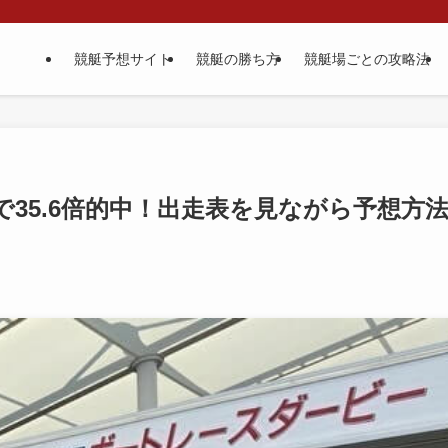
競艇予想サイト
競艇の勝ち方
競艇場ごとの攻略法
で35.6倍的中！出走表を見ながら予想方