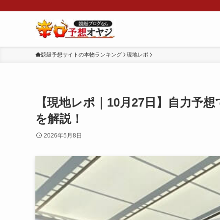
競艇予想サイトの本物ランキング
現地レポ
【現地レポ｜10月27日】自力予想
を解説！
2026年5月8日