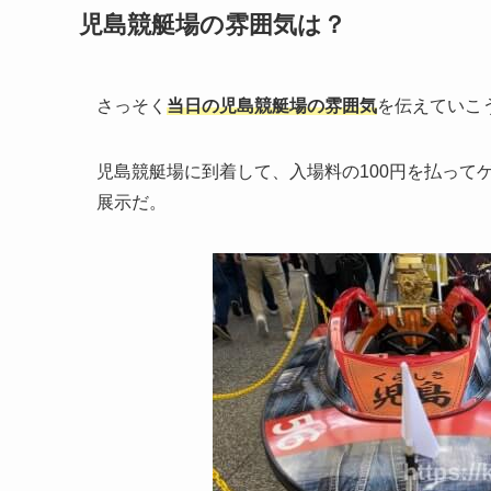
児島競艇場の雰囲気は？
さっそく
当日の児島競艇場の雰囲気
を伝えていこ
児島競艇場に到着して、入場料の100円を払って
展示だ。