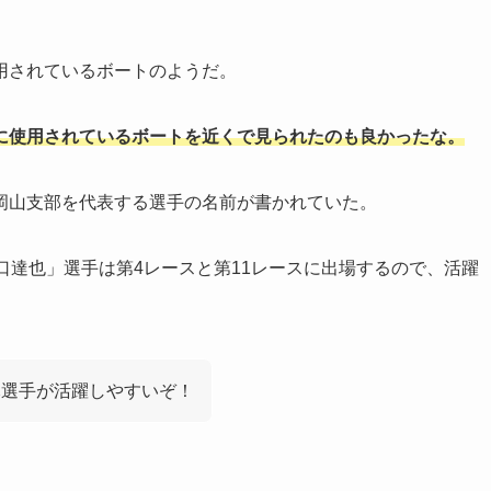
用されているボートのようだ。
に使用されているボートを近くで見られたのも良かったな。
岡山支部を代表する選手の名前が書かれていた。
口達也」選手は第4レースと第11レースに出場するので、活躍
元選手が活躍しやすいぞ！