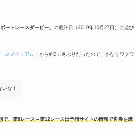
回ボートレースダービー」
の最終日（2019年10月27日）に遊び
レースメモリアル」
から約2ヵ月ぶりだったので、かなりワクワ
ないな！
想で、第8レース～第12レースは予想サイトの情報で舟券を購