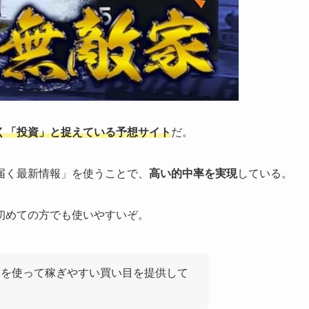
く「投資」と捉えている予想サイト
だ。
届く最新情報」を使うことで、
高い的中率を実現
している。
初めての方でも使いやすいぞ。
網を使って稼ぎやすい買い目を提供して