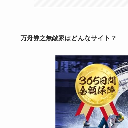
万舟券之無敵家はどんなサイト？