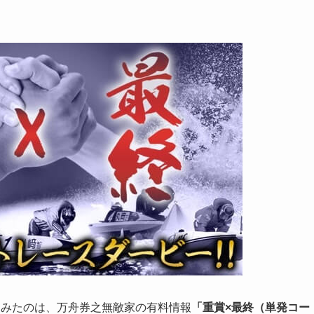
てみたのは、万舟券之無敵家の有料情報
「重賞×最終（単発コー