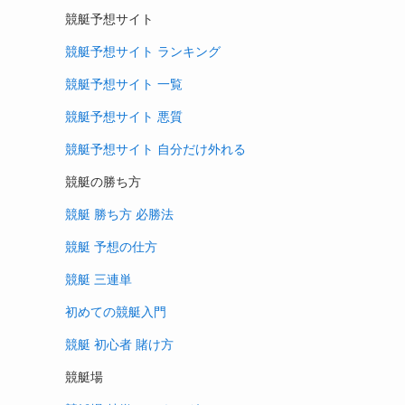
競艇予想サイト
競艇予想サイト ランキング
競艇予想サイト 一覧
競艇予想サイト 悪質
競艇予想サイト 自分だけ外れる
競艇の勝ち方
競艇 勝ち方 必勝法
競艇 予想の仕方
競艇 三連単
初めての競艇入門
競艇 初心者 賭け方
競艇場