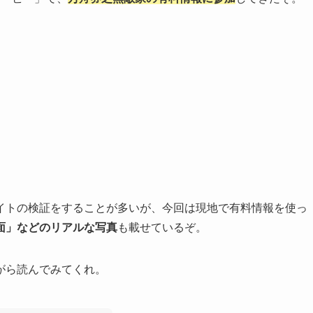
イトの検証をすることが多いが、今回は現地で有料情報を使っ
面」などのリアルな写真
も載せているぞ。
がら読んでみてくれ。