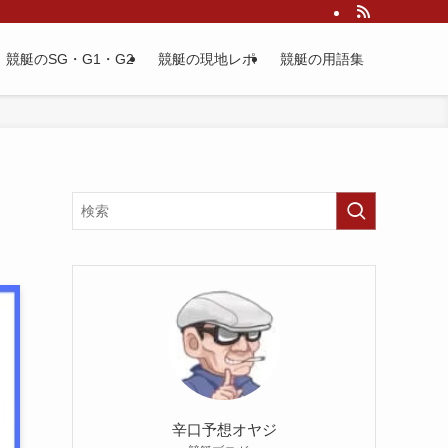
競艇のSG・G1・G2
競艇の現地レポ
競艇の用語集
辛口予想オヤジ