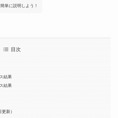
て簡単に説明しよう！
目次
ス結果
ス結果
4日更新）