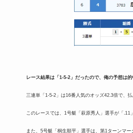
レース結果は「1-5-2」だったので、俺の予想は
三連単「1-5-2」は16番人気のオッズ42.3倍で、払戻
このレースでは、1号艇「萩原秀人」選手が「.1
また、5号艇「桐生順平」選手は、第1ターンマー