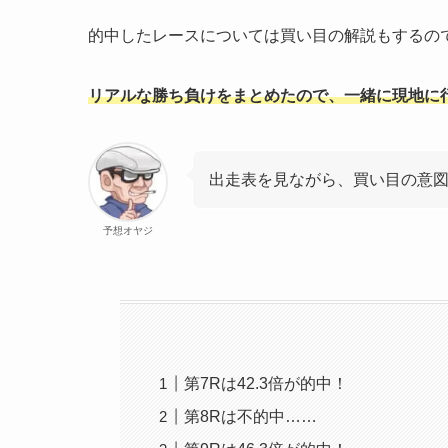
的中したレースについては買い目の解説もするの
リアルな勝ち負けをまとめたので、一緒に現地に
出走表を見ながら、買い目の意
予想オヤジ
第7Rは42.3倍が的中！
第8Rは不的中……