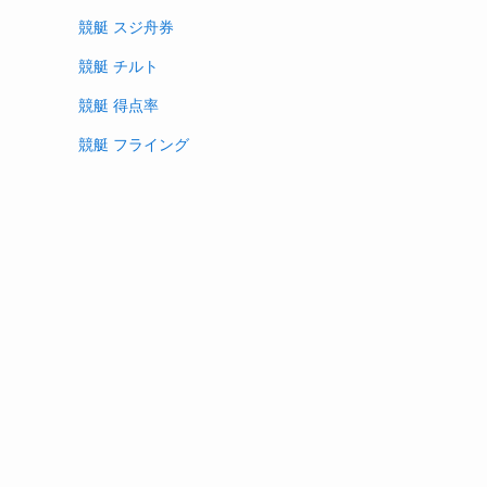
競艇 スジ舟券
競艇 チルト
競艇 得点率
競艇 フライング