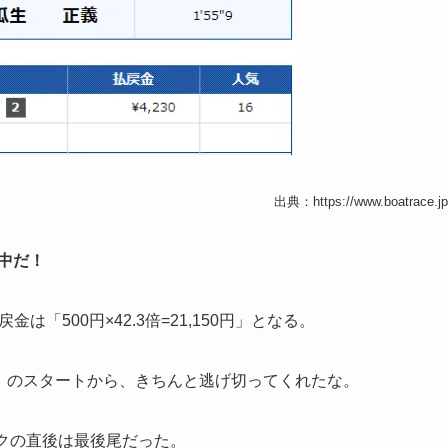
出典：https://www.boatrace.jp
的中だ！
金は「500円×42.3倍=21,150円」となる。
1」のスタートから、きちんと逃げ切ってくれたな。
クの直後は最後尾だった。