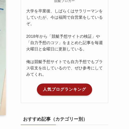
競艇ブロガー
大学を卒業後、しばらくはサラリーマンを
していたが、今は福岡で自営業をしている
ぞ。
2018年から「競艇予想サイトの検証」や
「自力予想のコツ」をまとめた記事を毎週
火曜日と金曜日に更新している。
俺は競艇予想サイトでも自力予想でもプラ
ス収支を出しているので、ぜひ参考にして
みてくれ。
人気ブログランキング
おすすめ記事（カテゴリー別）