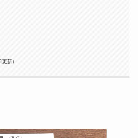
4日更新）