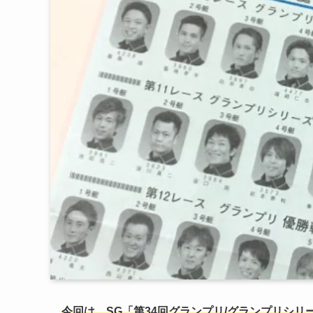
今回は、SG「第34回グランプリ/グランプリシリ