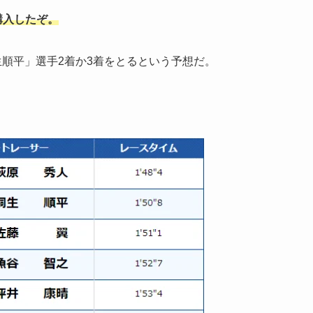
で購入したぞ。
生順平」選手2着か3着をとるという予想だ。