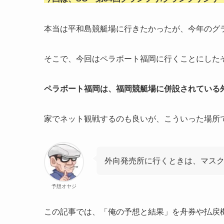
本当は平和島競艇場に行きたかったが、今年のグ
そこで、今回はペラボート福岡に行くことにした
ペラボート福岡は、福岡競艇場に併設されている
家でネット観戦するのも良いが、こういった場所
外向発売所に行くときは、マス
予想オヤジ
この記事では、「俺の予想と結果」を舟券や払戻