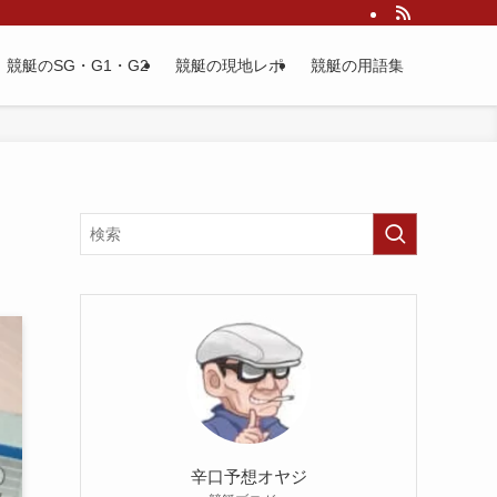
競艇のSG・G1・G2
競艇の現地レポ
競艇の用語集
辛口予想オヤジ