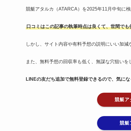
競艇アタルカ（ATARCA）を2025年11月中旬に
口コミはこの記事の執筆時点は良くて、世間でも
しかし、サイト内容や有料予想の説明にいい加減
また、無料予想の回収率も低く、無謀な穴狙いを
LINEの友だち追加で無料登録できるので、気に
競艇ア
競艇