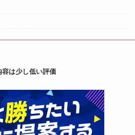
内容は少し低い評価