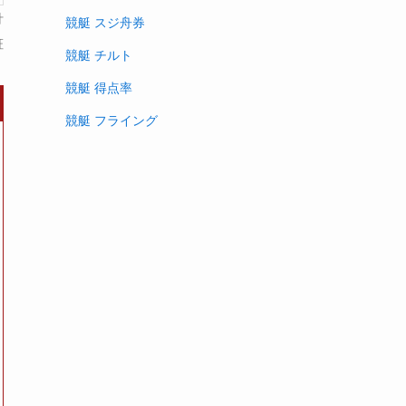
計
競艇 スジ舟券
証
競艇 チルト
競艇 得点率
競艇 フライング