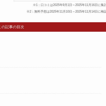
※1：口コミは2025年9月1日～2025年11月16日に集
※2：無料予想は2025年11月10日～2025年11月14日に検
この記事の目次