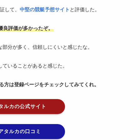
検証して、
中堅の競艇予想サイト
と評価した。
優良評価が多かったぞ。
な部分が多く、信頼しにくいと感じたな。
していることがあると感じた。
なる方は登録ページをチェックしてみてくれ。
タルカの公式サイト
アタルカの口コミ