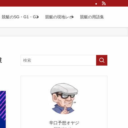
競艇のSG・G1・G2
競艇の現地レポ
競艇の用語集
検
辛口予想オヤジ