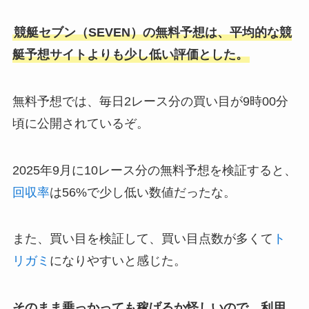
競艇セブン（SEVEN）の無料予想は、平均的な競
艇予想サイトよりも少し低い評価とした。
無料予想では、毎日2レース分の買い目が9時00分
頃に公開されているぞ。
2025年9月に10レース分の無料予想を検証すると、
回収率
は56%で少し低い数値だったな。
また、買い目を検証して、買い目点数が多くて
ト
リガミ
になりやすいと感じた。
そのまま乗っかっても稼げるか怪しいので、利用