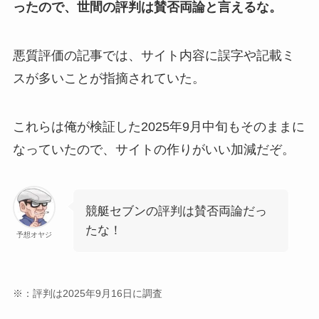
ったので、世間の評判は賛否両論と言えるな。
悪質評価の記事では、サイト内容に誤字や記載ミ
スが多いことが指摘されていた。
これらは俺が検証した2025年9月中旬もそのままに
なっていたので、サイトの作りがいい加減だぞ。
競艇セブンの評判は賛否両論だっ
たな！
予想オヤジ
※：評判は2025年9月16日に調査