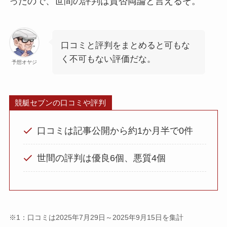
ったので、世間の評判は賛否両論と言えるぞ。
口コミと評判をまとめると可もな
く不可もない評価だな。
予想オヤジ
競艇セブンの口コミや評判
口コミは記事公開から約1か月半で0件
世間の評判は優良6個、悪質4個
※1：口コミは2025年7月29日～2025年9月15日を集計