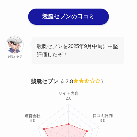
競艇セブンの口コミ
競艇セブンを2025年9月中旬に中堅
評価したぞ！
予想オヤジ
競艇セブン
☆2.8
）
サイト内容
2.0
運営会社
口コミ評判
4.0
3.0