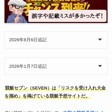
2026年8月6日追記
2026年1月7日追記
競艇セブン（SEVEN）は「リスクを受け入れ大金
を掴め」を掲げている競艇予想サイトだ。