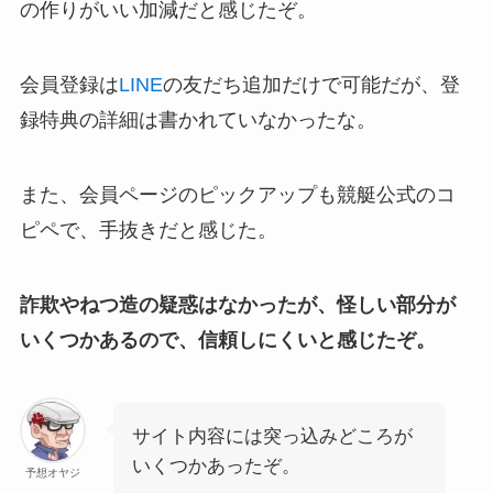
の作りがいい加減だと感じたぞ。
会員登録は
LINE
の友だち追加だけで可能だが、登
録特典の詳細は書かれていなかったな。
また、会員ページのピックアップも競艇公式のコ
ピペで、手抜きだと感じた。
詐欺やねつ造の疑惑はなかったが、怪しい部分が
いくつかあるので、信頼しにくいと感じたぞ。
サイト内容には突っ込みどころが
いくつかあったぞ。
予想オヤジ