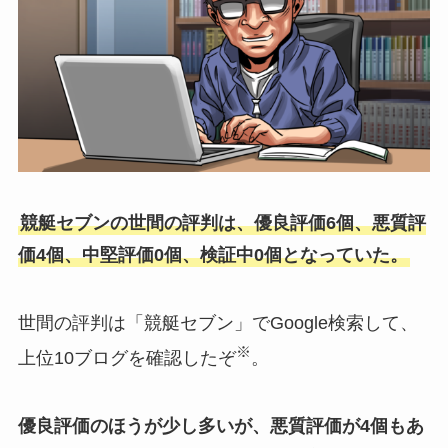
競艇セブンの世間の評判は、優良評価6個、悪質評
価4個、中堅評価0個、検証中0個となっていた。
世間の評判は「競艇セブン」でGoogle検索して、
※
上位10ブログを確認したぞ
。
優良評価のほうが少し多いが、悪質評価が4個もあ