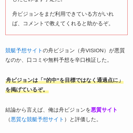
舟ビジョンをまだ利用できている方がいれ
ば、コメントで教えてくれると助かるぞ。
競艇予想サイト
の舟ビジョン（舟VISION）が悪質
なのか、口コミや無料予想を辛口検証した。
舟ビジョンは「”的中”を目標ではなく通過点に」
を掲げているぞ。
結論から言えば、俺は舟ビジョンを
悪質サイト
（
悪質な競艇予想サイト
）と評価した。