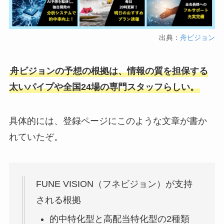
出典：
舟ビジョン
舟ビジョンの予想の根拠は、情報の質を担保する
太いパイプや全国24場の専門スタッフらしい。
具体的には、登録ページにこのような文章が書か
れていたぞ。
FUNE VISION（フネビジョン）が支持
される根拠
的中特化型と高配当特化型の2種類