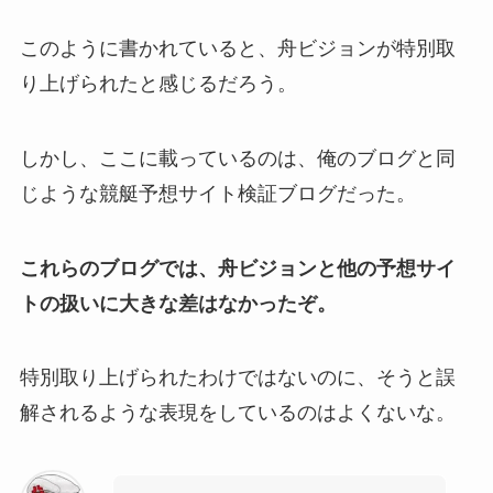
このように書かれていると、舟ビジョンが特別取
り上げられたと感じるだろう。
しかし、ここに載っているのは、俺のブログと同
じような競艇予想サイト検証ブログだった。
これらのブログでは、舟ビジョンと他の予想サイ
トの扱いに大きな差はなかったぞ。
特別取り上げられたわけではないのに、そうと誤
解されるような表現をしているのはよくないな。