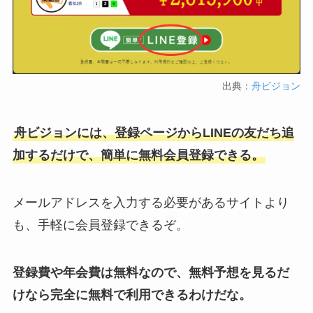
出典：
舟ビジョン
舟ビジョンには、登録ページからLINEの友だち追
加するだけで、簡単に無料会員登録できる。
メールアドレスを入力する必要があるサイトより
も、手軽に会員登録できるぞ。
登録費や年会費は無料なので、無料予想を見るだ
けなら完全に無料で利用できるわけだな。