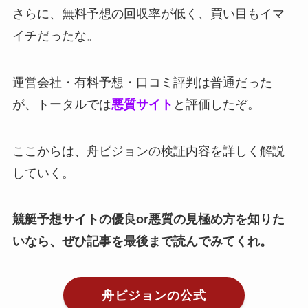
さらに、無料予想の回収率が低く、買い目もイマ
イチだったな。
運営会社・有料予想・口コミ評判は普通だった
が、トータルでは
悪質サイト
と評価したぞ。
ここからは、舟ビジョンの検証内容を詳しく解説
していく。
競艇予想サイトの優良or悪質の見極め方を知りた
いなら、ぜひ記事を最後まで読んでみてくれ。
舟ビジョンの公式