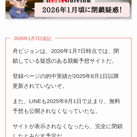
2026年1月7日追記
舟ビジョンは、2026年1月7日時点では、閉
鎖している疑惑のある競艇予想サイトだ。
登録ページの的中実績が2025年8月1日以降
更新されていないぞ。
また、LINEも2025年9月1日で止まり、無料
予想も公開されなくなっていたな。
サイトが表示されなくなったら、完全に閉鎖
したとみなす予定だ。