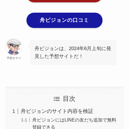
舟ビジョンの口コミ
舟ビジョンは、2024年6月上旬に発
見した予想サイトだ！
予想オヤジ
目次
舟ビジョンのサイト内容を検証
舟ビジョンにはLINEの友だち追加で無料
登録できる