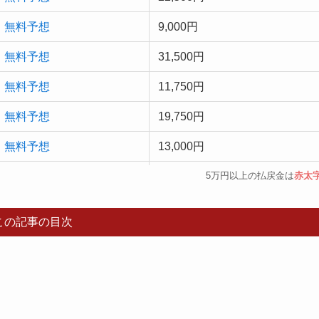
無料予想
9,000円
無料予想
31,500円
無料予想
11,750円
無料予想
19,750円
無料予想
13,000円
無料予想
24,750円
5万円以上の払戻金は
赤太
無料予想
24,000円
この記事の目次
無料予想
48,500円
無料予想
9,250円
無料予想
20,250円