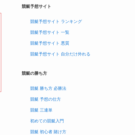
競艇予想サイト
競艇予想サイト ランキング
競艇予想サイト 一覧
競艇予想サイト 悪質
競艇予想サイト 自分だけ外れる
競艇の勝ち方
競艇 勝ち方 必勝法
競艇 予想の仕方
競艇 三連単
初めての競艇入門
競艇 初心者 賭け方