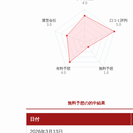
4.0
運営会社
口コミ評判
3.0
5.0
有料予想
無料予想
4.0
1.0
無料予想の的中結果
日付
2026年3月13日