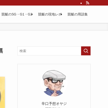
競艇のSG・G1・G2
競艇の現地レポ
競艇の用語集
無
辛口予想オヤジ