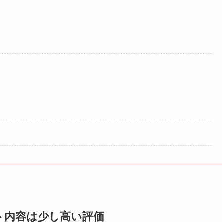
無料予想
15,250円
無料予想
70,500円
無料予想
20,500円
無料予想
10,750円
無料予想
32,250円
無料予想
16,250円
無料予想
13,500円
無料予想
9,750円
無料予想
23,000円
無料予想
12,250円
イト内容は少し高い評価
無料予想
15,000円