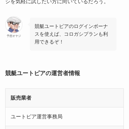
シを気軽に試したい方に向いているだろう。
競艇ユートピアのログインボーナ
スを使えば、コロガシプランも利
予想オヤジ
用できるぞ！
競艇ユートピアの運営者情報
販売業者
ユートピア運営事務局