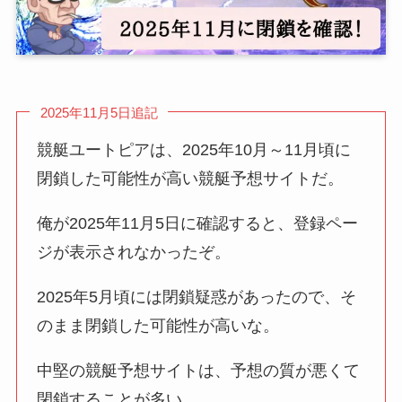
2025年11月5日追記
競艇ユートピアは、2025年10月～11月頃に
閉鎖した可能性が高い競艇予想サイトだ。
俺が2025年11月5日に確認すると、登録ペー
ジが表示されなかったぞ。
2025年5月頃には閉鎖疑惑があったので、そ
のまま閉鎖した可能性が高いな。
中堅の競艇予想サイトは、予想の質が悪くて
閉鎖することが多い。