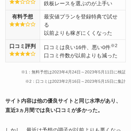
鉄板レースを選ぶのが上手い
有料予想
最安値プランを登録特典で試せ
る
以前よりも稼ぎにくくなった
※2
口コミ評判
口コミは良い16件、悪い0件
口コミ件数が以前よりも減った
※1：無料予想は2023年4月24日～2023年5月11日に検証
※2：口コミは2023年2月16日～2023年5月15日に集計
サイト内容は他の優良サイトと同じ水準があり、
直近3ヵ月間では良い口コミが多かった。
しかし、最近は予想の調子が以前よりも悪くなっ