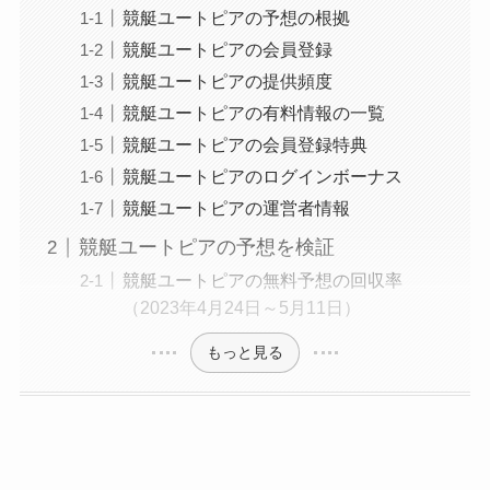
競艇ユートピアの予想の根拠
競艇ユートピアの会員登録
競艇ユートピアの提供頻度
競艇ユートピアの有料情報の一覧
競艇ユートピアの会員登録特典
競艇ユートピアのログインボーナス
競艇ユートピアの運営者情報
競艇ユートピアの予想を検証
競艇ユートピアの無料予想の回収率
（2023年4月24日～5月11日）
もっと見る