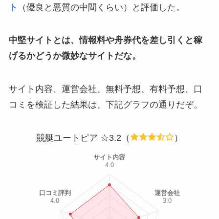
ト
（優良と悪質の中間くらい）と評価した。
中堅サイトとは、情報料や舟券代を差し引くと稼
げるかどうか微妙なサイトだな。
サイト内容、運営会社、無料予想、有料予想、口
コミを検証した結果は、下記グラフの通りだぞ。
競艇ユートピア ☆3.2（
）
サイト内容
4.0
口コミ評判
運営会社
4.0
3.0