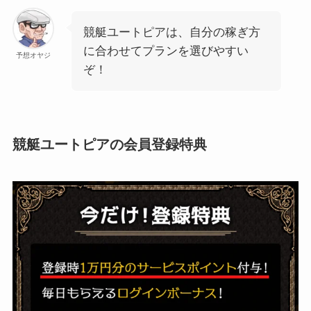
競艇ユートピアは、自分の稼ぎ方
に合わせてプランを選びやすい
予想オヤジ
ぞ！
競艇ユートピアの会員登録特典