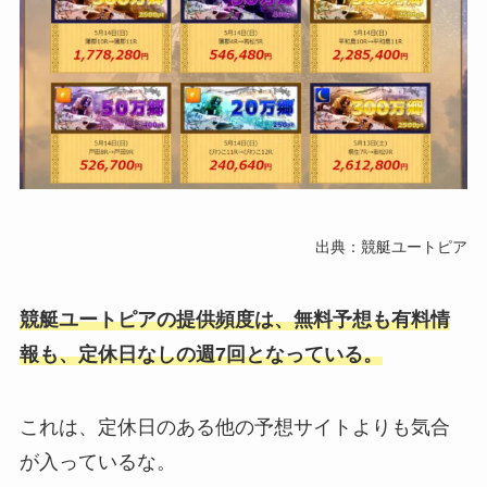
出典：競艇ユートピア
競艇ユートピアの提供頻度は、無料予想も有料情
報も、定休日なしの週7回となっている。
これは、定休日のある他の予想サイトよりも気合
が入っているな。