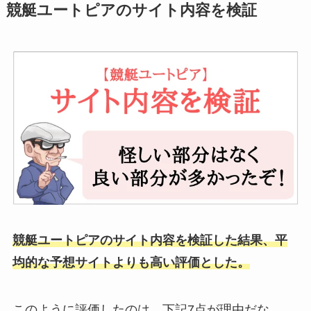
競艇ユートピアのサイト内容を検証
競艇ユートピアのサイト内容を検証した結果、平
均的な予想サイトよりも高い評価とした。
このように評価したのは、下記7点が理由だな。