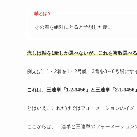
軸とは？
その着を絶対にとると予想した艇。
流しは軸を1艇しか選べないが、これを複数選べ
例えば、1・2着を1・2号艇、3着を3～6号艇にする
これは、三連単「1-2-3456」と三連単「2-1-
とはいえ、これだけではフォーメーションのイメ
ここからは、二連単と三連単のフォーメーション