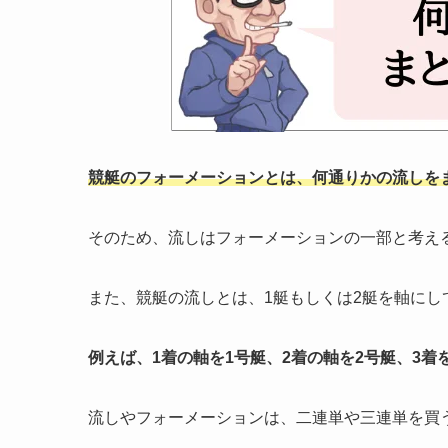
競艇のフォーメーションとは、何通りかの流しを
そのため、流しはフォーメーションの一部と考え
また、競艇の流しとは、1艇もしくは2艇を軸にし
例えば、1着の軸を1号艇、2着の軸を2号艇、3着を
流しやフォーメーションは、二連単や三連単を買