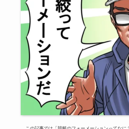
この記事では「競艇のフォーメーションってなに