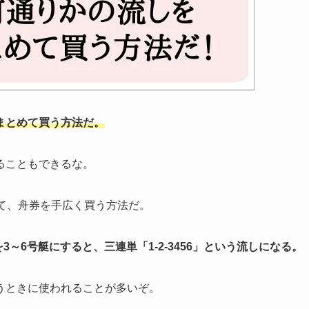
まとめて買う方法だ。
ることもできるな。
て、舟券を手広く買う方法だ。
3～6号艇にすると、三連単「1-2-3456」という流しになる。
うときに使われることが多いぞ。