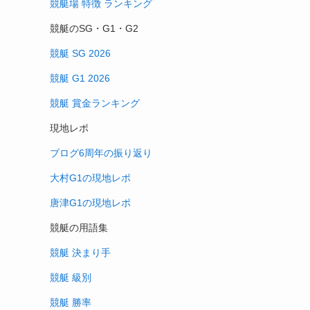
競艇場 特徴 ランキング
競艇のSG・G1・G2
競艇 SG 2026
競艇 G1 2026
競艇 賞金ランキング
現地レポ
ブログ6周年の振り返り
大村G1の現地レポ
唐津G1の現地レポ
競艇の用語集
競艇 決まり手
競艇 級別
競艇 勝率