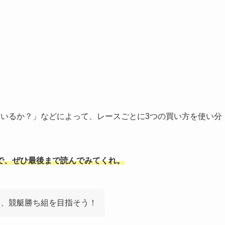
名いるか？」などによって、レースごとに3つの買い方を使い分
で、ぜひ最後まで読んでみてくれ。
て、競艇勝ち組を目指そう！