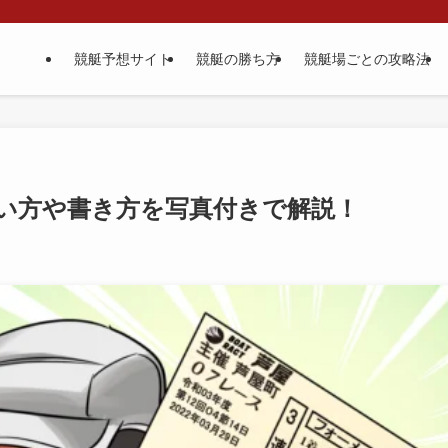
競艇予想サイト
競艇の勝ち方
競艇場ごとの攻略法
い方や書き方を写真付きで解説！