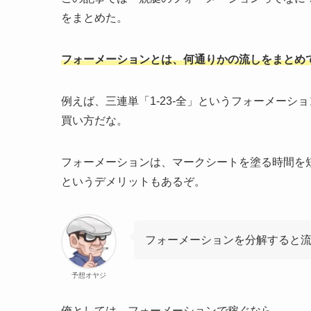
をまとめた。
フォーメーションとは、何通りかの流しをまとめ
例えば、三連単「1-23-全」というフォーメーショ
買い方だな。
フォーメーションは、マークシートを塗る時間を
というデメリットもあるぞ。
フォーメーションを分解すると
予想オヤジ
俺としては、フォーメーションで稼ぐなら、