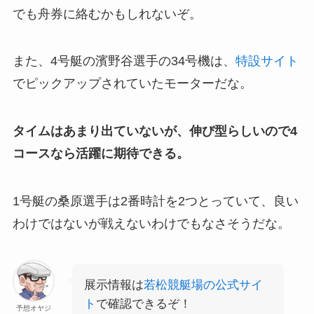
でも舟券に絡むかもしれないぞ。
また、4号艇の濱野谷選手の34号機は、
特設サイト
でピックアップされていたモーターだな。
タイムはあまり出ていないが、伸び型らしいので4
コースなら活躍に期待できる。
1号艇の桑原選手は2番時計を2つとっていて、良い
わけではないが戦えないわけでもなさそうだな。
展示情報は
若松競艇場の公式サイ
ト
で確認できるぞ！
予想オヤジ