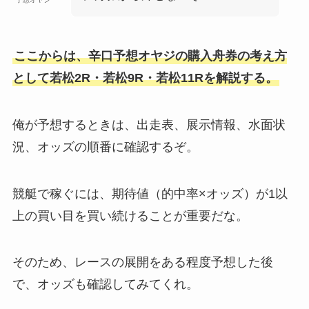
ここからは、辛口予想オヤジの購入舟券の考え方
として若松2R・若松9R・若松11Rを解説する。
俺が予想するときは、出走表、展示情報、水面状
況、オッズの順番に確認するぞ。
競艇で稼ぐには、期待値（的中率×オッズ）が1以
上の買い目を買い続けることが重要だな。
そのため、レースの展開をある程度予想した後
で、オッズも確認してみてくれ。