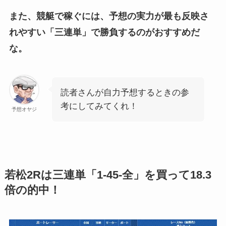
また、競艇で稼ぐには、予想の実力が最も反映さ
れやすい「三連単」で勝負するのがおすすめだ
な。
読者さんが自力予想するときの参
考にしてみてくれ！
予想オヤジ
若松2Rは三連単「1-45-全」を買って18.3
倍の的中！