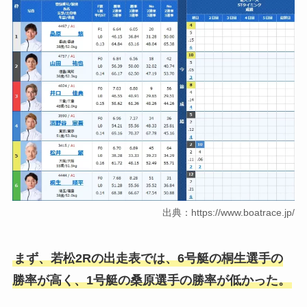
出典：https://www.boatrace.jp/
まず、若松2Rの出走表では、6号艇の桐生選手の
勝率が高く、1号艇の桑原選手の勝率が低かった。