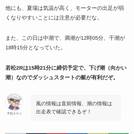
他にも、夏場は気温が高く、モーターの出足が弱
くなりやすいことには注意が必要だな。
また、この日は中潮で、満潮が12時05分、干潮が
18時15分となっていた。
若松2Rは15時21分に締切予定で、下げ潮（向かい
潮）なのでダッシュスタートの艇が有利だぞ。
風の情報は直前情報、潮の情報は
出走表で確認できるぞ！
予想オヤジ