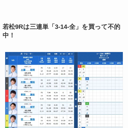
若松9Rは三連単「3-14-全」を買って不的
中！