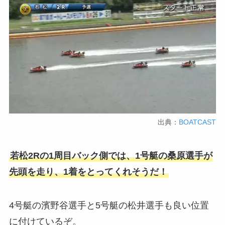
出典：
BOATCAST
若松2Rの1周目バック側では、1号艇の桑原選手が
先頭を走り、1着をとってくれそうだ！
4号艇の濱野谷選手と5号艇の松井選手も良い位置
に付けているぞ。