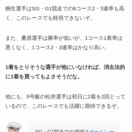
桐生選手はSG・G1競走での6コース2・3連率も高
く、このレースでも軽視できないぞ。
また、桑原選手は勝率が低いが、1コース1着率は
悪くなく、1コース2・3連率はかなり高い。
1着をとりそうな選手が他にいなければ、消去法的
に1着を買ってもよさそうだな。
他にも、5号艇の松井選手は初日に2着を2回とって
いるので、このレースでも活躍に期待できるぞ。
SG・G1競走での成績は
ボートレー