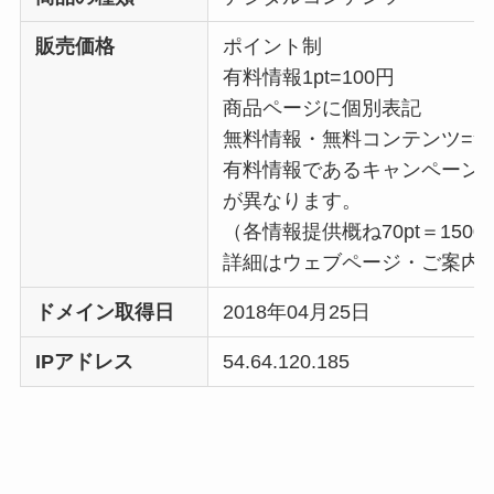
販売価格
ポイント制
有料情報1pt=100円
商品ページに個別表記
無料情報・無料コンテンツ=無
有料情報であるキャンペーン
が異なります。
（各情報提供概ね70pt＝1500
詳細はウェブページ・ご案内
ドメイン取得日
2018年04月25日
IPアドレス
54.64.120.185