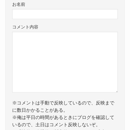
お名前
コメント内容
※コメントは手動で反映しているので、反映まで
に数日かかることがある。
※俺は平日の時間があるときにブログを確認して
いるので、土日はコメント反映しないぞ。