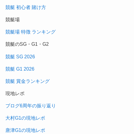
競艇 初心者 賭け方
競艇場
競艇場 特徴 ランキング
競艇のSG・G1・G2
競艇 SG 2026
競艇 G1 2026
競艇 賞金ランキング
現地レポ
ブログ6周年の振り返り
大村G1の現地レポ
唐津G1の現地レポ