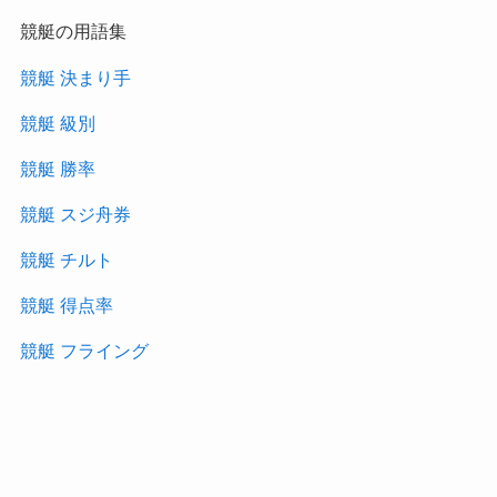
競艇の用語集
競艇 決まり手
競艇 級別
競艇 勝率
競艇 スジ舟券
競艇 チルト
競艇 得点率
競艇 フライング