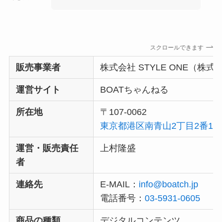
スクロールできます
販売事業者
株式会社 STYLE ONE（株
運営サイト
BOATちゃんねる
所在地
〒107-0062
東京都港区南青山2丁目2番15号
運営・販売責任
上村隆盛
者
連絡先
E-MAIL：
info@boatch.jp
電話番号：
03-5931-0605
商品の種類
デジタルコンテンツ