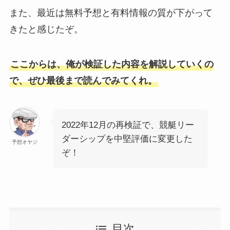
また、最近は無料予想と有料情報の質が下がって
きたと感じたぞ。
ここからは、俺が検証した内容を解説していくの
で、ぜひ最後まで読んでみてくれ。
2022年12月の再検証で、競艇リー
ダーシップを中堅評価に変更した
予想オヤジ
ぞ！
目次