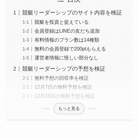
競艇リーダーシップのサイト内容を検証
競艇を投資と捉えている
会員登録はLINEの友だち追加
有料情報のプラン数は14種類
無料の会員登録で200ptもらえる
運営者情報に怪しい部分なし
競艇リーダーシップの予想を検証
無料予想の回収率を検証
12月7日の無料予想を検証
12月16日の無料予想を検証
もっと見る